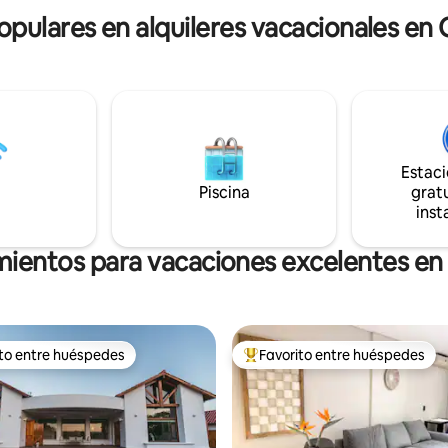
semanal con recambio de sába
opulares en alquileres vacacionales en
toallas, sin costo ✨ Te esper
Estac
Piscina
gratu
inst
mientos para vacaciones excelentes en
ito entre huéspedes
Favorito entre huéspedes
 entre huéspedes preferido
Favorito entre huéspedes prefe