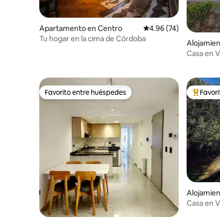
Apartamento en Centro
Calificación promedio:
4.96 (74)
Tu hogar en la cima de Córdoba
Alojamien
Casa en Vi
Favorito entre huéspedes
Favor
Favorito entre huéspedes
Favorito
Alojamien
Casa en Vi