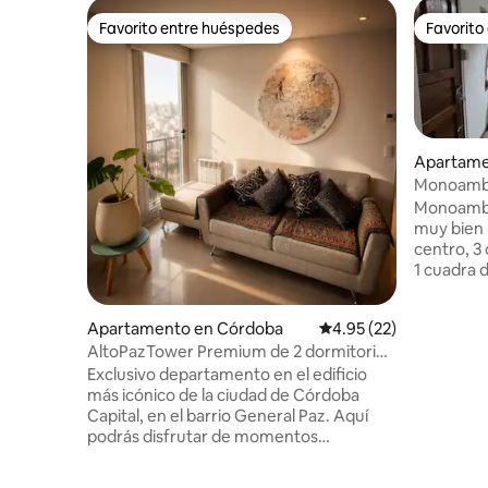
Favorito entre huéspedes
Favorito
Favorito entre huéspedes
Favorito
Apartame
Monoamb 
priv/asado
Monoambie
muy bien 
centro, 3
1 cuadra d
peatonal 
de ómnibu
Apartamento en Córdoba
Calificación promedio:
4.95 (22)
sarmiento
AltoPazTower Premium de 2 dormitorios
con nueva
con la mejor vista y comodidades
convierte 
Exclusivo departamento en el edificio
barrio(jun
más icónico de la ciudad de Córdoba
puede est
Capital, en el barrio General Paz. Aquí
de comerc
podrás disfrutar de momentos
bares) y a
inolvidables mientras lees un libro, tomas
unos mates y disfrutas de las increíbles