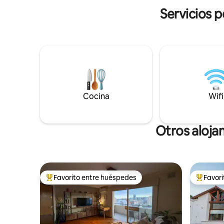
vistas panorámicas del co-living ¿y por
Servicios p
qué no? tomar sol y disfrutar de la pileta
con las mejores vistas 360° de la ciudad.
También puedes elegir entre desayunar
o merendar en la cafetería del edificio o
preparar un delicioso asado en los
quinchos. Todo en un solo lugar!
Cocina
Wifi
Otros aloja
Favorito entre huéspedes
Favor
Favorito entre huéspedes preferido
Favorito