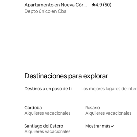
Apartamento en Nueva Córdo
Calificación promedio
4.9 (50)
ba
Depto único en Cba
Destinaciones para explorar
Destinos a un paso de ti
Los mejores lugares de int
Córdoba
Rosario
Alquileres vacacionales
Alquileres vacacionales
Santiago del Estero
Mostrar más
Alquileres vacacionales