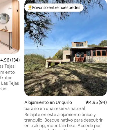
Apartam
Favorito entre huéspedes
Favor
rido
Favorito entre huéspedes preferido
Favorit
Departa
Encantad
de Córdob
La Cañad
de Justic
combina e
encanto 
luminosa.
restaura
alificación promedio: 4.96 de 5, 134 reseñas
4.96 (134)
sanatorio
as Tejas!
todo a pocos paso
jamiento
con: -Co
frutar
-TV en li
de calid
n Pastor
Alojamiento en Unquillo
Calificación promedio:
4.95 (94)
acciones
paraíso en una reserva natural
Relajate en este alojamiento único y
tranquilo. Bosque nativo para descubrir
ng y
en traking, mountain bike. Accede por