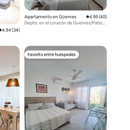
Apartamento en Güemes
Calificación promedio:
4.95 (40)
Depto. en el corazon de Guemes/Patio
olmos a pie
Calificación promedio: 4.94 de 5, 34 reseñas
4.94 (34)
Favorito entre huéspedes
Favorito entre huéspedes