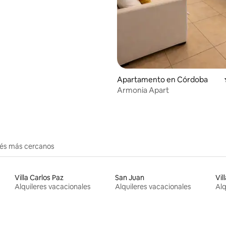
: 4.9 de 5, 50 reseñas
Apartamento en Córdoba
Armonia Apart
erés más cercanos
Villa Carlos Paz
San Juan
Vil
Alquileres vacacionales
Alquileres vacacionales
Alq