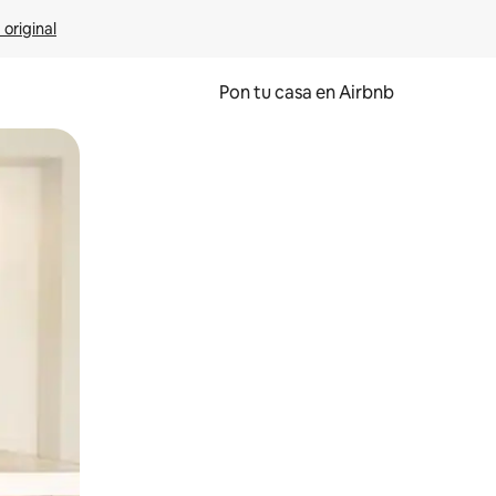
 original
Pon tu casa en Airbnb
o o desliza el dedo.