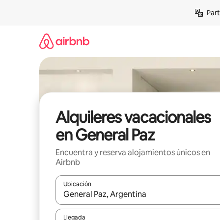
Omite
Part
el
contenido
Alquileres vacacionales
en General Paz
Encuentra y reserva alojamientos únicos en
Airbnb
Ubicación
Cuando los resultados estén disponibles, navega co
Llegada