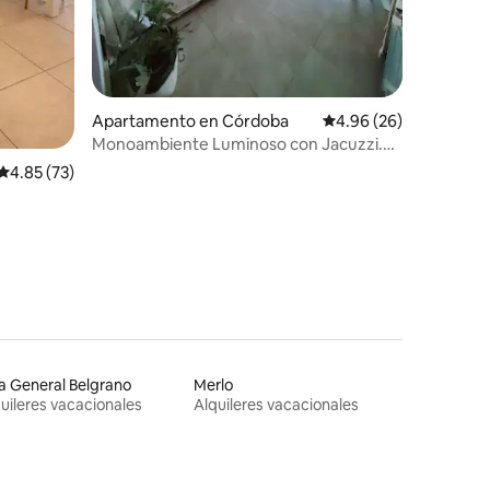
Apartamento en Córdoba
Calificación promedio:
4.96 (26)
Monoambiente Luminoso con Jacuzzi.
Relax y estilo.
Calificación promedio: 4.85 de 5, 73 reseñas
4.85 (73)
la General Belgrano
Merlo
uileres vacacionales
Alquileres vacacionales