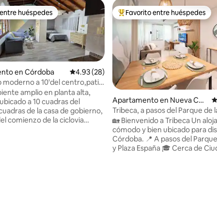
 entre huéspedes
Favorito entre huéspedes
 entre huéspedes
Favorito entre huéspedes prefe
nto en Córdoba
Calificación promedio: 4.93 de 5, 28 reseñas
4.93 (28)
moderno a 10'del centro,patio
r.
nte amplio en planta alta,
Apartamento en Nueva Cór
C
ubicado a 10 cuadras del
doba
Tribeca, a pasos del Parque de l
 cuadras de la casa de gobierno,
el comienzo de la ciclovia
🏡 Bienvenido a Tribeca Un alo
que comunica con la terminal
cómodo y bien ubicado para dis
s (15' caminando) y con parque
Córdoba. 📍 A pasos del Parque Las Tejas
 4.95 de 5, 22 reseñas
. Esta ciclovia también conecta
y Plaza España 🎓 Cerca de Ciudad
 córdoba y al estar en altura se
Universitaria y el Paseo del Bue
en un lindo paseo. El
🏛️ En la zona de consulados 🗺️ Fácil
iors) es muy tranquilo, se
acceso a clínicas, museos y atr
acionar en la cuadra. Rodeado
🚇 Excelente conectividad 🍽️ Entorno
ios. A 5' de B° gral paz(zona de
activo, cultural y gastronómico ❄️☀️ Aire
 15' de Clínica Reina Fabiola.
acondicionado frío/calor en livi
dormitorio 🧺 +14 noches: limpieza