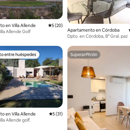
 4.96 de 5, 74 reseñas
to en Villa Allende
Calificación promedio: 5 de 5, 20 reseñas
5 (20)
Apartamento en Córdoba
lla Allende Golf
Dpto. en Córdoba, B° Gral. paz
ito entre huéspedes
Superanfitrión
 entre huéspedes preferido
Superanfitrión
to en Villa Allende
Calificación promedio: 5 de 5, 31 reseñas
5 (31)
lla Allende golf.