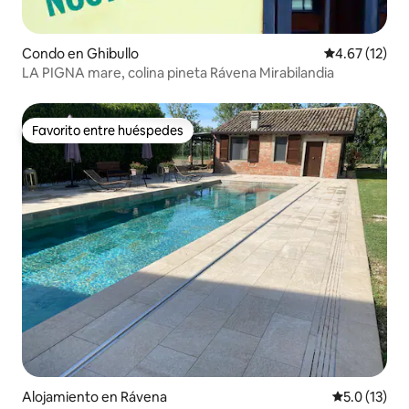
Condo en Ghibullo
Calificación 
4.67 (12)
LA PIGNA mare, colina pineta Rávena Mirabilandia
Favorito entre huéspedes
Favorito entre huéspedes
Alojamiento en Rávena
Calificación
5.0 (13)