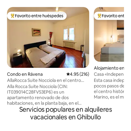
Favorito entre huéspedes
Favorito entre
Favorito entre huéspedes preferido
Favorito entre hu
Alojamiento en Cit
Marino
Casa «Independent
Condo en Rávena
Calificación promedio: 4.95 de 5
4.95 (216)
histórico
Esta casa indepen
AllaRocca Suite Nocciola en el centro
pocos pasos de la
histórico
Alla Rocca Suite Nocciola (CIN:
el centro histórico
IT039014C28FVS3EP6) es un
Marino, es el mejo
apartamento renovado de dos
que buscan relajac
habitaciones, en la planta baja, en el
vista impresionan
Servicios populares en alquileres
centro histórico de Rávena, con vistas a
circundantes. La 
la Rocca Brancaleone, a pocos minutos
vacacionales en Ghibullo
atención al detalle
de la estación y del muelle de la ciudad.
familias, parejas
Convenientemente accesible también
quieran vivir una e
en coche, con fácil estacionamiento en