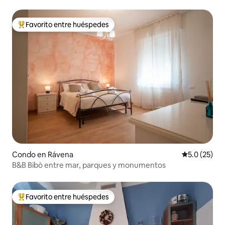
Favorito entre huéspedes
Favorito entre huéspedes preferido
Condo en Rávena
Calificación
5.0 (25)
B&B Bibò entre mar, parques y monumentos
Favorito entre huéspedes
Favorito entre huéspedes preferido