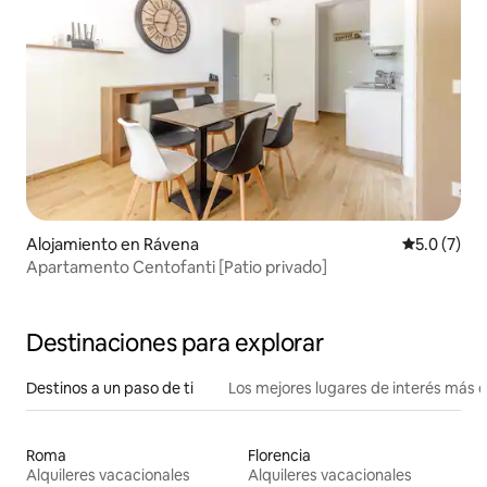
Alojamiento en Rávena
Calificació
5.0 (7)
Apartamento Centofanti [Patio privado]
Destinaciones para explorar
Destinos a un paso de ti
Los mejores lugares de interés más 
Roma
Florencia
Alquileres vacacionales
Alquileres vacacionales