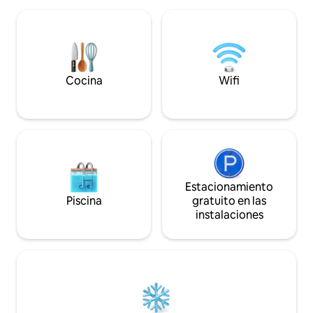
Los espacios ampl
la zona, está a un tiro de piedra de la
están diseñados p
zona peatonal y de los principales sitios
Aparcamiento grat
monumentales del patrimonio de la
la puerta principa
Unesco. Consta de una cocina con sillón,
habitación doble y baño privado grande,
así como una cama para 1 niño.
Cocina
Wifi
Estacionamiento
Piscina
gratuito en las
instalaciones