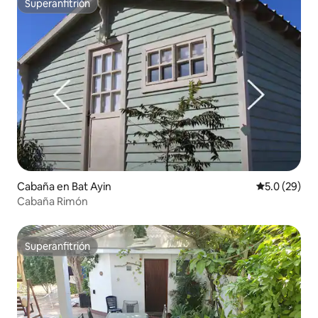
Superanfitrión
Superanfitrión
Cabaña en Bat Ayin
Calificación
5.0 (29)
Cabaña Rimón
Superanfitrión
Superanfitrión