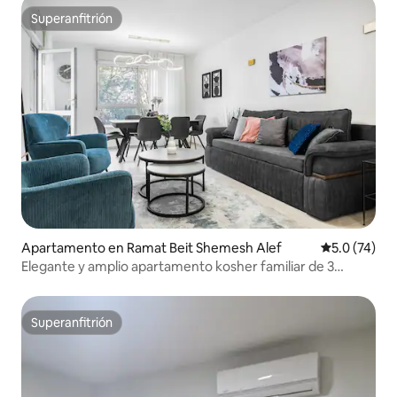
Superanfitrión
Superanfitrión
Apartamento en Ramat Beit Shemesh Alef
Calificación
5.0 (74)
Elegante y amplio apartamento kosher familiar de 3
dormitorios con balcón
Superanfitrión
Superanfitrión