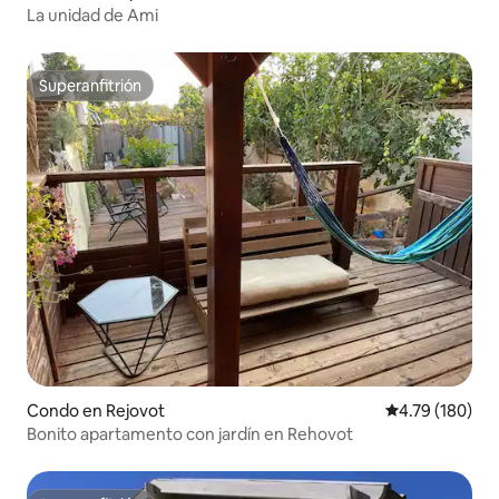
La unidad de Ami
Superanfitrión
Superanfitrión
Condo en Rejovot
Calificación p
4.79 (180)
Bonito apartamento con jardín en Rehovot