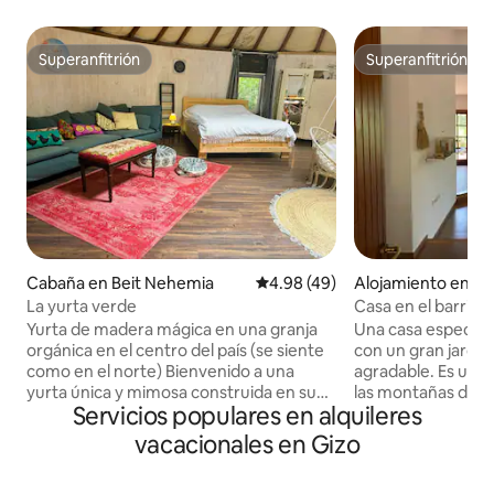
Superanfitrión
Superanfitrión
Superanfitrión
Superanfitrión
Cabaña en Beit Nehemia
Calificación promedio: 4.98 de 
4.98 (49)
Alojamiento en T
La yurta verde
Casa en el barrio 
Yurta de madera mágica en una granja
Una casa especial 
orgánica en el centro del país (se siente
con un gran jardí
como en el norte) Bienvenido a una
agradable. Es un 
yurta única y mimosa construida en su
las montañas de J
Servicios populares en alquileres
totalidad con carpintería cálida y
viejos y jóvenes. La casa es cómoda y
elegante, en el corazón de una granja
mimosa en la medi
vacacionales en Gizo
orgánica tranquila y pastoral, a solo 15
totalmente equipa
minutos en coche del aeropuerto Ben-
comida. En el jardín hay un lugar para una