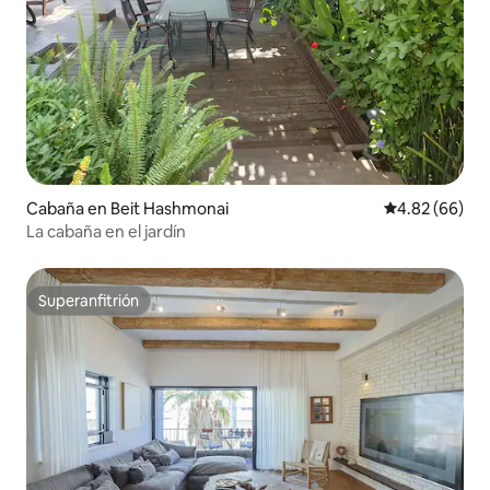
Cabaña en Beit Hashmonai
Calificación p
4.82 (66)
La cabaña en el jardín
Superanfitrión
Superanfitrión