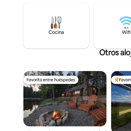
tiendas, l
estación de lavado de bicicletas y un
están a 5
candado seguro para tus bicicletas.
Juega al golf o visita nuestras destilerías
locales. Descubre la rica historia de Royal
Deeside. Sea lo que sea que planees para
tu descanso, vuelve y relájate en 2 1/2.
Cocina
Wifi
Otros alo
Favorito entre huéspedes
Favor
Favorito entre huéspedes
Favorito