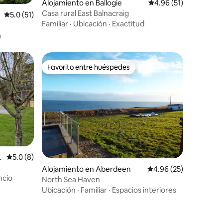
Alojamiento en Ballogie
Calificación promedio:
4.96 (51)
Casa rural East Balnacraig
Calificación promedio: 5.0 de 5, 51 reseñas
5.0 (51)
Familiar
·
Ubicación
·
Exactitud
a
Favorito entre huéspedes
rido
Favorito entre huéspedes
i
Calificación promedio: 5.0 de 5, 8 reseñas
5.0 (8)
Alojamiento en Aberdeen
Calificación promedio:
4.96 (25)
ncio
North Sea Haven
Ubicación
·
Familiar
·
Espacios interiores