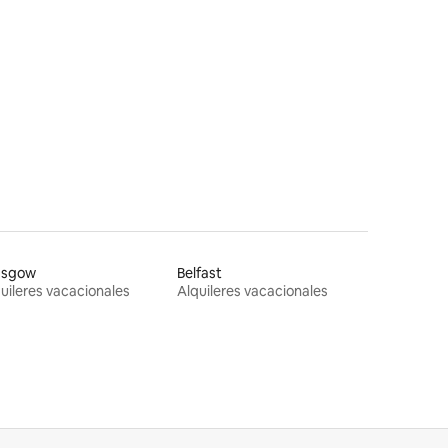
asgow
Belfast
uileres vacacionales
Alquileres vacacionales