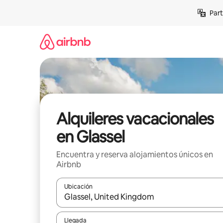
Omite
Part
el
contenido
Alquileres vacacionales
en Glassel
Encuentra y reserva alojamientos únicos en
Airbnb
Ubicación
Cuando los resultados estén disponibles, navega co
Llegada