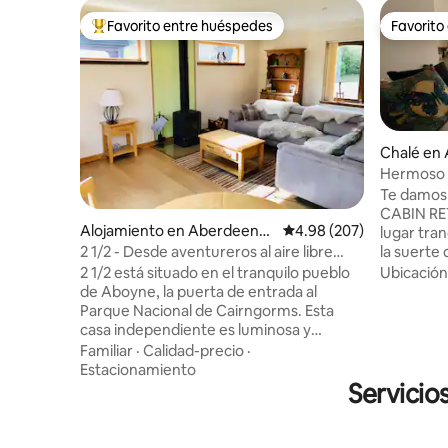
Favorito entre huéspedes
Favorito
Favorito entre huéspedes preferido
Favorito
Chalé en
Hermoso l
Jacuzzi
Te damos 
CABIN RET
Alojamiento en Aberdeensh
Calificación promedio: 
4.98 (207)
lugar tra
ire
la suerte
2 1/2 - Desde aventureros al aire libre
naturaleza
hasta invitados a una boda
Ubicación
2 1/2 está situado en el tranquilo pueblo
montañas. Se admiten perros. La te
de Aboyne, la puerta de entrada al
es segura y pr
Parque Nacional de Cairngorms. Esta
disponible
casa independiente es luminosa y
más infor
acogedora, tiene una sala de estar de
Familiar
·
Calidad-precio
·
nosotros. Disfrute de un baño en e
planta abierta, chimenea de leña, espacio
Estacionamiento
jacuzzi, a
de jardín y wifi gratuito. Caminata por la
Servicio
leña o dis
colina, natación en la naturaleza o
poca dista
bicicleta de montaña directamente
cascadas y
desde la puerta. Ofrecemos una