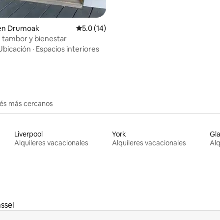
 en Drumoak
Calificación promedio: 5.0 de 5, 14 reseñas
5.0 (14)
 tambor y bienestar
Ubicación
·
Espacios interiores
erés más cercanos
Liverpool
York
Gl
Alquileres vacacionales
Alquileres vacacionales
Alq
ssel