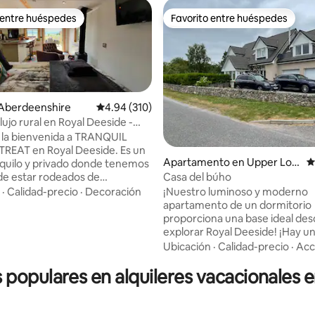
 entre huéspedes
Favorito entre huéspedes
 entre huéspedes
Favorito entre huéspedes
 Aberdeenshire
Calificación promedio: 4.94 de 5, 310 reseñas
4.94 (310)
ujo rural en Royal Deeside -
la bienvenida a TRANQUIL
REAT en Royal Deeside. Es un
4.98 de 5, 207 reseñas
Apartamento en Upper Loc
C
nquilo y privado donde tenemos
hton
 de estar rodeados de
Casa del búho
 y amplias vistas abiertas de las
·
Calidad-precio
·
Decoración
¡Nuestro luminoso y moderno
rraza
apartamento de un dormitorio
otegida. Hay masajes
proporciona una base ideal des
s en ciertos días. Para obtener
explorar Royal Deeside! ¡Hay una gran
mación, ponte en contacto con
cantidad de actividades de ocio
Ubicación
·
Calidad-precio
·
Acc
l
restaurantes elegantes y tienda
currúquese junto a la estufa de
s populares en alquileres vacacionales e
escalón de nuestra puerta!
frute de las colinas. Estamos a
Caminar/correr/andar en
ncia en auto de castillos,
bicicleta/senderos/colinas/pai
 excelentes senderos. ¡Las
y ríos/castillos/ciclismo de