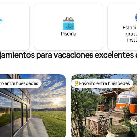
os bares y los restaurantes
carretera/ciclismo de montaña
 minutos en auto!
¡simplemente relajarse!/¡comid
increíbles! También tenemos un punto
de carga para autos eléctricos 
Estac
discutir las opciones de carga d
Piscina
No se pueden usar algunos arm
gratu
cajones. Te rogamos que no los
inst
jamientos para vacaciones excelentes 
ito entre huéspedes
Favorito entre huéspedes
 entre huéspedes preferido
Favorito entre huéspedes prefe