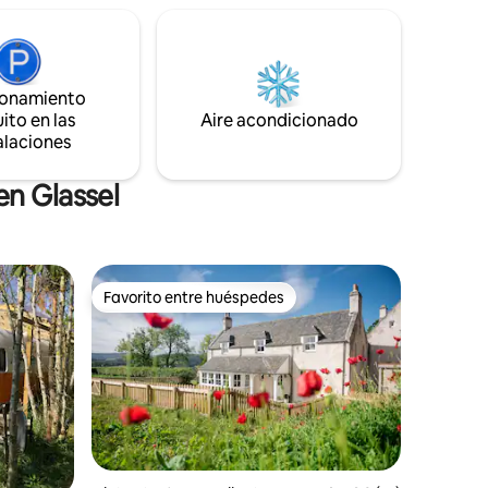
casa de vacaciones perfecta. Esperamos
/
que disfrutes de la estancia.
a y bebida
si deseas
ionamiento
el auto.
arios y
ito en las
Aire acondicionado
 abras
alaciones
en Glassel
Favorito entre huéspedes
rido
Favorito entre huéspedes