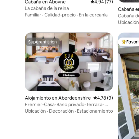
Cabaña en Aboyne
Calificación promedio:
4.94 (77)
La cabaña de la reina
Cabaña e
Familiar
·
Calidad-precio
·
En la cercanía
Cabaña de
Tillyfrusk
Ubicación
Superanfitrión
Favor
Superanfitrión
Favorito
Alojamiento en Aberdeenshire
Calificación promedio
4.78 (9)
Premier-Casa-Baño privado-Terraza-
Banchory House
Ubicación
·
Decoración
·
Estacionamiento