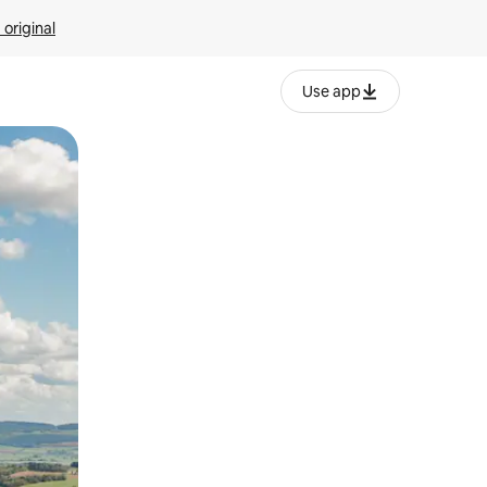
 original
Use app
o o desliza el dedo.