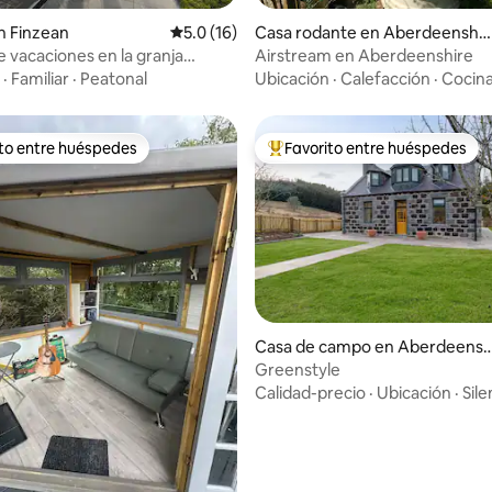
 4.94 de 5, 77 reseñas
n Finzean
Calificación promedio: 5.0 de 5, 16 reseñas
5.0 (16)
Casa rodante en Aberdeenshir
e
 vacaciones en la granja
Airstream en Aberdeenshire
ie, Finzean
·
Familiar
·
Peatonal
Ubicación
·
Calefacción
·
Cocin
ito entre huéspedes
Favorito entre huéspedes
 entre huéspedes preferido
Favorito entre huéspedes prefe
: 4.78 de 5, 9 reseñas
Casa de campo en Aberdeensh
re
Greenstyle
Calidad-precio
·
Ubicación
·
Sile