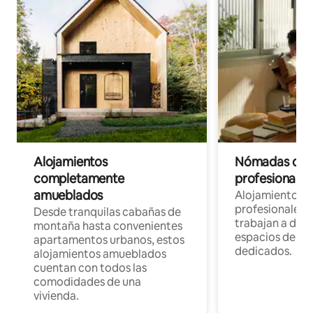
Alojamientos
Nómadas digit
completamente
profesionales 
amueblados
Alojamientos 
profesionales 
Desde tranquilas cabañas de
trabajan a dist
montaña hasta convenientes
espacios de tr
apartamentos urbanos, estos
dedicados.
alojamientos amueblados
cuentan con todos las
comodidades de una
vivienda.