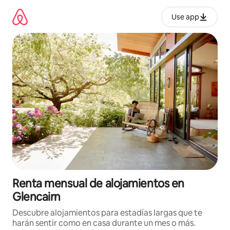
Omite
el
Use app
contenido
Renta mensual de alojamientos en
Glencairn
Descubre alojamientos para estadías largas que te
harán sentir como en casa durante un mes o más.