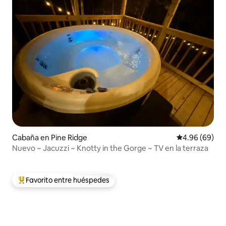
Cabaña en Pine Ridge
Calificación p
4.96 (69)
Nuevo ~ Jacuzzi ~ Knotty in the Gorge ~ TV en la terraza
Favorito entre huéspedes
Favorito entre huéspedes preferido