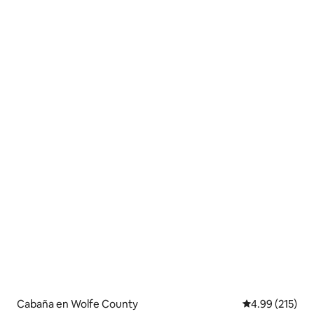
Cabaña en Wolfe County
Calificación p
4.99 (215)