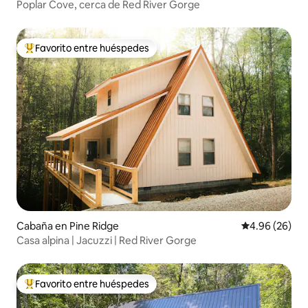
Poplar Cove, cerca de Red River Gorge
Favorito entre huéspedes
Favorito entre huéspedes preferido
Cabaña en Pine Ridge
Calificación p
4.96 (26)
Casa alpina | Jacuzzi | Red River Gorge
Favorito entre huéspedes
Favorito entre huéspedes preferido