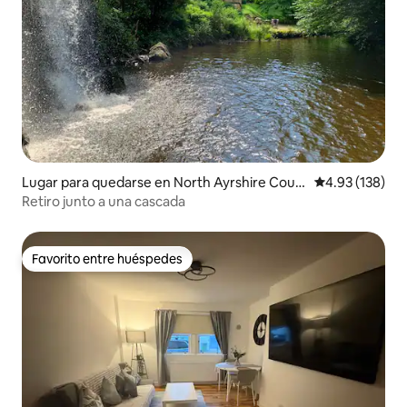
Lugar para quedarse en North Ayrshire Coun
Calificación p
4.93 (138)
cil
Retiro junto a una cascada
Favorito entre huéspedes
Favorito entre huéspedes