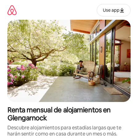
Omite
el
Use app
contenido
Renta mensual de alojamientos en
Glengarnock
Descubre alojamientos para estadías largas que te
harán sentir como en casa durante un mes o más.