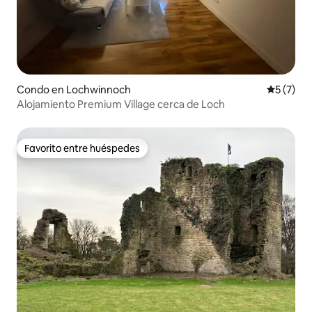
Condo en Lochwinnoch
Calificac
5 (7)
Alojamiento Premium Village cerca de Loch
Favorito entre huéspedes
Favorito entre huéspedes