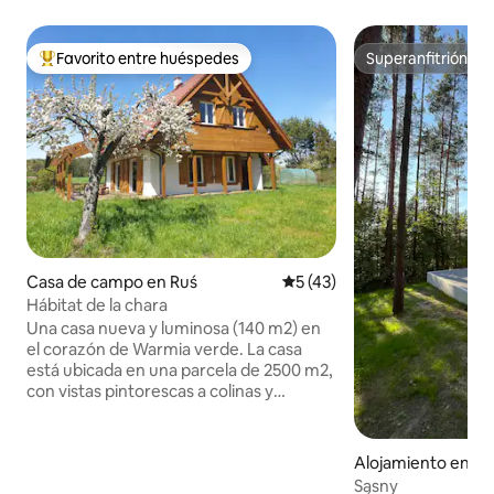
Favorito entre huéspedes
Superanfitrión
Favorito entre huéspedes preferido
Superanfitrión
Casa de campo en Ruś
Calificación promedio: 5 de 
5 (43)
Hábitat de la chara
Una casa nueva y luminosa (140 m2) en
el corazón de Warmia verde. La casa
está ubicada en una parcela de 2500 m2,
con vistas pintorescas a colinas y
bosques. El hábitat se encuentra en el
pueblo de Ruś, a 7 km de Olsztyn, en una
colina, en las inmediaciones de varias
Alojamiento en Ła
casas. Amplio salón, cocina, chimenea,
Sąsny