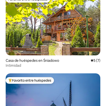
Favorito entre huéspedes
Casa de huéspedes en Śniadowo
Calificac
5 (7)
Intimidad
Favorito entre huéspedes
Favorito entre huéspedes preferido