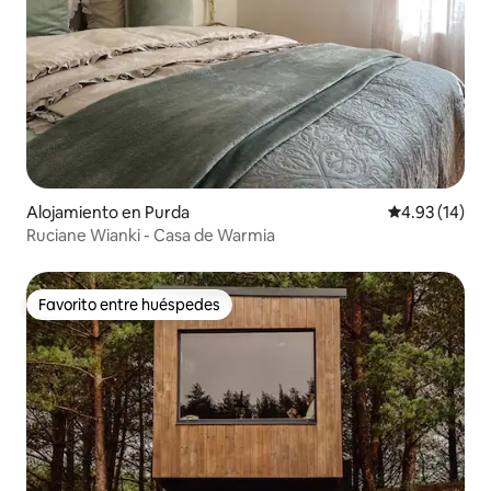
Alojamiento en Purda
Calificación 
4.93 (14)
Ruciane Wianki - Casa de Warmia
Favorito entre huéspedes
Favorito entre huéspedes