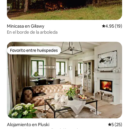
Minicasa en Giławy
Calificación 
4.95 (19)
En el borde de la arboleda
Favorito entre huéspedes
Favorito entre huéspedes
Alojamiento en Pluski
Calificaci
5 (25)