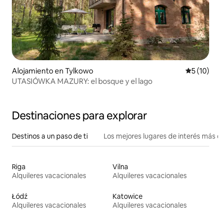
Alojamiento en Tylkowo
Calificaci
5 (10)
UTASIÓWKA MAZURY: el bosque y el lago
Destinaciones para explorar
Destinos a un paso de ti
Los mejores lugares de interés más 
Riga
Vilna
Alquileres vacacionales
Alquileres vacacionales
Łódź
Katowice
Alquileres vacacionales
Alquileres vacacionales