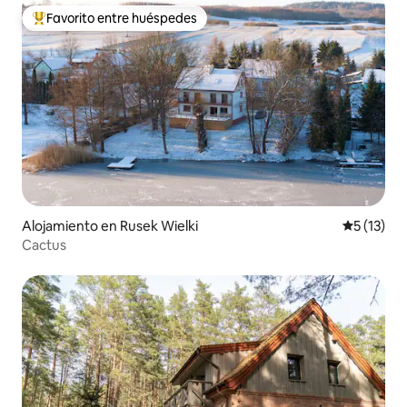
Favorito entre huéspedes
Favorito entre huéspedes preferido
Alojamiento en Rusek Wielki
Calificaci
5 (13)
Cactus