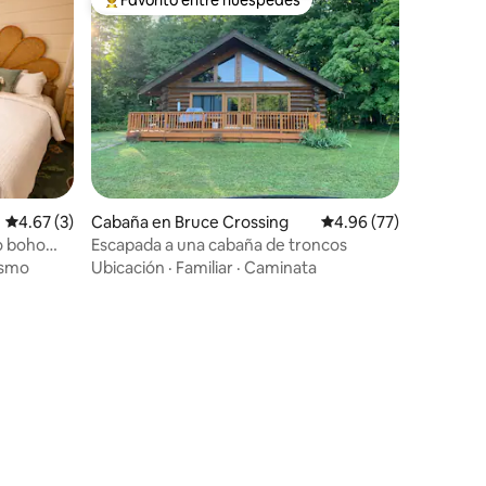
Favorito entre huéspedes preferido
Calificación promedio: 4.67 de 5, 3 reseñas
4.67 (3)
Cabaña en Bruce Crossing
Calificación promedio:
4.96 (77)
to boho
Escapada a una cabaña de troncos
ismo
Ubicación
·
Familiar
·
Caminata