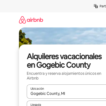
Omite
Part
el
contenido
Alquileres vacacionales
en Gogebic County
Encuentra y reserva alojamientos únicos en
Airbnb
Ubicación
Cuando los resultados estén disponibles, navega co
Llegada