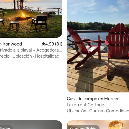
n Ironwood
Calificación promedio: 4.99 de 5, 81 reseñas
4.99 (81)
rivado a la playa! ~ Acogedora
: 5.0 de 5, 10 reseñas
 Lake Superior
recio
·
Ubicación
·
Hospitalidad
Casa de campo en Mercer
Lakefront Cottage
Ubicación
·
Cocina
·
Comodidad
itrión
Superanfitrión