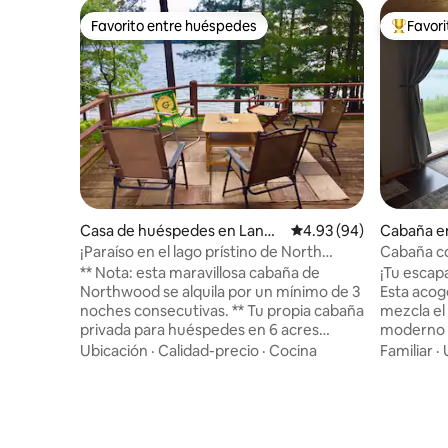
Favorito entre huéspedes
Favor
Favorito entre huéspedes
Favorito
Casa de huéspedes en Land
Calificación promedio:
4.93 (94)
Cabaña e
O' Lakes
¡Paraíso en el lago prístino de North
Cabaña co
Woods!
** Nota: esta maravillosa cabaña de
¡Tu escap
Northwood se alquila por un mínimo de 3
Esta acog
noches consecutivas. ** Tu propia cabaña
mezcla el
privada para huéspedes en 6 acres
moderno c
privados con vistas al cristalino Big
lago. Ubi
Ubicación
·
Calidad-precio
·
Cocina
Familiar
·
Portage Lake. ¡Playa de arena, canoas,
Sconnie S
kayak y excelentes vistas al lago! Refrig,
senderos 
cafetera, microondas y tostadora, pero
motos de 
no cocina (excelentes restaurantes
terreno p
cerca). Ven y ve como quieras. El
otras caba