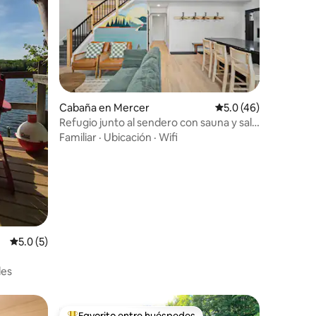
Cabaña en Mercer
Calificación promedi
5.0 (46)
Refugio junto al sendero con sauna y sala
de juegos, apto para perros
Familiar
·
Ubicación
·
Wifi
Calificación promedio: 5.0 de 5, 5 reseñas
5.0 (5)
es
Favorito entre huéspedes