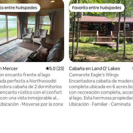
ito entre huéspedes
Favorito entre huéspedes
 entre huéspedes preferido
Favorito entre huéspedes
 4.93 de 5, 94 reseñas
n Mercer
Calificación promedio: 5.0 de 5, 23 reseñas
5.0 (23)
Cabaña en Land O' Lakes
n encanto frente al lago
Camarote Eagle's Wings
ada perfecta a Northwoods!
Encantadora cabaña de mader
edora cabaña de 2 dormitorios
completa ubicada en 6 acres b
 encanto rústico con el confort
con recreación completa, acce
on una vista inmejorable al
al lago. Esta hermosa propiedad cuenta
cada dentro de la propiedad
con 2 dormitorios, un baño con
Ubicación
·
Moverse por la zona
Ubicación
·
Familiar
·
Caminata
easons y a pocos minutos de
cocina totalmente equipada. C
para vehículos todoterreno y
de zócalo y estufa de pellets. En el
nieve, la cabaña comparte un
exterior hay una terraza envol
intoresco junto al lago con
parrilla de gas, un barco de pes
ñas privadas en alquiler y con
canoa, 2 kayaks y un fogón. Clubes de