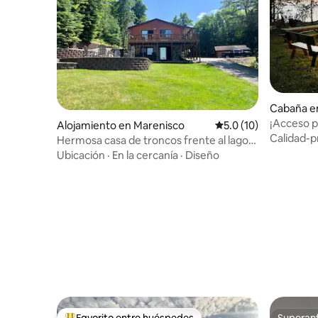
Cabaña e
¡Acceso p
Alojamiento en Marenisco
Calificación promedio
5.0 (10)
cabaña en
Calidad-p
Hermosa casa de troncos frente al lago
recientemente renovada
Ubicación
·
En la cercanía
·
Diseño
Favorito entre huéspedes
Superanf