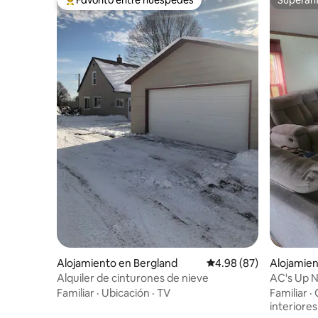
Favorito entre huéspedes preferido
Superanf
Alojamiento en Bergland
Calificación promedio:
4.98 (87)
Alojamien
Alquiler de cinturones de nieve
AC's Up N
lago sobre
Familiar
·
Ubicación
·
TV
Familiar
·
interiores