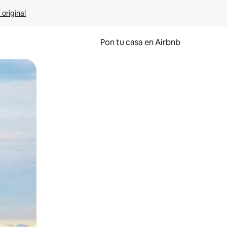
 original
Pon tu casa en Airbnb
o o desliza el dedo.