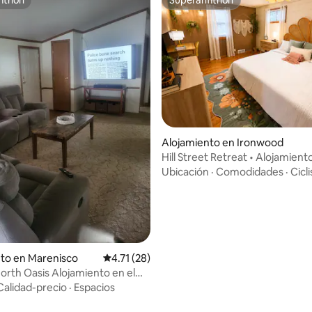
itrión
Superanfitrión
Alojamiento en Ironwood
Hill Street Retreat • Alojamien
con sauna de infrarrojos
Ubicación
·
Comodidades
·
Cicl
 4.98 de 5, 87 reseñas
to en Marenisco
Calificación promedio: 4.71 de 5, 28 reseñas
4.71 (28)
orth Oasis Alojamiento en el
 el agua o el hielo.
Calidad-precio
·
Espacios