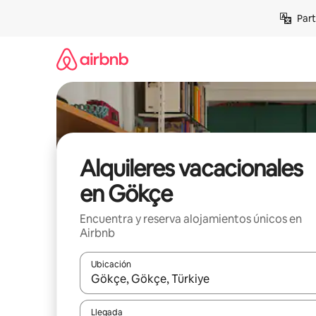
Omite
Part
el
contenido
Alquileres vacacionales
en Gökçe
Encuentra y reserva alojamientos únicos en
Airbnb
Ubicación
Cuando los resultados estén disponibles, navega co
Llegada