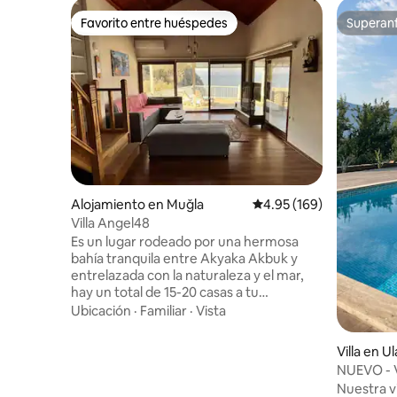
Favorito entre huéspedes
Superanf
Favorito entre huéspedes
Superanf
Alojamiento en Muğla
Calificación promedio: 
4.95 (169)
Villa Angel48
Es un lugar rodeado por una hermosa
bahía tranquila entre Akyaka Akbuk y
entrelazada con la naturaleza y el mar,
hay un total de 15-20 casas a tu
alrededor, un lugar uno a uno para leer
Ubicación
·
Familiar
·
Vista
un libro, donde definitivamente puedes
despertar con los sonidos de los pájaros
Villa en Ul
por la noche, donde puedes tumbarte en
NUEVO - V
la pequeña mansión donde
Akyaka
Nuestra v
definitivamente puedes ver las estrellas.