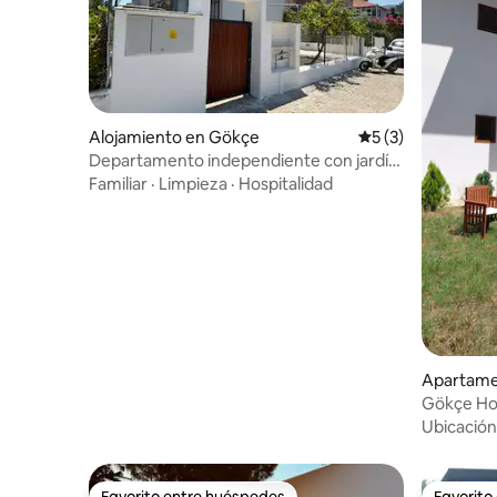
Alojamiento en Gökçe
Calificación prome
5 (3)
Departamento independiente con jardín
para alquiler diario o semanal
Familiar
·
Limpieza
·
Hospitalidad
Apartame
Gökçe H
Ubicación
Favorito entre huéspedes
Favorito