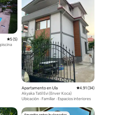
Calificación promedio: 5 de 5, 5 reseñas
5 (5)
 piscina
Apartamento en Ula
Calificación promedio:
4.91 (34)
Akyaka Tatil Evi (Enver Koca)
Ubicación
·
Familiar
·
Espacios interiores
Favorito entre huéspedes