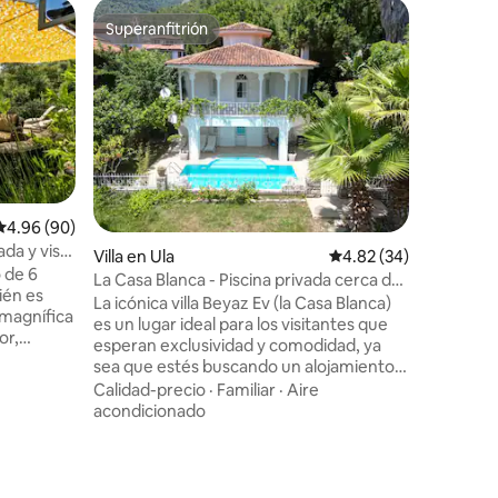
Minicasa 
Superanfitrión
Favorit
Superanfitrión
Favorit
Jim's Ro
En el sil
naturalez
aquellos
contacto 
minicasa
Familiar
·
propio ja
Azmak Creek. Hay 2 mi
jardín. N
Calificación promedio: 4.96 de 5, 90 reseñas
4.96 (90)
disponib
ada y vista
Villa en Ula
Calificación promedio:
4.82 (34)
que se al
 de 6
tus neces
La Casa Blanca - Piscina privada cerca del
ién es
hogar. T
río Azmak
La icónica villa Beyaz Ev (la Casa Blanca)
 magnífica
ubicació
es un lugar ideal para los visitantes que
or,
del kites
esperan exclusividad y comodidad, ya
ierda
distancia
sea que estés buscando un alojamiento
uesta de
relajante con tu familia o un lugar
Calidad-precio
·
Familiar
·
Aire
ilidad
divertido para alojarte con tus amigos
acondicionado
aleza
para unas vacaciones llenas de kitesurf.
ra entrar
Beyaz Ev está a poca distancia (15
 rato
minutos) del centro de la ciudad de
za. Casa
Akyaka y de los restaurantes de pescado