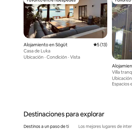
Favorito entre huéspedes
Favorito
Alojamiento en Sögüt
Calificación promed
5 (13)
Casa de Luka
Ubicación
·
Condición
·
Vista
Alojamien
Villa tran
medio de
Ubicación
Espacios 
Destinaciones para explorar
Destinos a un paso de ti
Los mejores lugares de int