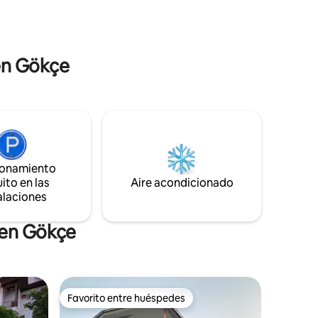
1600 m2
(como Olta, Kordon, Orfoz, Halil'in Yeri,
uedes
etc.) cerca del río Azmak, pero en un
era
lugar que ofrece la calma y el abandono
muy necesarios.
 en Gökçe
ionamiento
ito en las
Aire acondicionado
alaciones
 en Gökçe
Favorito entre huéspedes
Favorito entre huéspedes