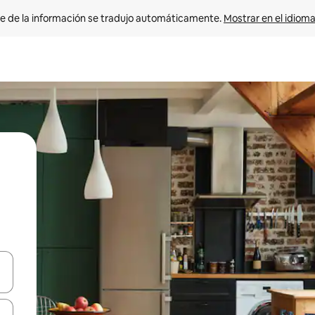
e de la información se tradujo automáticamente. 
Mostrar en el idioma
n las teclas de flecha hacia arriba y hacia abajo o explora con el tact