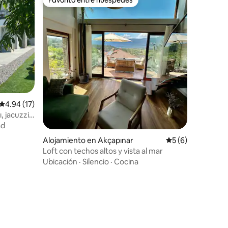
rido
Favorito entre huéspedes
Calificación promedio: 4.94 de 5, 17 reseñas
4.94 (17)
, jacuzzi y
ad
Alojamiento en Akçapınar
Calificación prome
5 (6)
Loft con techos altos y vista al mar
Ubicación
·
Silencio
·
Cocina