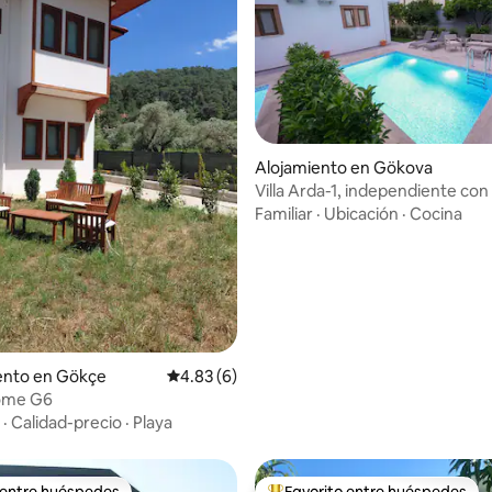
dio: 5 de 5, 3 reseñas
Alojamiento en Gökova
Villa Arda-1, independiente con
Familiar
·
Ubicación
·
Cocina
nto en Gökçe
Calificación promedio: 4.83 de 5, 6 reseñas
4.83 (6)
ome G6
·
Calidad-precio
·
Playa
 entre huéspedes
Favorito entre huéspedes