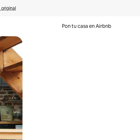
 original
Pon tu casa en Airbnb
o o desliza el dedo.