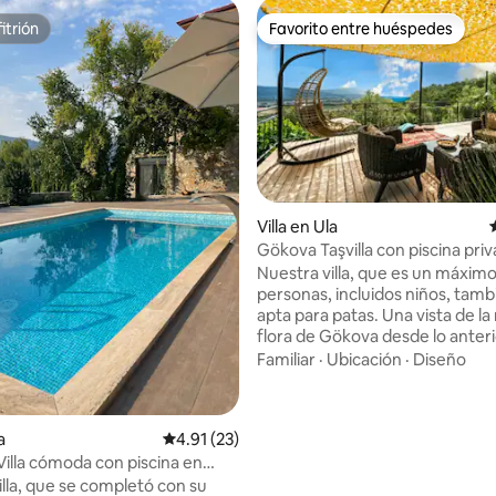
itrión
Favorito entre huéspedes
itrión
Favorito entre huéspedes
Villa en Ula
Gökova Taşvilla con piscina priv
4.95 de 5, 169 reseñas
al mar
Nuestra villa, que es un máximo
personas, incluidos niños, tamb
apta para patas. Una vista de la
flora de Gökova desde lo anteri
empiezas el amanecer a la izqu
Familiar
·
Ubicación
·
Diseño
desde los pinos y terminas la p
sol en el mar de Gökova. Tranqu
única y tranquilidad en la natur
a
Calificación promedio: 4.91 de 5, 23 reseñas
4.91 (23)
entre las habitaciones. Ideal pa
illa cómoda con piscina en
en tu piscina privada y pasar un
tranquilo todo el día en la terra
illa, que se completó con su