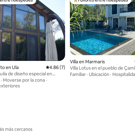
 entre huéspedes
Favorito entre huéspedes prefe
io: 5 de 5, 13 reseñas
Villa en Marmaris
to en Ula
Calificación promedio: 4.86 de 5, 7 reseñas
4.86 (7)
Villa Lotus en el pueblo de Çamlı
piscina
quila de diseño especial en
Familiar
·
Ubicación
·
Hospitalid
l bosque
·
Moverse por la zona
·
exteriores
erés más cercanos