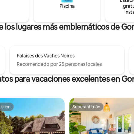
Estac
cipal con baño, inodoro y
Piscina
gratu
 Se proporciona ropa de cama.
inst
de los lugares más emblemáticos de Gon
Falaises des Vaches Noires
Recomendado por 25 personas locales
ntos para vacaciones excelentes en Gon
itrión
Superanfitrión
itrión
Superanfitrión