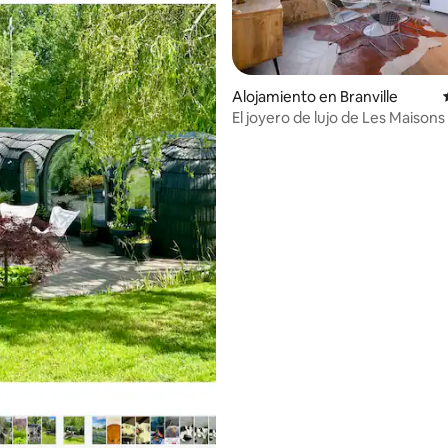
 4.92 de 5, 12 reseñas
Alojamiento en Branville
El joyero de lujo de Les Maisons
Charloc Homes