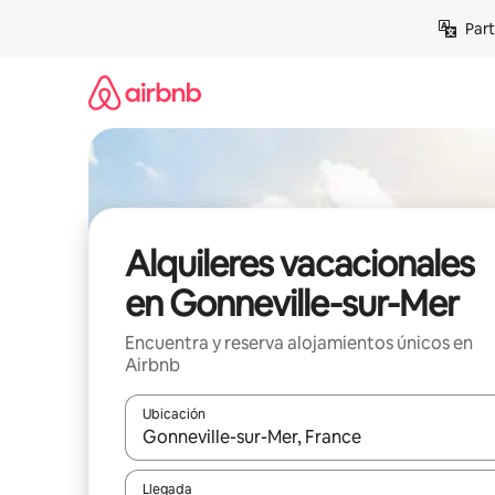
Omite
Part
el
contenido
Alquileres vacacionales
en Gonneville-sur-Mer
Encuentra y reserva alojamientos únicos en
Airbnb
Ubicación
Cuando los resultados estén disponibles, navega co
Llegada