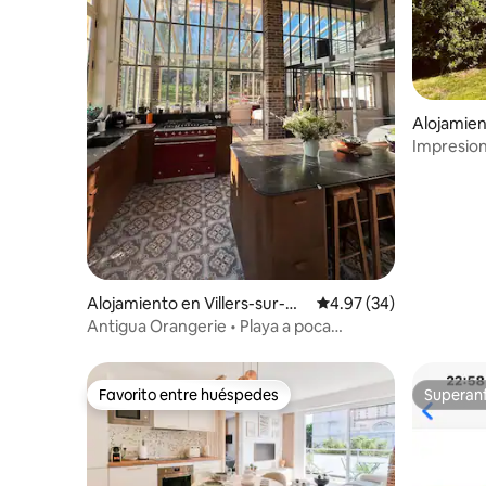
Alojamien
Impresion
minutos d
Alojamiento en Villers-sur-M
Calificación promedio:
4.97 (34)
er
Antigua Orangerie • Playa a poca
distancia • Encanto y lujo
Favorito entre huéspedes
Superanf
Favorito entre huéspedes
Superanf