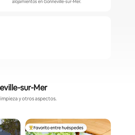
alojamientos en Gonneville-sur-Mer.
ville-sur-Mer
limpieza y otros aspectos.
Casa de 
Favorito entre huéspedes
Superanf
rido
Favorito entre huéspedes preferido
Superanf
La peque