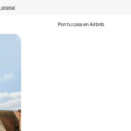
 original
Pon tu casa en Airbnb
o o desliza el dedo.