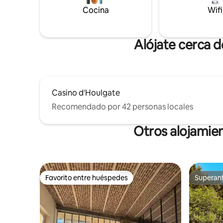
suite prin
toboganes, columpios).
Cocina
Wifi
vestidor.
Alójate cerca 
Casino d'Houlgate
Recomendado por 42 personas locales
Otros alojamie
Favorito entre huéspedes
Superanf
Favorito entre huéspedes
Superanf