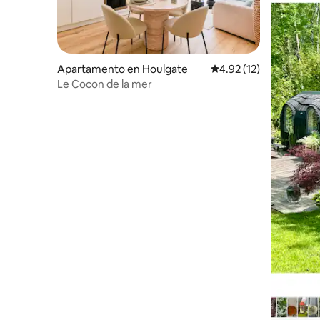
Apartamento en Houlgate
Calificación promedio:
4.92 (12)
Le Cocon de la mer