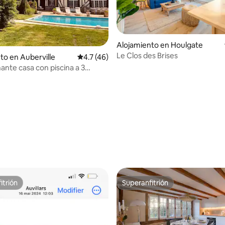
Alojamiento en Houlgate
Le Clos des Brises
to en Auberville
Calificación promedio: 4.7 de 5, 46 reseñas
4.7 (46)
ante casa con piscina a 3
el mar
 4.97 de 5, 34 reseñas
itrión
Superanfitrión
itrión
Superanfitrión