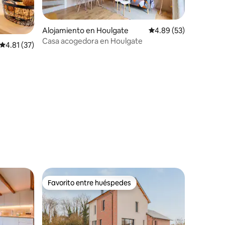
Alojamiento en Houlgate
Calificación promedio:
4.89 (53)
Casa acogedora en Houlgate
Calificación promedio: 4.81 de 5, 37 reseñas
4.81 (37)
Favorito entre huéspedes
Favorito entre huéspedes