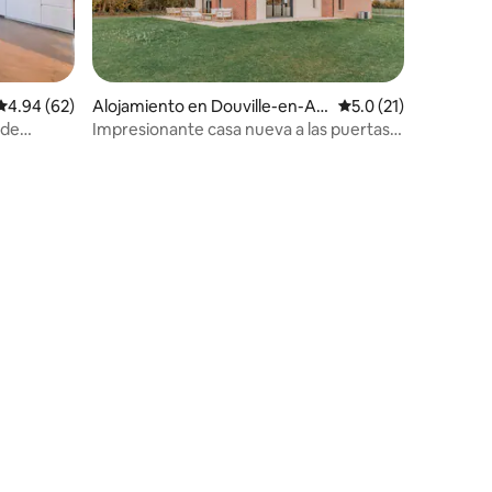
Calificación promedio: 4.94 de 5, 62 reseñas
4.94 (62)
Alojamiento en Douville-en-Au
Calificación promedi
5.0 (21)
ge
 de
Impresionante casa nueva a las puertas
de Cabourg