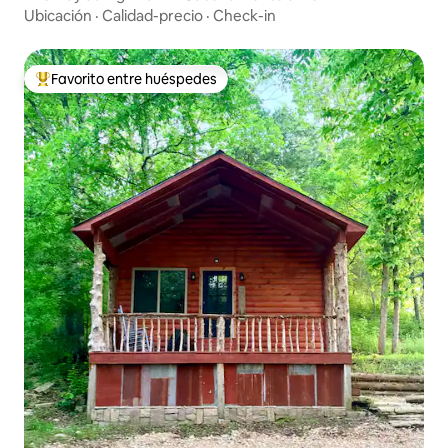
Ubicación
·
Calidad-precio
·
Check-in
Favorito entre huéspedes
Favorito entre huéspedes preferido