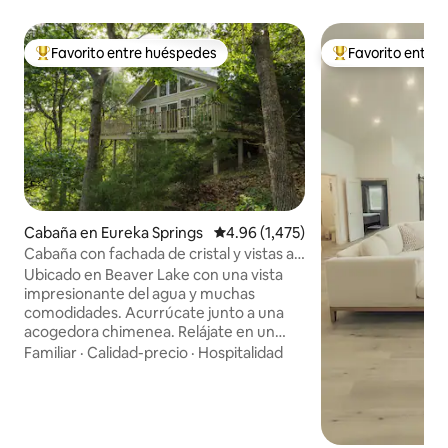
Favorito entre huéspedes
Favorito entre
Favorito entre huéspedes preferido
Favorito entre hu
Cabaña en Eureka Springs
Calificación promedio: 4.96 de 5, 
4.96 (1,475)
Cabaña con fachada de cristal y vistas al
lago
Ubicado en Beaver Lake con una vista
impresionante del agua y muchas
comodidades. Acurrúcate junto a una
acogedora chimenea. Relájate en un
jacuzzi para dos a la luz de las velas (no
Familiar
·
Calidad-precio
·
Hospitalidad
es una bañera de hidromasaje) con vista
al hermoso paisaje de las montañas
Ozark. Duerme en una cama tamaño
king Sleep Number con la parte superior
acolchada mientras contemplas las