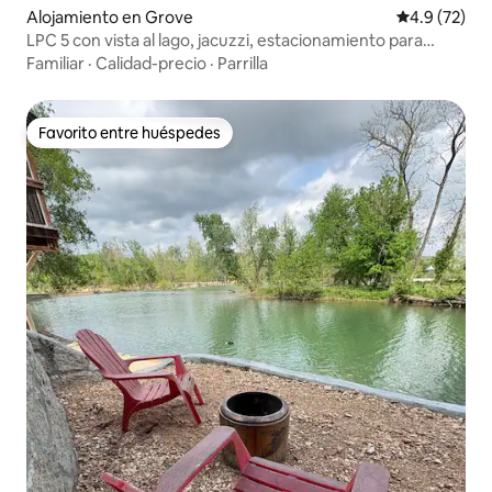
Alojamiento en Grove
Calificación
4.9 (72)
LPC 5 con vista al lago, jacuzzi, estacionamiento para
botes/camiones, capacidad para 4 personas
Familiar
·
Calidad-precio
·
Parrilla
Favorito entre huéspedes
Favorito entre huéspedes