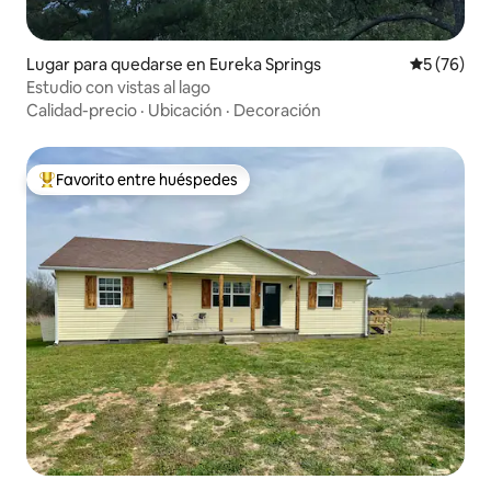
Lugar para quedarse en Eureka Springs
Calificaci
5 (76)
Estudio con vistas al lago
Calidad-precio
·
Ubicación
·
Decoración
Favorito entre huéspedes
Favorito entre huéspedes preferido