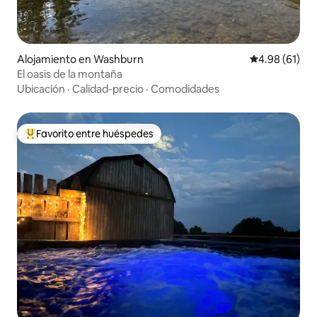
Alojamiento en Washburn
Calificación 
4.98 (61)
El oasis de la montaña
Ubicación
·
Calidad-precio
·
Comodidades
Favorito entre huéspedes
Favorito entre huéspedes preferido