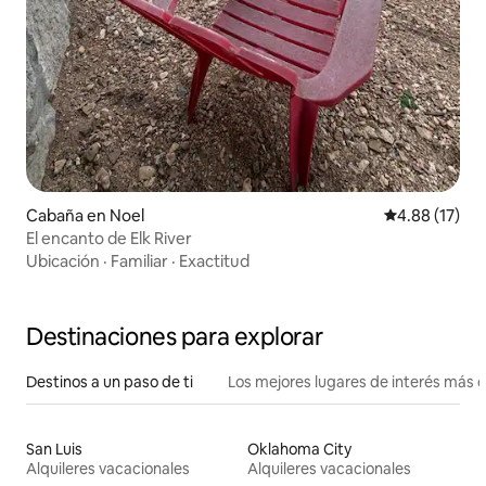
Cabaña en Noel
Calificación 
4.88 (17)
El encanto de Elk River
Ubicación
·
Familiar
·
Exactitud
Destinaciones para explorar
Destinos a un paso de ti
Los mejores lugares de interés más 
San Luis
Oklahoma City
Alquileres vacacionales
Alquileres vacacionales