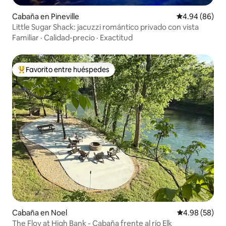
Cabaña en Pineville
Calificación p
4.94 (86)
Little Sugar Shack: jacuzzi romántico privado con vista
Familiar
·
Calidad-precio
·
Exactitud
Favorito entre huéspedes
Favorito entre huéspedes preferido
Cabaña en Noel
Calificación p
4.98 (58)
The Floy at High Bank - Cabaña frente al río Elk