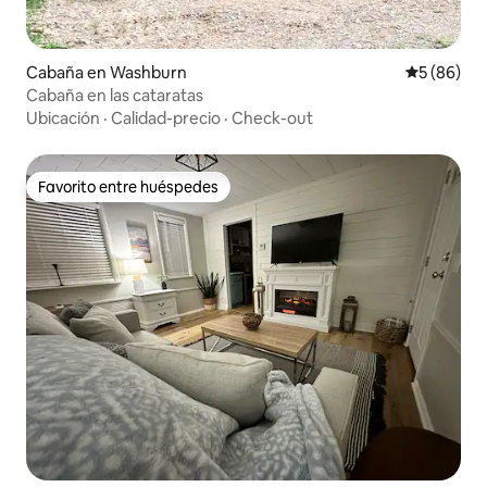
Cabaña en Washburn
Calificaci
5 (86)
Cabaña en las cataratas
Ubicación
·
Calidad-precio
·
Check-out
Favorito entre huéspedes
Favorito entre huéspedes