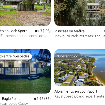
to en Loch Sport
Calificación promedio: 4.7 de 5, 103 reseñas
4.7 (103)
Minicasa en Maffra
EL-beach house - cerca de
Mewburn Park Retreats: The L
 4.92 de 5, 50 reseñas
aya
ito entre huéspedes
Superanfitrión
 entre huéspedes preferido
Superanfitrión
Alojamiento en Loch Sport
Kayak/pesca/cangrejos; frente 
 Eagle Point
Calificación promedio: 4.96 de 5, 85 reseñas
4.96 (85)
agua/playa; 12 camas
e campo de Cassy
 4.98 de 5, 81 reseñas