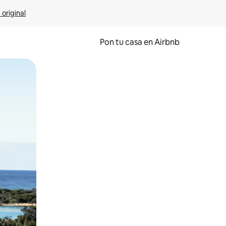
 original
Pon tu casa en Airbnb
o o desliza el dedo.