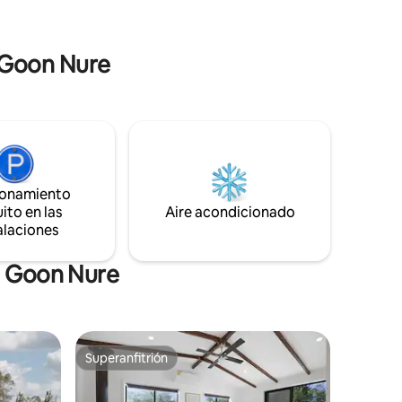
artesanales a la vuelta de la esquina. Wifi
gratuito, instalaciones de oficina, amplias
perfecto
zonas de entretenimiento al aire libre y
n Goon Nure
chimenea para atender todas tus
necesidades.
ionamiento
ito en las
Aire acondicionado
alaciones
n Goon Nure
Superanfitrión
rido
Superanfitrión