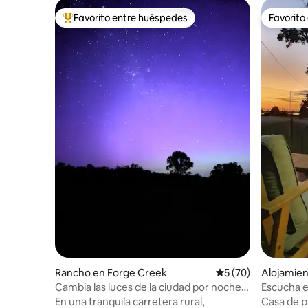
Favorito entre huéspedes
Favorito
Favorito entre huéspedes preferido
Favorito
Rancho en Forge Creek
Calificación promed
5 (70)
Alojamien
ch
Cambia las luces de la ciudad por noches
Escucha e
estrelladas
orilla.
En una tranquila carretera rural,
Casa de p