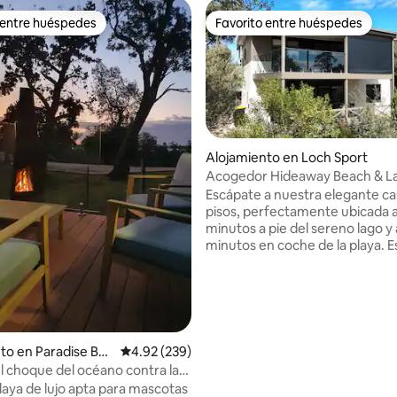
 entre huéspedes
Favorito entre huéspedes
 entre huéspedes
Favorito entre huéspedes
Alojamiento en Loch Sport
Acogedor Hideaway Beach & L
Peaceful Vibes
Escápate a nuestra elegante ca
pisos, perfectamente ubicada a
minutos a pie del sereno lago y 
minutos en coche de la playa. E
moderno refugio combina la c
contemporánea con el encanto
ideal para familias de parejas o
pequeños. Disfruta de wifi rápi
gratuito, perfecto para trabaja
remota o transmitir tus progr
io: 5 de 5, 70 reseñas
to en Paradise Bea
Calificación promedio: 4.92 de 5, 239 reseñas
4.92 (239)
favoritos después de un día de
l choque del océano contra la
al aire libre. Ya sea que estés 
laya de lujo apta para mascotas
el lago, relajándote en la playa o