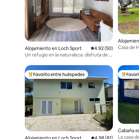
Alojamien
Casa de M
Alojamiento en Loch Sport
Calificación promedio:
4.92 (50)
lagos y pl
Un refugio en la naturaleza: disfruta de la
tranquilidad de Loch Sport
Favorito entre huéspedes
Favor
Favorito entre huéspedes preferido
Favorito
Cabaña en
La casa d
Alojamiento en Loch Sport
Calificación promedio:
4.98 (81)