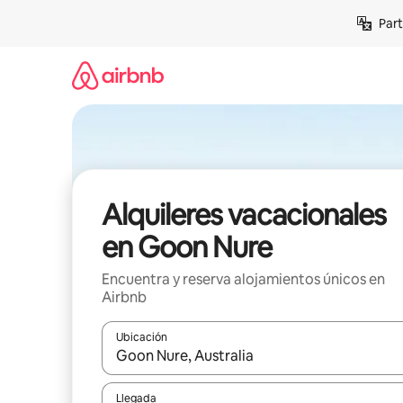
Omite
Part
el
contenido
Alquileres vacacionales
en Goon Nure
Encuentra y reserva alojamientos únicos en
Airbnb
Ubicación
Cuando los resultados estén disponibles, navega co
Llegada