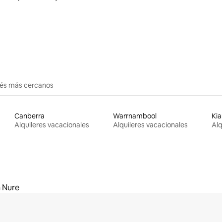
erés más cercanos
Canberra
Warrnambool
Ki
Alquileres vacacionales
Alquileres vacacionales
Alq
 Nure