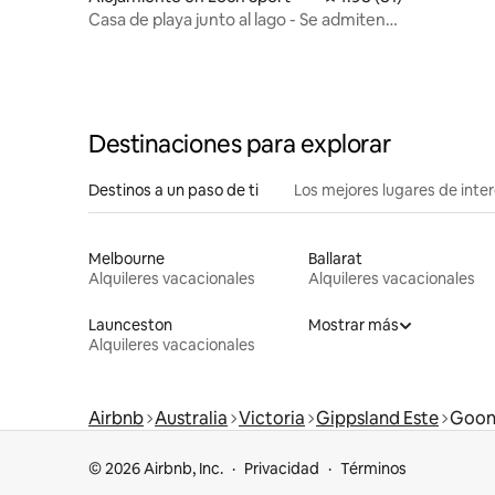
Casa de playa junto al lago - Se admiten
niños y perros
Destinaciones para explorar
Destinos a un paso de ti
Los mejores lugares de int
Melbourne
Ballarat
Alquileres vacacionales
Alquileres vacacionales
Launceston
Mostrar más
Alquileres vacacionales
Airbnb
Australia
Victoria
Gippsland Este
Goon
© 2026 Airbnb, Inc.
Privacidad
Términos