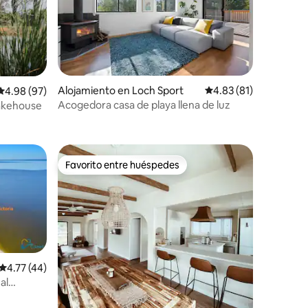
Alojamiento en Loch Sport
Calificación promedio:
4.83 (81)
Calificación promedio: 4.98 de 5, 97 reseñas
4.98 (97)
Acogedora casa de playa llena de luz
akehouse
Favorito entre huéspedes
Favorito entre huéspedes
Calificación promedio: 4.77 de 5, 44 reseñas
4.77 (44)
al