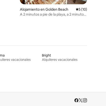
Alojamiento en Golden Beach
Calificación prome
5 (10)
A 2 minutos a pie de la playa, a 2 minutos
a pie de las tiendas
ama
Bright
uileres vacacionales
Alquileres vacacionales