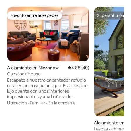
Favorito entre huéspedes
Superanfitrión
Favorito entre huéspedes
Superanfitrión
Alojamiento en Niczonów
Calificación promedio: 4.88 de 
4.88 (40)
Guzstock House
Escápate a nuestro encantador refugio
rural en un bosque antiguo. Esta casa de
lujo cuenta con unos interiores
impresionantes y una bañera de
hidromasaje ecológica para relajarse
Ubicación
·
Familiar
·
En la cercanía
bajo las estrellas. Disfruta de tranquilos
senderos para caminar o aventuras
familiares en las ciudades costeras
Alojamiento en Ni
cercanas. Redefinimos las vacaciones de
Lasova • chimenea 
autoservicio con experiencias