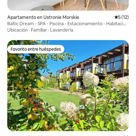
Apartamento en Ustronie Morskie
Calificaci
5 (12)
Baltic Dream - SPA - Piscina - Estacionamiento - Habitación
infantil
Ubicación
·
Familiar
·
Lavandería
Favorito entre huéspedes
Favorito entre huéspedes