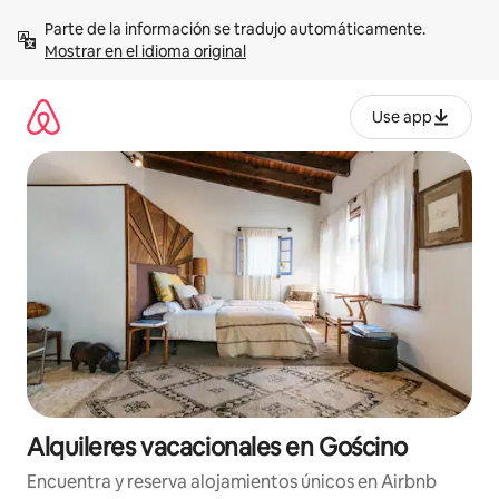
Omite
Parte de la información se tradujo automáticamente. 
el
Mostrar en el idioma original
contenido
Use app
Alquileres vacacionales en Gościno
Encuentra y reserva alojamientos únicos en Airbnb