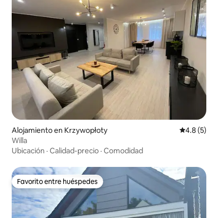
Alojamiento en Krzywopłoty
Calificació
4.8 (5)
Willa
Ubicación
·
Calidad-precio
·
Comodidad
Favorito entre huéspedes
Favorito entre huéspedes