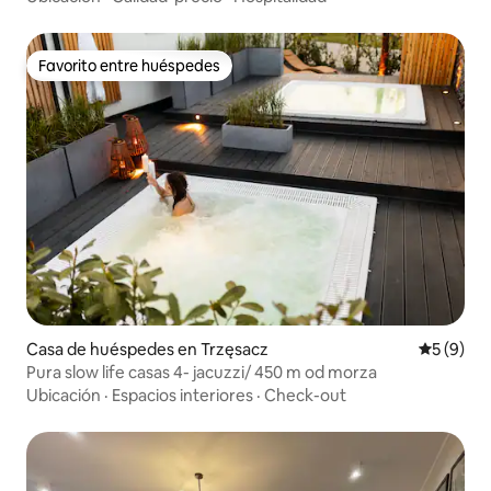
Favorito entre huéspedes
Favorito entre huéspedes
Casa de huéspedes en Trzęsacz
Calificac
5 (9)
Pura slow life casas 4- jacuzzi/ 450 m od morza
Ubicación
·
Espacios interiores
·
Check-out