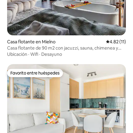
Casa flotante en Mielno
Calificación 
4.82 (11)
Casa flotante de 90 m2 con jacuzzi, sauna, chimenea y
desayuno
Ubicación
·
Wifi
·
Desayuno
Favorito entre huéspedes
Favorito entre huéspedes