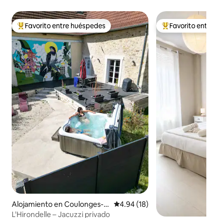
Favorito entre huéspedes
Favorito entre
Favorito entre huéspedes preferido
Favorito entre hu
Alojamiento en Coulonges-C
Calificación promedio: 4.94 de 
4.94 (18)
ohan
L'Hirondelle – Jacuzzi privado