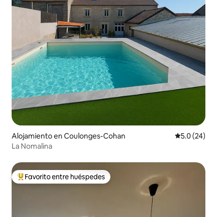
Alojamiento en Coulonges-Cohan
Calificación
5.0 (24)
La Nomalina
Favorito entre huéspedes
Favorito entre huéspedes preferido