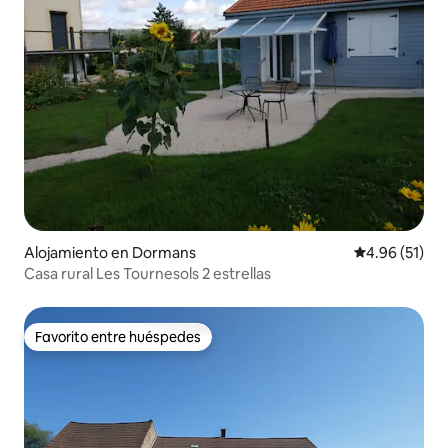
Alojamiento en Dormans
Calificación 
4.96 (51)
Casa rural Les Tournesols 2 estrellas
Favorito entre huéspedes
Favorito entre huéspedes