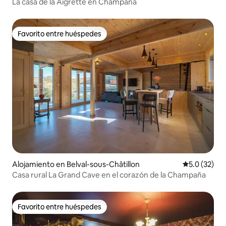
La casa de la Aigrette en Champaña
Favorito entre huéspedes
Favorito entre huéspedes
Alojamiento en Belval-sous-Châtillon
Calificación
5.0 (32)
Casa rural La Grand Cave en el corazón de la Champaña
Favorito entre huéspedes
Favorito entre huéspedes