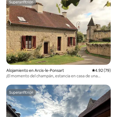
Superanfitrión
Superanfitrión
Alojamiento en Arcis-le-Ponsart
Calificación p
4.92 (79)
¡El momento del champán, estancia en casa de una
viticultora!
Superanfitrión
Superanfitrión