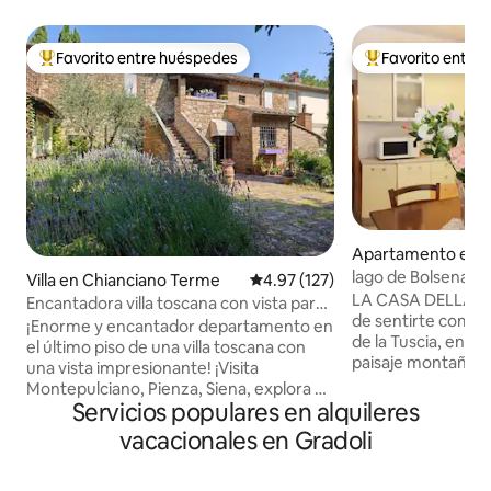
Favorito entre huéspedes
Favorito entre
Favorito entre huéspedes preferido
Favorito entre hu
Apartamento en G
lago de Bolsena, r
Villa en Chianciano Terme
Calificación promedio: 4.97 de 5
4.97 (127)
DELLA NONNA
LA CASA DELLA NO
Encantadora villa toscana con vista para
de sentirte como 
familiares y amigos
¡Enorme y encantador departamento en
de la Tuscia, en G
el último piso de una villa toscana con
paisaje montañoso
una vista impresionante! ¡Visita
Umbría, a 1 km del la
Montepulciano, Pienza, Siena, explora el
para quienes aman 
Servicios populares en alquileres
campo, los viñedos y las aguas termales,
cocina auténtica y l
haz senderismo o monta en bicicleta
vacacionales en Gradoli
casa es espaciosa,
eléctrica, pasea o conduce! Dos amplias
tranquila y lumino
suites con camas de primera calidad y
excelente vista fr