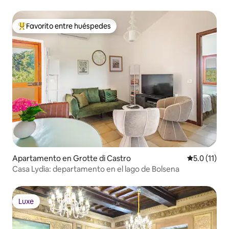
Favorito entre huéspedes
Favorito entre huéspedes preferido
Apartamento en Grotte di Castro
Calificación
5.0 (11)
Casa Lydia: departamento en el lago de Bolsena
Luxe
Luxe