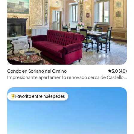
Condo en Soriano nel Cimino
Calificación
5.0 (40)
Impresionante apartamento renovado cerca de Castello
Orsini
Favorito entre huéspedes
Favorito entre huéspedes preferido