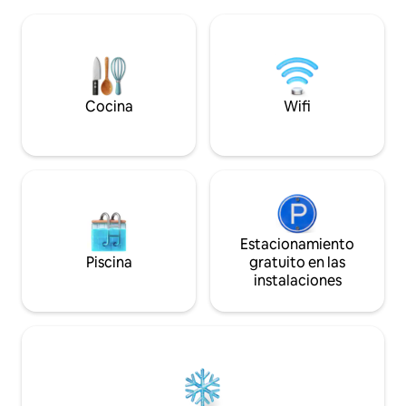
baño privado. Sala de estar con paredes
Farnese. Tiene 3 
de ventanas, cómodos sofás, cocina
amplio cuarto de
profesional para tu uso personal.
cocina-sala y una 
Podemos organizar visitas a bodegas y
sótano. PARA EVENTOS LOCALES, VEA
degustaciones, clases de cocina y cenas
TODAS LAS FOTO
privadas. ¡NUEVA bañera de hidromasaje
frente a la verde cima de la colina! ¡Vive
Cocina
Wifi
la Toscana como un habitante más, con
tu anfitrión local!
Estacionamiento
Piscina
gratuito en las
instalaciones