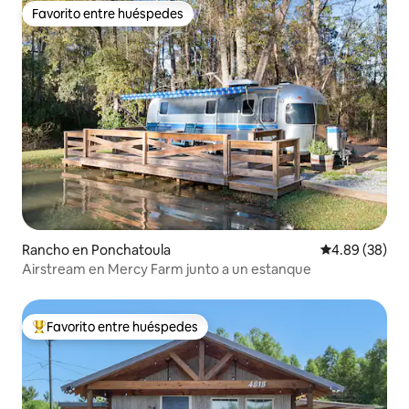
Favorito entre huéspedes
Favorito entre huéspedes
Rancho en Ponchatoula
Calificación p
4.89 (38)
Airstream en Mercy Farm junto a un estanque
Favorito entre huéspedes
Favorito entre huéspedes preferido