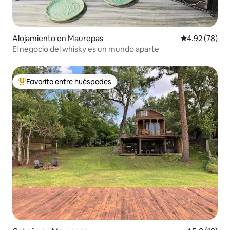
Alojamiento en Maurepas
Calificación p
4.92 (78)
El negocio del whisky es un mundo aparte
Favorito entre huéspedes
Favorito entre huéspedes preferido