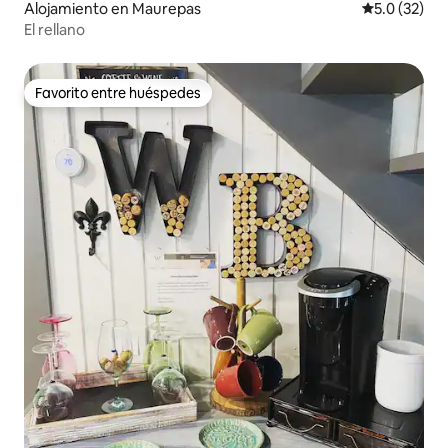
Alojamiento en Maurepas
Calificación
5.0 (32)
El rellano
Favorito entre huéspedes
Favorito entre huéspedes