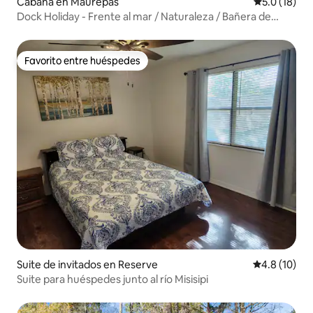
Cabaña en Maurepas
Calificación
5.0 (18)
Dock Holiday - Frente al mar / Naturaleza / Bañera de
hidromasaje
Favorito entre huéspedes
Favorito entre huéspedes
Suite de invitados en Reserve
Calificación
4.8 (10)
Suite para huéspedes junto al río Misisipi