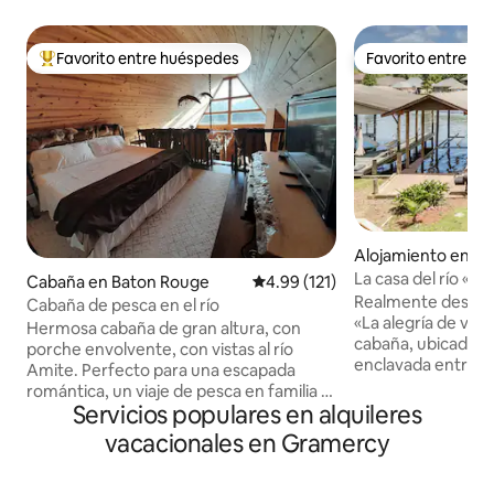
Favorito entre huéspedes
Favorito entre h
Favorito entre huéspedes preferido
Favorito entre h
Alojamiento en M
La casa del río «¡
Cabaña en Baton Rouge
Calificación promedio: 4.99 de 5
4.99 (121)
cajún!»
Realmente descubr
Cabaña de pesca en el río
«La alegría de viv
Hermosa cabaña de gran altura, con
cabaña, ubicada en 
porche envolvente, con vistas al río
enclavada entre el
Amite. Perfecto para una escapada
río Petite Amite.
romántica, un viaje de pesca en familia o
subas al carrito de
Servicios populares en alquileres
reunir amigos para divertirse en el río.
proporcionamos, ¡
¡Este lugar lo ofrece todo! Gran patio
vacacionales en Gramercy
hora de isla! Cruza
para acampar en tiendas de campaña y
camino hacia tu oa
juegos al aire libre. Playa privada,
donde podrás come