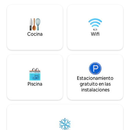
excelente para nadar. Acceso a la rampa
inmediatamente mi
de barcos disponible para los huéspedes.
vista en cualquiera
Enorme área de entretenimiento
en el espacioso mu
privada en la planta baja con
Reserva tu plaza 
barbacoa/parrilla y ahumador, asientos y
para «Laissez les 
chimenea. ¡Estanque de pesca privado
con barco sin motor y estación de
Cocina
Wifi
limpieza de peces!
Estacionamiento
Piscina
gratuito en las
instalaciones