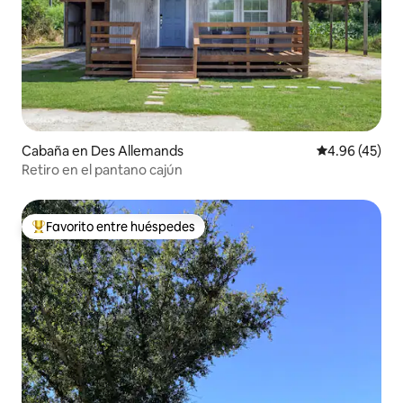
Cabaña en Des Allemands
Calificación 
4.96 (45)
Retiro en el pantano cajún
Favorito entre huéspedes
Favorito entre huéspedes preferido