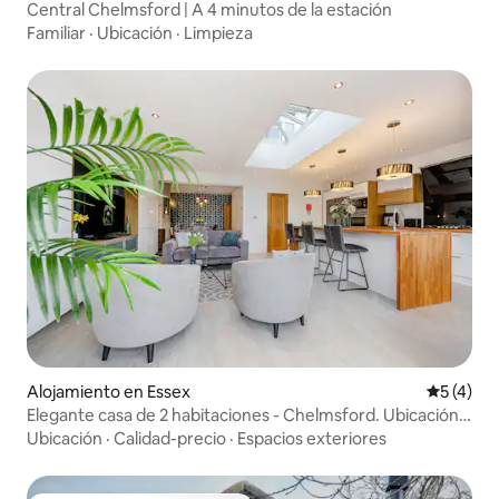
Central Chelmsford | A 4 minutos de la estación
Familiar
·
Ubicación
·
Limpieza
Alojamiento en Essex
Calificac
5 (4)
Elegante casa de 2 habitaciones - Chelmsford. Ubicación
en Stansted
Ubicación
·
Calidad-precio
·
Espacios exteriores