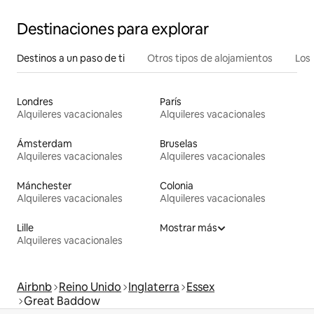
Destinaciones para explorar
Destinos a un paso de ti
Otros tipos de alojamientos
Los 
Londres
París
Alquileres vacacionales
Alquileres vacacionales
Ámsterdam
Bruselas
Alquileres vacacionales
Alquileres vacacionales
Mánchester
Colonia
Alquileres vacacionales
Alquileres vacacionales
Lille
Mostrar más
Alquileres vacacionales
Airbnb
Reino Unido
Inglaterra
Essex
Great Baddow