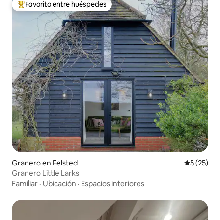
Favorito entre huéspedes
Favorito entre huéspedes preferido
Granero en Felsted
Calificaci
5 (25)
Granero Little Larks
Familiar
·
Ubicación
·
Espacios interiores