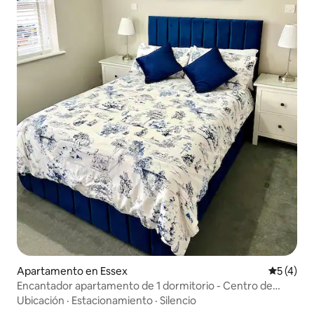
Apartamento en Essex
Calificac
5 (4)
Encantador apartamento de 1 dormitorio - Centro de
Chelmsford
Ubicación
·
Estacionamiento
·
Silencio