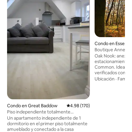
Condo en Essex
Boutique Annex, C
estacionamiento
Oak Nook: anexo 
estacionamiento, 
Common. Ideal pa
verificados con e
Cama tamaño king 
Ubicación
·
Familia
cama de lujo, ducha
espejo con calefac
cocina equipada. 
entero y espacio 
Condo en Great Baddow
Calificación promedio: 4.98 de 5
4.98 (170)
espacio de almace
Piso independiente totalmente
campo: a pocos me
amueblado, con cama tamaño king
bosque antiguo, h
Un apartamento independiente de 1
pubs e iglesia. Ya 
dormitorio en el primer piso totalmente
placer, le ofrecem
amueblado y conectado a la casa