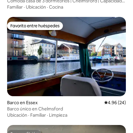
Cómoda casa de 3 dormitorios | Chelmsford | Capacidad
para 5 personas
Familiar
·
Ubicación
·
Cocina
Favorito entre huéspedes
Favorito entre huéspedes
Barco en Essex
Calificación p
4.96 (24)
Barco único en Chelmsford
Ubicación
·
Familiar
·
Limpieza