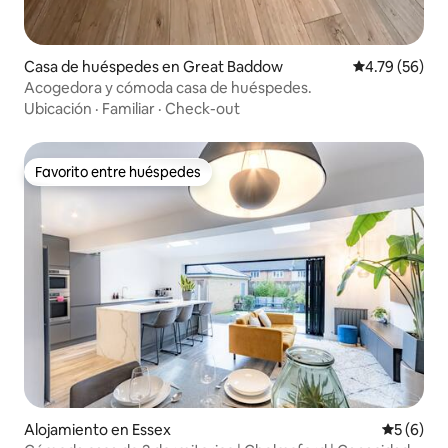
Casa de huéspedes en Great Baddow
Calificación 
4.79 (56)
Acogedora y cómoda casa de huéspedes.
Ubicación
·
Familiar
·
Check-out
Favorito entre huéspedes
Favorito entre huéspedes
Alojamiento en Essex
Calificac
5 (6)