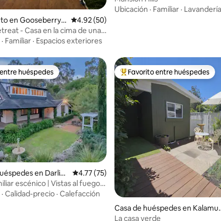
Ubicación
·
Familiar
·
Lavanderí
nto en Gooseberry
Calificación promedio: 4.92 de 5, 50 reseñas
4.92 (50)
etreat - Casa en la cima de una
n vistas impresionantes
·
Familiar
·
Espacios exteriores
 entre huéspedes
Favorito entre huéspedes
 entre huéspedes
Favorito entre huéspedes prefe
 4.98 de 5, 90 reseñas
uéspedes en Darlin
Calificación promedio: 4.77 de 5, 75 reseñas
4.77 (75)
iliar escénico | Vistas al fuego,
y a la ciudad
·
Calidad-precio
·
Calefacción
Casa de huéspedes en Kalamu
da
La casa verde