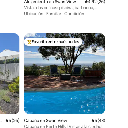
Alojamiento en Swan View
Calificación promedio:
4.92 (26)
a
Vista a las colinas: piscina, barbacoa,
senderismo, canguros, naturaleza
Ubicación
·
Familiar
·
Condición
Favorito entre huéspedes
rido
Favorito entre huéspedes preferido
n
Calificación promedio: 5 de 5, 26 reseñas
5 (26)
Cabaña en Swan View
Calificación prome
5 (43)
Cabaña en Perth Hills | Vistas a la ciudad y