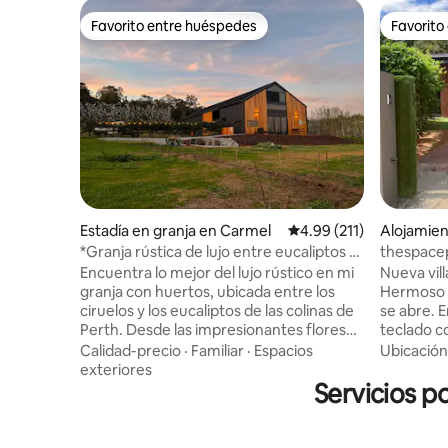
Favorito entre huéspedes
Favorito
Favorito entre huéspedes
Favorito
Estadía en granja en Carmel
Calificación promedio: 
4.99 (211)
Alojamien
*Granja rústica de lujo entre eucaliptos y
thespace
ciruelos*
Encuentra lo mejor del lujo rústico en mi
Nueva vill
granja con huertos, ubicada entre los
Hermoso fl
ciruelos y los eucaliptos de las colinas de
se abre. 
Perth. Desde las impresionantes flores
teclado c
de la primavera hasta las frutas bañadas
fuera de l
Calidad-precio
·
Familiar
·
Espacios
Ubicación
por el sol del verano, los intensos tonos
(climatiz
exteriores
del otoño y los inviernos frescos, cada
Servicios p
invierno) 
estación es especial en Mairiposa. En
caracterís
este paraíso inspirado en el diseño,
televisor
redescubre el arte de la vida sencilla.
Netflix, 