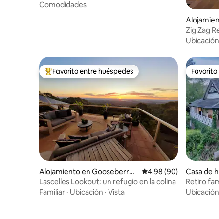
Comodidades
Alojamie
Hill
Zig Zag R
colina co
Ubicación
Favorito entre huéspedes
Favorito
Favorito entre huéspedes preferido
Favorito
Alojamiento en Gooseberry
Calificación promedio:
4.98 (90)
Casa de h
Hill
gton
Lascelles Lookout: un refugio en la colina
Retiro fam
al bosque 
Familiar
·
Ubicación
·
Vista
Ubicación