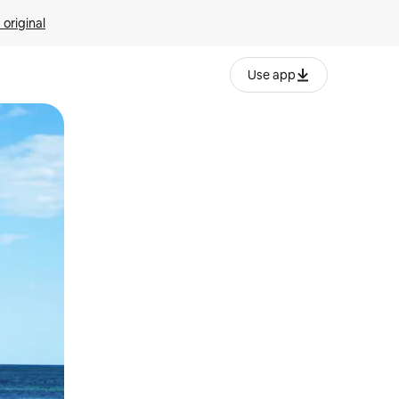
 original
Use app
o o desliza el dedo.