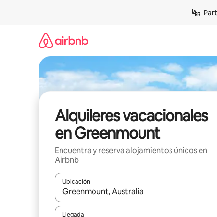
Omite
Part
el
contenido
Alquileres vacacionales
en Greenmount
Encuentra y reserva alojamientos únicos en
Airbnb
Ubicación
Cuando los resultados estén disponibles, navega co
Llegada