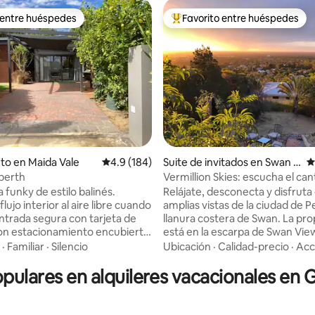
 entre huéspedes
Favorito entre huéspedes
 entre huéspedes
Favorito entre huéspedes prefe
4.99 de 5, 211 reseñas
to en Maida Vale
Calificación promedio: 4.9 de 5, 184 reseñas
4.9 (184)
Suite de invitados en Swan V
C
iew
perth
Vermillion Skies: escucha el can
naturaleza
a funky de estilo balinés.
Relájate, desconecta y disfruta 
ujo interior al aire libre cuando
amplias vistas de la ciudad de Pe
Entrada segura con tarjeta de
llanura costera de Swan. La propiedad
on estacionamiento encubierto
está en la escarpa de Swan Vie
a calle. Piscina compartida
vistas panorámicas al oeste y c
·
Familiar
·
Silencio
Ubicación
·
Calidad-precio
·
Acc
ada - 3 temporadas excepto
increíbles puestas de sol que c
opulares en alquileres vacacionales e
disponible durante el día con
los cielos en un increíble rojo b
tica de cascada. 2 dormitorios,
Junto al Parque Nacional John F
es en todas las habitaciones con
no te olvides de echar un vistaz
Stan y Prime conectados,
numerosas rutas de senderism