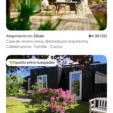
Alojamiento en Ålbæk
Calificación p
4.98 (59)
Casa de verano única, diseñada por arquitectos
Calidad-precio
·
Familiar
·
Cocina
Favorito entre huéspedes
Favorito entre huéspedes preferido