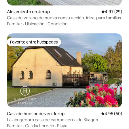
Alojamiento en Jerup
Calificación p
4.97 (29)
Casa de verano de nueva construcción, ideal para familias
Familiar
·
Ubicación
·
Condición
Favorito entre huéspedes
Favorito entre huéspedes
Casa de huéspedes en Jerup
Calificación p
4.95 (60)
La acogedora casa de campo cerca de Skagen
Familiar
·
Calidad-precio
·
Playa