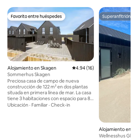
Favorito entre huéspedes
Superanfitrión
Favorito entre huéspedes
Superanfitrión
Alojamiento en Skagen
Calificación promedio: 4.94 de 
4.94 (16)
Sommerhus Skagen
Preciosa casa de campo de nueva
construcción de 122 m² en dos plantas
situada en primera línea de mar. La casa
tiene 3 habitaciones con espacio para 8
personas (6 adultos + 2 niños), 2 bonitos
Ubicación
·
Familiar
·
Check-in
baños, una cocina totalmente equipada
y una acogedora sala de estar. Al aire
libre hay un spa para 6 personas y ducha
exterior. Alrededor de toda la casa hay
Alojamiento en S
una bonita terraza, con muebles de
Wellnesshus Gl. S