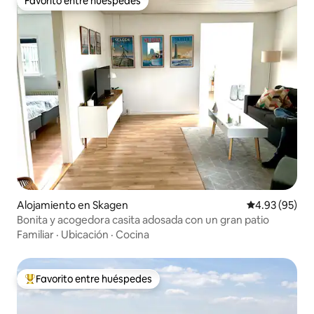
Favorito entre huéspedes
Favorito entre huéspedes
Alojamiento en Skagen
Calificación p
4.93 (95)
Bonita y acogedora casita adosada con un gran patio
Familiar
·
Ubicación
·
Cocina
Favorito entre huéspedes
Favorito entre huéspedes preferido