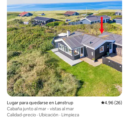
Lugar para quedarse en Lønstrup
Calificación p
4.96 (26)
Cabaña junto al mar - vistas al mar
Calidad-precio
·
Ubicación
·
Limpieza