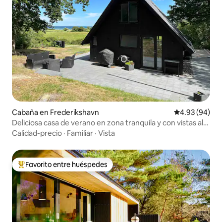
Cabaña en Frederikshavn
Calificación p
4.93 (94)
Deliciosa casa de verano en zona tranquila y con vistas al
mar
Calidad-precio
·
Familiar
·
Vista
Favorito entre huéspedes
Favorito entre huéspedes preferido