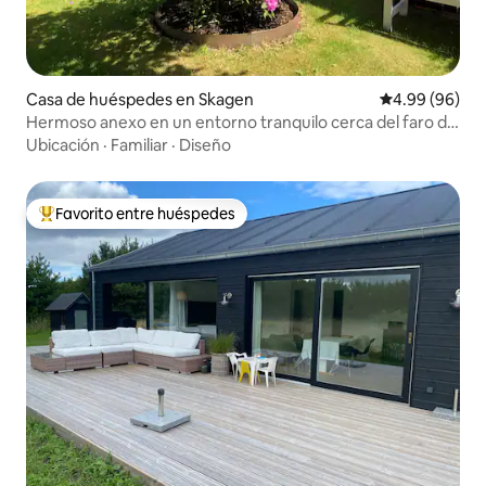
Casa de huéspedes en Skagen
Calificación p
4.99 (96)
Hermoso anexo en un entorno tranquilo cerca del faro de
Vippe
Ubicación
·
Familiar
·
Diseño
Favorito entre huéspedes
Favorito entre huéspedes preferido