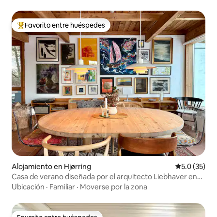
Favorito entre huéspedes
Favorito entre huéspedes preferido
Alojamiento en Hjørring
Calificación
5.0 (35)
Casa de verano diseñada por el arquitecto Liebhaver en
Nørlev
Ubicación
·
Familiar
·
Moverse por la zona