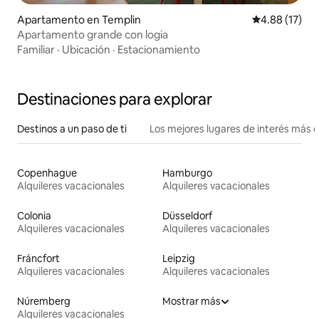
Apartamento en Templin
Calificación 
4.88 (17)
Apartamento grande con logia
Familiar
·
Ubicación
·
Estacionamiento
Destinaciones para explorar
Destinos a un paso de ti
Los mejores lugares de interés más 
Copenhague
Hamburgo
Alquileres vacacionales
Alquileres vacacionales
Colonia
Düsseldorf
Alquileres vacacionales
Alquileres vacacionales
Fráncfort
Leipzig
Alquileres vacacionales
Alquileres vacacionales
Núremberg
Mostrar más
Alquileres vacacionales