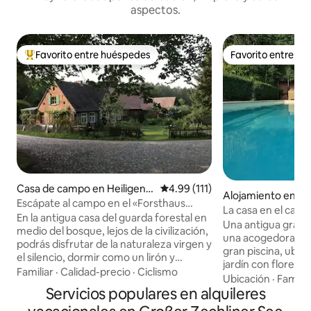
aspectos.
Favorito entre huéspedes
Favorito entre h
Favorito entre huéspedes preferido
Favorito entre h
Casa de campo en Heiligeng
Calificación promedio: 4.99 de 5
4.99 (111)
Alojamiento en N
rabe
Escápate al campo en el «Forsthaus
emnitzquell
La casa en el camp
Hohe Heide»
En la antigua casa del guarda forestal en
estrellas Chimene
Una antigua granj
medio del bosque, lejos de la civilización,
una acogedora ca
podrás disfrutar de la naturaleza virgen y
gran piscina, ubi
el silencio, dormir como un lirón y
jardín con flores y
recargar las pilas. ¡Vacaciones rurales en
Familiar
·
Calidad-precio
·
Ciclismo
Céspedes esponjos
Ubicación
·
Familia
estado puro! Salgas de la casa y estarás
Servicios populares en alquileres
tumbonas para leer
en medio de la naturaleza. Recoge
para los niños, una
hierbas silvestres, bayas y setas justo en