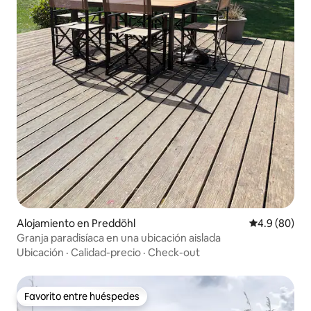
Alojamiento en Preddöhl
Calificación 
4.9 (80)
Granja paradisíaca en una ubicación aislada
Ubicación
·
Calidad-precio
·
Check-out
Favorito entre huéspedes
Favorito entre huéspedes