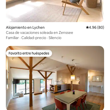
Alojamiento en Lychen
Calificación p
4.96 (80)
Casa de vacaciones soleada en Zenssee
Familiar
·
Calidad-precio
·
Silencio
Favorito entre huéspedes
Favorito entre huéspedes