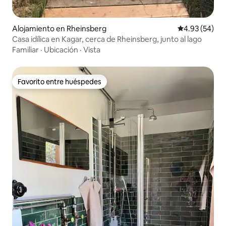
Alojamiento en Rheinsberg
Calificación p
4.93 (54)
Casa idílica en Kagar, cerca de Rheinsberg, junto al lago
Familiar
·
Ubicación
·
Vista
Favorito entre huéspedes
Favorito entre huéspedes