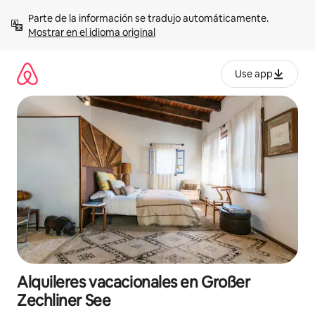
Omite
Parte de la información se tradujo automáticamente. 
el
Mostrar en el idioma original
contenido
Use app
Alquileres vacacionales en Großer
Zechliner See