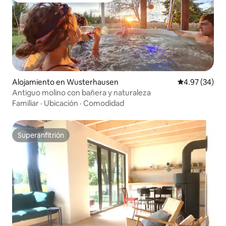
Alojamiento en Wusterhausen
Calificación p
4.97 (34)
Antiguo molino con bañera y naturaleza
Familiar
·
Ubicación
·
Comodidad
Superanfitrión
Superanfitrión