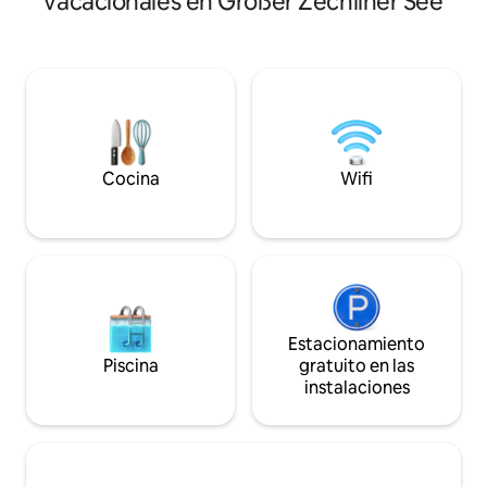
vacacionales en Großer Zechliner See
jardín, una gran pa
la puerta de tu casa o saluda a los
cocina de campo d
conejos, ciervos, tejones y otros
chimenea, mesa d
habitantes de la zona. Vacaciones en la
personas. Todas la
granja, solo que sin valla. Por la noche,
camas con somier. 
puedes admirar las estrellas alrededor
lagos para nadar 
del fuego y contemplar las
para los niños. La
profundidades del universo. La casa es
panadero llega tod
perfecta para familias.
pub genial en el p
Cocina
Wifi
Estacionamiento
Piscina
gratuito en las
instalaciones