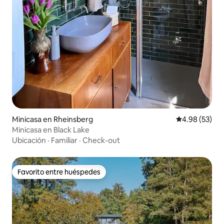
Minicasa en Rheinsberg
Calificación p
4.98 (53)
Minicasa en Black Lake
Ubicación
·
Familiar
·
Check-out
Favorito entre huéspedes
Favorito entre huéspedes