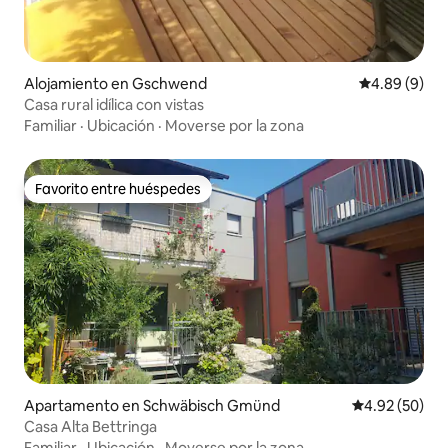
Alojamiento en Gschwend
Calificación 
4.89 (9)
Casa rural idílica con vistas
Familiar
·
Ubicación
·
Moverse por la zona
Favorito entre huéspedes
Favorito entre huéspedes
Apartamento en Schwäbisch Gmünd
Calificación p
4.92 (50)
Casa Alta Bettringa
Familiar
·
Ubicación
·
Moverse por la zona