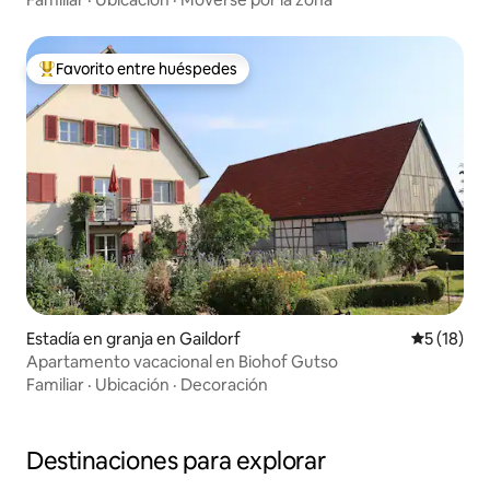
Favorito entre huéspedes
Favorito entre huéspedes preferido
Estadía en granja en Gaildorf
Calificaci
5 (18)
Apartamento vacacional en Biohof Gutso
Familiar
·
Ubicación
·
Decoración
Destinaciones para explorar