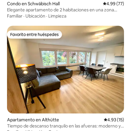
Condo en Schwäbisch Hall
Calificación p
4.99 (77)
Elegante apartamento de 2 habitaciones en una zona
tranquila
Familiar
·
Ubicación
·
Limpieza
Favorito entre huéspedes
Favorito entre huéspedes
Apartamento en Althütte
Calificación 
4.93 (15)
Tiempo de descanso tranquilo en las afueras: moderno y