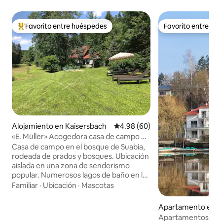
Favorito entre huéspedes
Favorito entre h
Favorito entre huéspedes preferido
Favorito entre h
Alojamiento en Kaisersbach
Calificación promedio: 4.98 de 
4.98 (60)
«E. Müller» Acogedora casa de campo en
una ubicación aislada.
Casa de campo en el bosque de Suabia,
rodeada de prados y bosques. Ubicación
aislada en una zona de senderismo
popular. Numerosos lagos de baño en las
inmediaciones. Nuestro apartamento de
Familiar
·
Ubicación
·
Mascotas
vacaciones, reformado con mucho
cariño y con unos 75 metros cuadrados,
Apartamento en 
espera a los amantes de la naturaleza y
Apartamentos de v