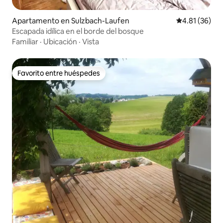
Apartamento en Sulzbach-Laufen
Calificación 
4.81 (36)
Escapada idílica en el borde del bosque
Familiar
·
Ubicación
·
Vista
Favorito entre huéspedes
Favorito entre huéspedes