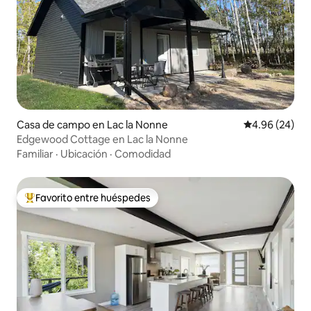
Casa de campo en Lac la Nonne
Calificación p
4.96 (24)
Edgewood Cottage en Lac la Nonne
Familiar
·
Ubicación
·
Comodidad
Favorito entre huéspedes
Favorito entre huéspedes preferido