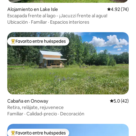
Alojamiento en Lake Isle
Calificación 
4.92 (74)
Escapada frente al lago - ¡Jacuzzi frente al agua!
Ubicación
·
Familiar
·
Espacios interiores
Favorito entre huéspedes
Favorito entre huéspedes preferido
Cabaña en Onoway
Calificación
5.0 (42)
Retira, relájate, rejuvenece
Familiar
·
Calidad-precio
·
Decoración
Favorito entre huéspedes
Favorito entre huéspedes preferido