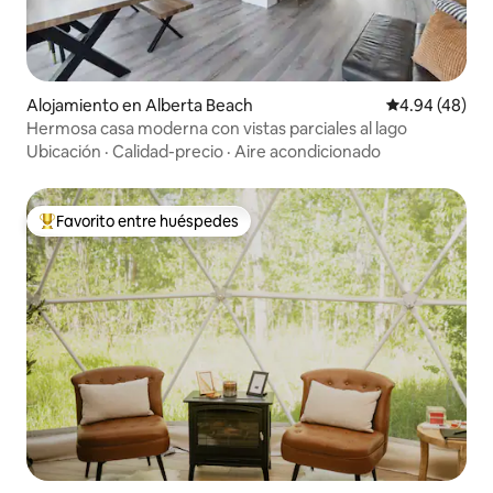
Alojamiento en Alberta Beach
Calificación p
4.94 (48)
Hermosa casa moderna con vistas parciales al lago
Ubicación
·
Calidad-precio
·
Aire acondicionado
Favorito entre huéspedes
Favorito entre huéspedes preferido