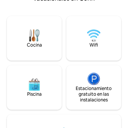
música en vinilo y los espacios ideales
acogedora cabaña
para trabajar; creando la mejor escapada
todas las comodida
tranquila para relajarte, reflexionar o
cocina al aire libr
concentrarte. Sumérgete en la
segundo lote desde
naturaleza y la vida silvestre, incluidos los
la playa), por lo q
gatos del anfitrión que pueden estar
playa del Parque P
paseando por la propiedad. Toma un
Wabamun, a 720 met
recorrido panorámico de 15 minutos
mascota bien educ
hacia el norte hasta la encantadora
(La tarifa por mas
Cocina
Wifi
ciudad de Barrhead
visita)
Estacionamiento
Piscina
gratuito en las
instalaciones