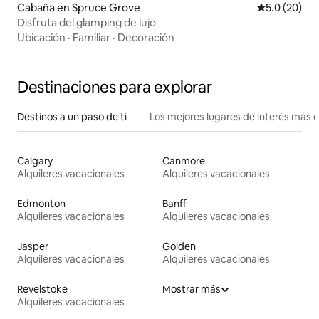
Cabaña en Spruce Grove
Calificación
5.0 (20)
Disfruta del glamping de lujo
Ubicación
·
Familiar
·
Decoración
Destinaciones para explorar
Destinos a un paso de ti
Los mejores lugares de interés más 
Calgary
Canmore
Alquileres vacacionales
Alquileres vacacionales
Edmonton
Banff
Alquileres vacacionales
Alquileres vacacionales
Jasper
Golden
Alquileres vacacionales
Alquileres vacacionales
Revelstoke
Mostrar más
Alquileres vacacionales