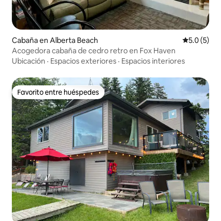
Cabaña en Alberta Beach
Calificació
5.0 (5)
Acogedora cabaña de cedro retro en Fox Haven
Ubicación
·
Espacios exteriores
·
Espacios interiores
Favorito entre huéspedes
Favorito entre huéspedes