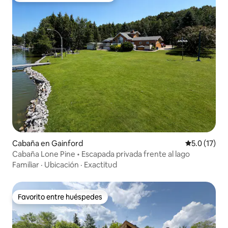
Cabaña en Gainford
Calificación
5.0 (17)
Cabaña Lone Pine • Escapada privada frente al lago
Familiar
·
Ubicación
·
Exactitud
Favorito entre huéspedes
Favorito entre huéspedes