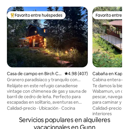
Favorito entre huéspedes
Favorito entre h
Favorito entre huéspedes preferido
Favorito entre h
Casa de campo en Birch Co
Calificación promedio: 4.98 de 5
4.98 (407)
Cabaña en Kapasi
ve
Granero paradisíaco y tranquilo con
Cabina entera en
Starlink y sauna
Relájate en este refugio canadiense
Te damos la bienve
vintage con chimenea de gas y sauna de
Wabamun, un dest
barril de cedro de leña. Perfecto para
pescar, navegar y
escapadas en solitario, aventuras en
para caminar y and
pareja y viajes de trabajo; este acogedor
campos de golf en
Calidad-precio
·
Ubicación
·
Cocina
Calidad-precio
·
Ub
refugio combina la comodidad
Ubicado a solo 55 
interiores
nostálgica con el encanto reparador.
Servicios populares en alquileres
Edmonton, a 30 mi
Disfruta de las vistas a la naturaleza, la
límites de la ciudad. Tenemos 
vacacionales en Gunn