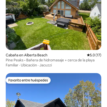
Cabaña en Alberta Beach
Calificación
5.0 (17)
Pine Peaks • Bañera de hidromasaje + cerca de la playa
Familiar
·
Ubicación
·
Jacuzzi
Favorito entre huéspedes
Favorito entre huéspedes