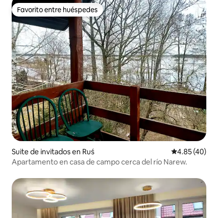
Favorito entre huéspedes
Favorito entre huéspedes
Suite de invitados en Ruś
Calificación 
4.85 (40)
Apartamento en casa de campo cerca del río Narew.