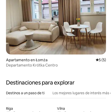
Apartamento en Łomża
Calificac
5 (5)
Departamento Krótka Centro
Destinaciones para explorar
Destinos a un paso de ti
Los mejores lugares de interés más 
Riga
Vilna