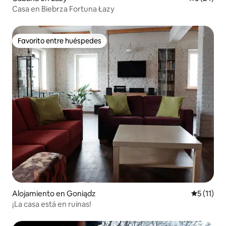
Casa en Biebrza Fortuna Łazy
Favorito entre huéspedes
Favorito entre huéspedes
Alojamiento en Goniądz
Calificaci
5 (11)
¡La casa está en ruinas!