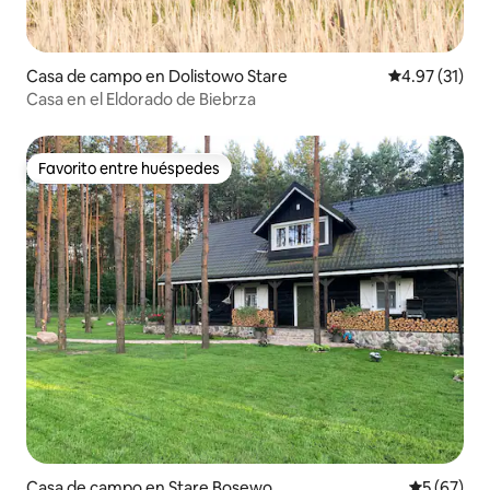
Casa de campo en Dolistowo Stare
Calificación 
4.97 (31)
Casa en el Eldorado de Biebrza
Favorito entre huéspedes
Favorito entre huéspedes
Casa de campo en Stare Bosewo
Calificaci
5 (67)