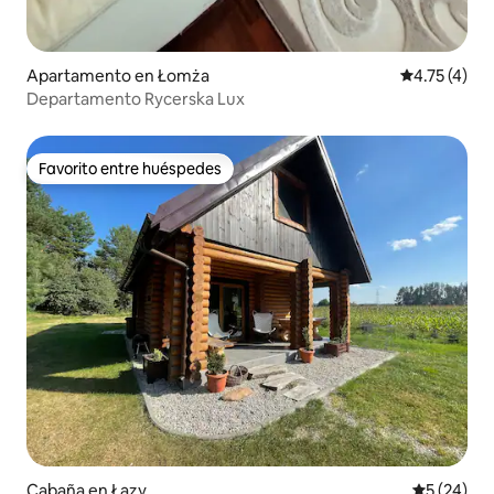
Apartamento en Łomża
Calificación
4.75 (4)
Departamento Rycerska Lux
Favorito entre huéspedes
Favorito entre huéspedes
Cabaña en Łazy
Calificaci
5 (24)