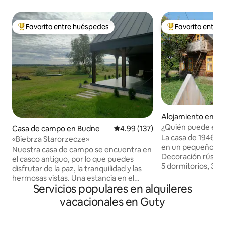
Favorito entre huéspedes
Favorito entre
Favorito entre huéspedes preferido
Favorito entre hu
Alojamiento en Sie
¿Quién puede esta
Casa de campo en Budne
Calificación promedio: 4.99 de 5
4.99 (137)
Sieśki? Aquí podrás
La casa de 1946 (
«Biebrza Starorzecze»
en un pequeño y t
Nuestra casa de campo se encuentra en
Decoración rústic
el casco antiguo, por lo que puedes
5 dormitorios, 3 b
disfrutar de la paz, la tranquilidad y las
terraza con vistas
hermosas vistas. Una estancia en el
una relajación tota
Servicios populares en alquileres
pueblo de Budne es un descanso
cómoda para 16 personas
perfecto del ajetreo y el bullicio de la
vacacionales en Guty
grande, totalment
ciudad. La casa de campo se encuentra
mantenida en un es
en el centro del Parque Nacional
está equipada con