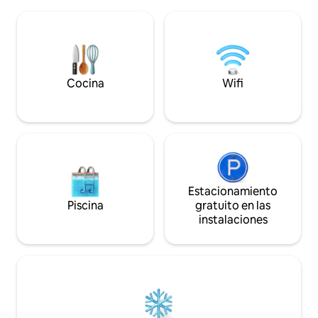
Biabrzański, donde muy fácilmente te
electrodomésticos mo
encontrarás con un alce, oirás gansos y
tiene calefacción 
un rebote de ranas Durante su estancia,
azulejos atmosféricos. Zona 
los huéspedes tienen acceso a una casa
estacionamiento, 
de campo entera, una terraza bastante
con fogata, gran 
grande, una chimenea y una parrilla para
voleibol.
barbacoa. Sauna de leña 🔥 Precio Lunes
Cocina
Wifi
a jueves 250 PLN - Sesión de 3 horas Vie-
dom 300 PLN
Estacionamiento
Piscina
gratuito en las
instalaciones