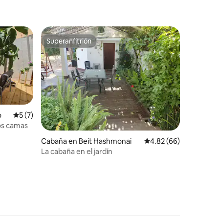
Superanfitrión
Superanfitrión
o
Calificación promedio: 5 de 5, 7 reseñas
5 (7)
dos camas
Cabaña en Beit Hashmonai
Calificación promedio:
4.82 (66)
La cabaña en el jardín