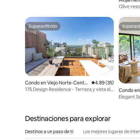
Olive reso
Superanfitrión
Superanf
Superanfitrión
Superanf
Condo en Viejo Norte-Centr
Calificación promedio:
4.89 (35)
o
175 Design Residence - Terraza y vista al
Condo en
mar MAMAD
Elegant S
Destinaciones para explorar
Destinos a un paso de ti
Los mejores lugares de int