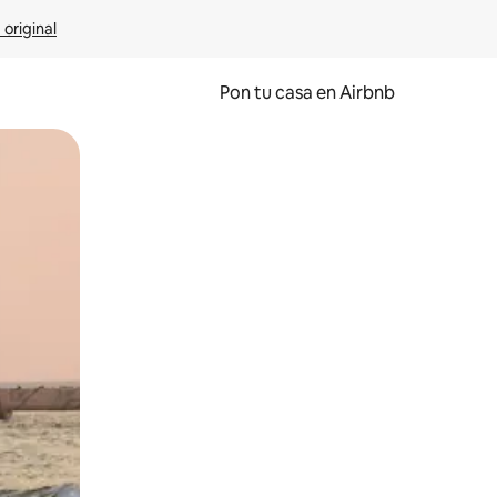
 original
Pon tu casa en Airbnb
o o desliza el dedo.