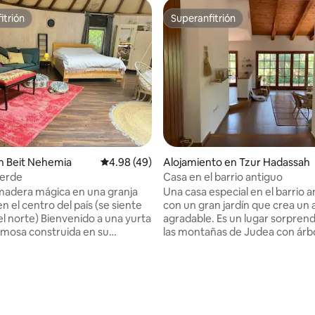
itrión
Superanfitrión
itrión
Superanfitrión
n Beit Nehemia
Calificación promedio: 4.98 de 5, 49 reseñas
4.98 (49)
Alojamiento en Tzur Hadassah
verde
Casa en el barrio antiguo
madera mágica en una granja
Una casa especial en el barrio a
l centro del país (se siente
con un gran jardín que crea un
nvenido a una yurta
agradable. Es un lugar sorpren
imosa construida en su
las montañas de Judea con árbo
con carpintería cálida y
y jóvenes. La casa es cómoda y mimosa
 en el corazón de una granja
en la medida en que, una cocin
ranquila y pastoral, a solo 15
totalmente equipada para prep
 4.87 de 5, 30 reseñas
n coche del aeropuerto Ben-
comida. En el jardín hay un lugar para una
 lugar es perfecto para relajarse
pequeña chimenea, una bañer
espués de un vuelo, o para una
hidromasaje y una ducha al aire 