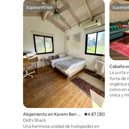
Superanfitrión
Superanf
Superanfitrión
Superanf
Cabaña e
La yurta 
Yurta de 
orgánica en e
como en el norte) Bie
única y m
totalidad 
elegante,
orgánica t
Alojamiento en Kerem Ben S
Calificación promedio:
4.87 (30)
minutos e
hemen
Didi's Shack
Gurion. El
Una hermosa unidad de huéspedes en
antes o d