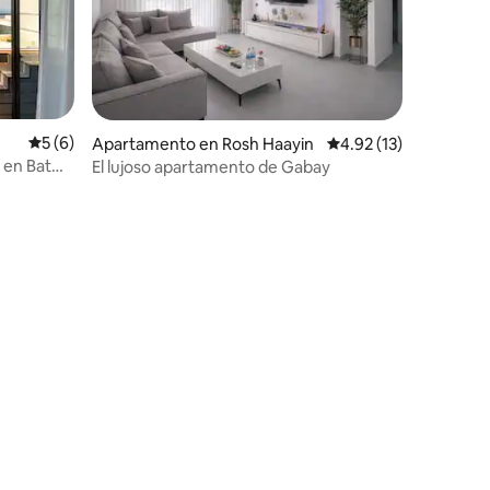
Calificación promedio: 5 de 5, 6 reseñas
5 (6)
Apartamento en Rosh Haayin
Calificación promedio:
4.92 (13)
7 en Bat
El lujoso apartamento de Gabay