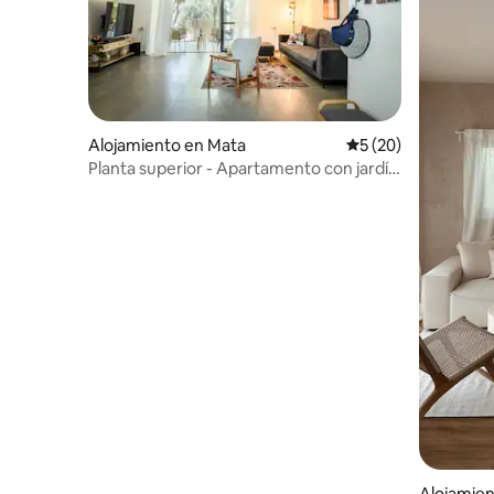
Alojamiento en Mata
Calificación promed
5 (20)
Planta superior - Apartamento con jardín
rural A
Alojamien