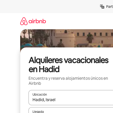
Omite
Part
el
contenido
Alquileres vacacionales
en Hadid
Encuentra y reserva alojamientos únicos en
Airbnb
Ubicación
Cuando los resultados estén disponibles, navega co
Llegada