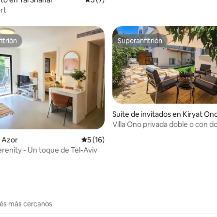
rt
itrión
Superanfitrión
itrión
Superanfitrión
Suite de invitados en Kiryat On
Villa Ono privada doble o con 
 4.89 de 5, 35 reseñas
 Azor
Calificación promedio: 5 de 5, 16 reseñas
5 (16)
erenity - Un toque de Tel-Aviv
erés más cercanos