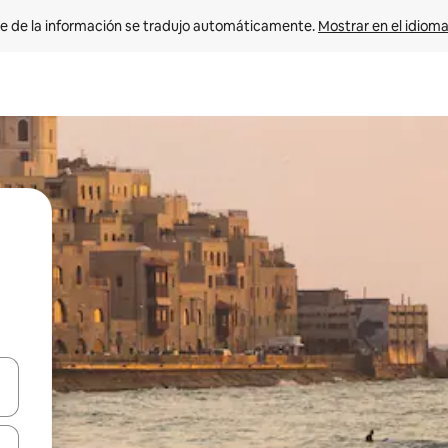
e de la información se tradujo automáticamente. 
Mostrar en el idioma
n las teclas de flecha hacia arriba y hacia abajo o explora con el tact