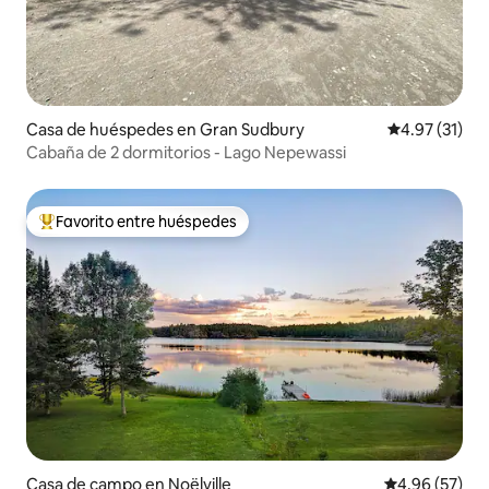
Casa de huéspedes en Gran Sudbury
Calificación 
4.97 (31)
Cabaña de 2 dormitorios - Lago Nepewassi
Favorito entre huéspedes
Favorito entre huéspedes preferido
Casa de campo en Noëlville
Calificación p
4.96 (57)