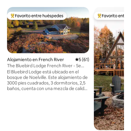
Favorito entre huéspedes
Favorito entre
Favorito entre huéspedes preferido
Favorito entre hu
Alojamiento en French River
Calificación promedio: 5 de 
5 (61)
The Bluebird Lodge French River - Se
admiten mascotas
El Bluebird Lodge está ubicado en el
bosque de Noelville. Este alojamiento de
3000 pies cuadrados, 3 dormitorios, 2,5
baños, cuenta con una mezcla de calidez
rústica y elegancia moderna, con
impresionantes vistas. Ya sea que estés
bebiendo café por la mañana en la
terraza, relajándote junto a la fogata o
disfrutando de una película junto a la
estufa de leña, esta es la mejor escapada
durante todo el año. El lanzamiento de