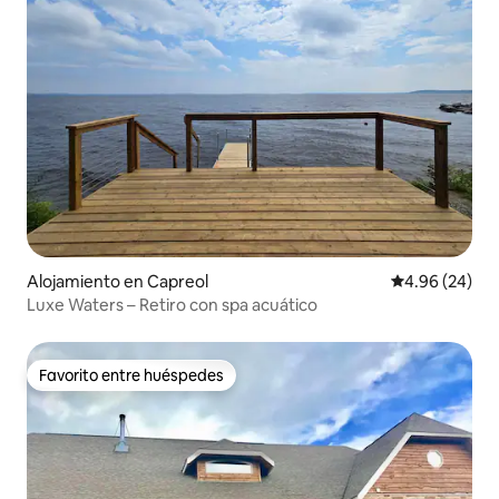
Alojamiento en Capreol
Calificación p
4.96 (24)
Luxe Waters – Retiro con spa acuático
Favorito entre huéspedes
Favorito entre huéspedes