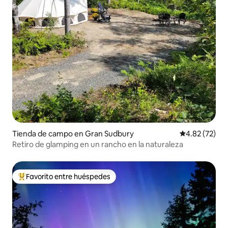
Tienda de campo en Gran Sudbury
Calificación 
4.82 (72)
Retiro de glamping en un rancho en la naturaleza
Favorito entre huéspedes
Favorito entre huéspedes preferido