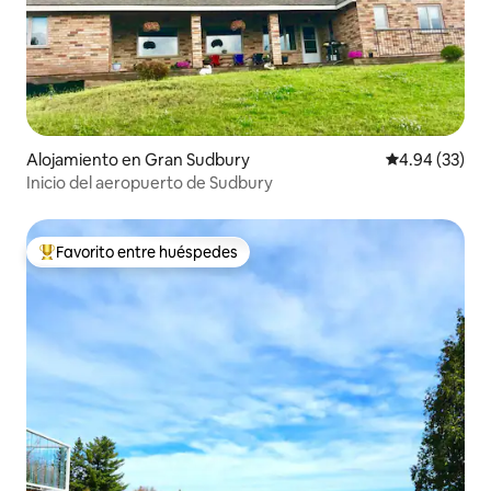
Alojamiento en Gran Sudbury
Calificación p
4.94 (33)
Inicio del aeropuerto de Sudbury
Favorito entre huéspedes
Favorito entre huéspedes preferido