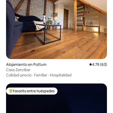
Alojamiento en Pottum
Calificación 
4.79 (63)
Casa Zanzibar
Calidad-precio
·
Familiar
·
Hospitalidad
Favorito entre huéspedes
Favorito entre huéspedes preferido