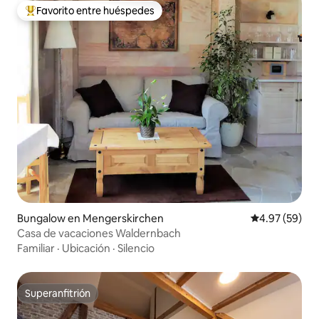
Favorito entre huéspedes
Favorito entre huéspedes preferido
Bungalow en Mengerskirchen
Calificación p
4.97 (59)
Casa de vacaciones Waldernbach
Familiar
·
Ubicación
·
Silencio
Superanfitrión
Superanfitrión