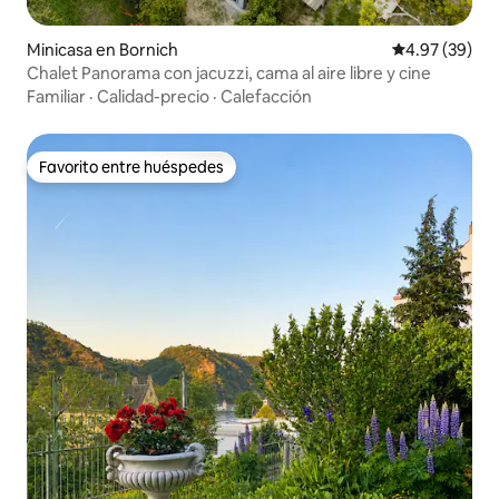
Minicasa en Bornich
Calificación p
4.97 (39)
Chalet Panorama con jacuzzi, cama al aire libre y cine
Familiar
·
Calidad-precio
·
Calefacción
Favorito entre huéspedes
Favorito entre huéspedes