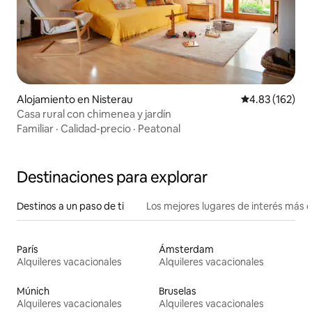
Alojamiento en Nisterau
Calificación p
4.83 (162)
Casa rural con chimenea y jardín
Familiar
·
Calidad-precio
·
Peatonal
Destinaciones para explorar
Destinos a un paso de ti
Los mejores lugares de interés más 
París
Ámsterdam
Alquileres vacacionales
Alquileres vacacionales
Múnich
Bruselas
Alquileres vacacionales
Alquileres vacacionales