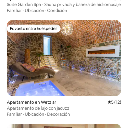
Suite Garden Spa - Sauna privada y bañera de hidromasaje
Familiar
·
Ubicación
·
Condición
Favorito entre huéspedes
Favorito entre huéspedes
Apartamento en Wetzlar
Calificaci
5 (12)
Apartamento de lujo con jacuzzi
Familiar
·
Ubicación
·
Decoración