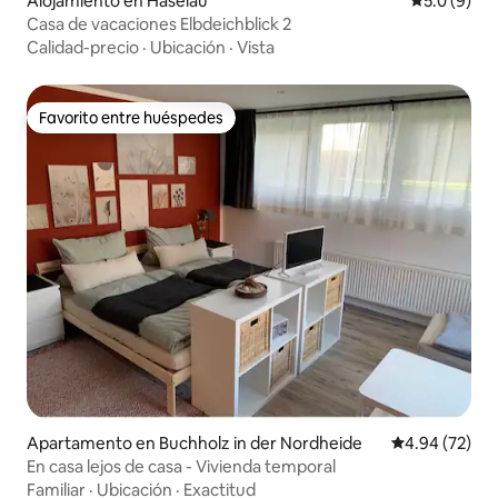
Alojamiento en Haselau
Calificació
5.0 (9)
Casa de vacaciones Elbdeichblick 2
Calidad-precio
·
Ubicación
·
Vista
Favorito entre huéspedes
Favorito entre huéspedes
Apartamento en Buchholz in der Nordheide
Calificación p
4.94 (72)
En casa lejos de casa - Vivienda temporal
Familiar
·
Ubicación
·
Exactitud