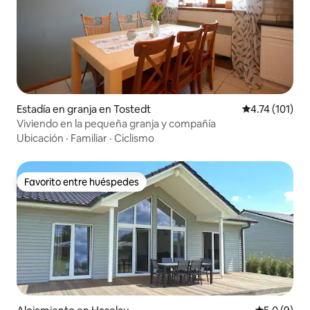
Estadía en granja en Tostedt
Calificación p
4.74 (101)
Viviendo en la pequeña granja y compañía
Ubicación
·
Familiar
·
Ciclismo
Favorito entre huéspedes
Favorito entre huéspedes