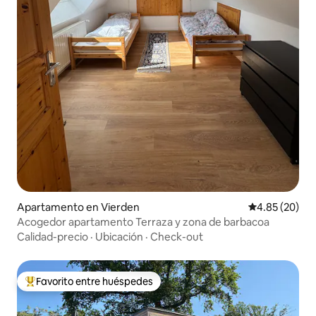
Apartamento en Vierden
Calificación p
4.85 (20)
Acogedor apartamento Terraza y zona de barbacoa
Calidad-precio
·
Ubicación
·
Check-out
Favorito entre huéspedes
Favorito entre huéspedes preferido