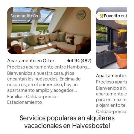
Superanfitrión
Favorito entre
Superanfitrión
Favorito entre hu
Apartamento en Otter
Calificación promedio: 4.94 de 5
4.94 (482)
Precioso apartamento entre Hamburgo
y Bremen
Bienvenidos a nuestra casa. ¡Nos
Apartamento en A
encantan los huéspedes! Encima de
Precioso apartamen
nosotros, en el primer piso, hay un
verde Hamburgo
Bienvenido a Nauti
apartamento amplio y acogedor
apartamento con u
disponible para los huéspedes. Hasta 6
Familiar
·
Calidad-precio
·
para un máximo de 
personas pueden encontrar
Estacionamiento
alojamiento te invi
cómodamente espacio y relajación en 70
de la verde Hambu
Calidad-precio
·
Ub
metros cuadrados. Es un punto de
Servicios populares en alquileres
del Volkspark y no l
partida ideal para viajes a Lüneburg
mismo tiempo, ta
Heide, Hamburgo y Bremen; Heidepark,
vacacionales en Halvesbostel
rápidamente en el
Outlet Mall, Snow Dome, Soltau Therme,
perfecta de relaja