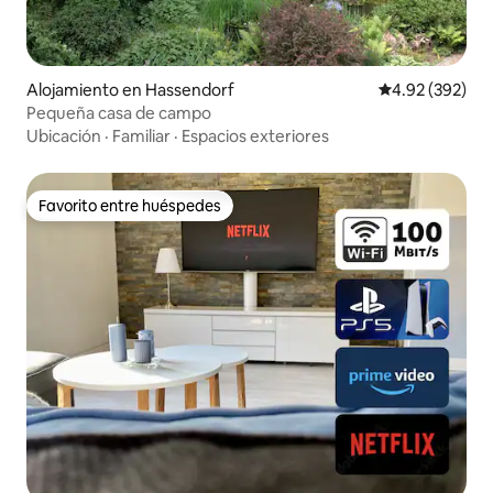
Alojamiento en Hassendorf
Calificación pr
4.92 (392)
Pequeña casa de campo
Ubicación
·
Familiar
·
Espacios exteriores
Favorito entre huéspedes
Favorito entre huéspedes