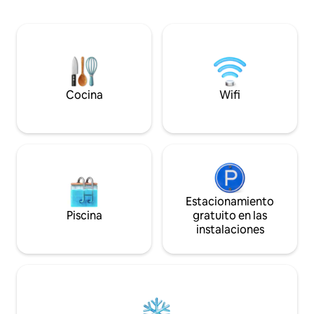
Cartcenter, Center Park, Wildpark,
gran ciudad. En el sitio, tienes todo lo
Serengeti Park, ... Somos
que necesitas para 
extremadamente populares como
unas vacaciones co
parada de tránsito para viajes de
está totalmente e
vacaciones y estamos cerca de la
adecuado incluso 
autopista. Experimenta la paz.
largas.
Cocina
Wifi
Estacionamiento
Piscina
gratuito en las
instalaciones