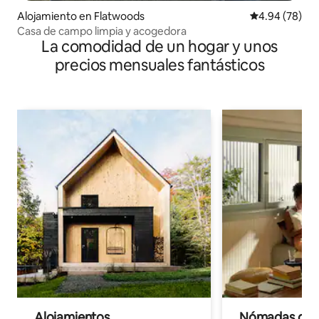
Alojamiento en Flatwoods
Calificación p
4.94 (78)
Casa de campo limpia y acogedora
La comodidad de un hogar y unos
precios mensuales fantásticos
Alojamientos
Nómadas digit