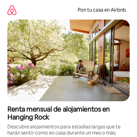
Omite
el
Pon tu casa en Airbnb
contenido
Renta mensual de alojamientos en
Hanging Rock
Descubre alojamientos para estadías largas que te
harán sentir como en casa durante un mes o más.