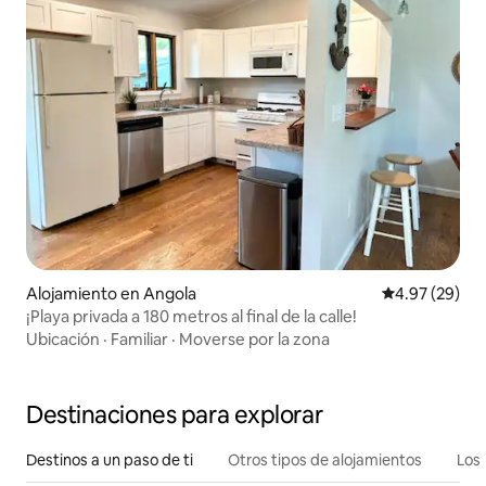
Alojamiento en Angola
Calificación p
4.97 (29)
¡Playa privada a 180 metros al final de la calle!
Ubicación
·
Familiar
·
Moverse por la zona
Destinaciones para explorar
Destinos a un paso de ti
Otros tipos de alojamientos
Los 