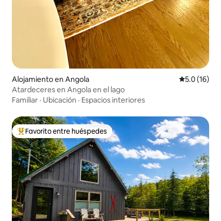
Alojamiento en Angola
Calificación
5.0 (16)
Atardeceres en Angola en el lago
Familiar
·
Ubicación
·
Espacios interiores
Favorito entre huéspedes
Favorito entre huéspedes preferido