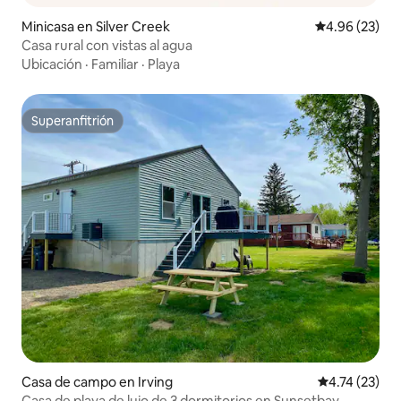
Minicasa en Silver Creek
Calificación p
4.96 (23)
Casa rural con vistas al agua
Ubicación
·
Familiar
·
Playa
Superanfitrión
Superanfitrión
Casa de campo en Irving
Calificación 
4.74 (23)
Casa de playa de lujo de 3 dormitorios en Sunsetbay