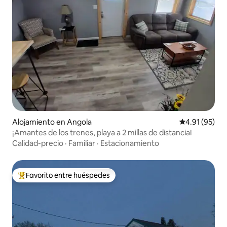
Alojamiento en Angola
Calificación 
4.91 (95)
¡Amantes de los trenes, playa a 2 millas de distancia!
Calidad-precio
·
Familiar
·
Estacionamiento
Favorito entre huéspedes
Favorito entre huéspedes preferido