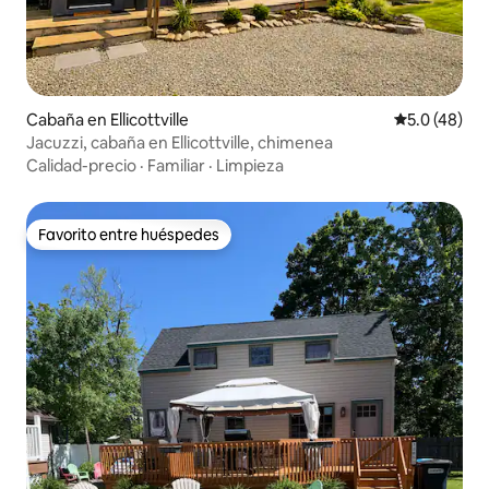
Cabaña en Ellicottville
Calificación
5.0 (48)
Jacuzzi, cabaña en Ellicottville, chimenea
Calidad-precio
·
Familiar
·
Limpieza
Favorito entre huéspedes
Favorito entre huéspedes