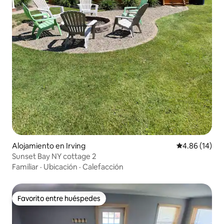
Alojamiento en Irving
Calificación 
4.86 (14)
Sunset Bay NY cottage 2
Familiar
·
Ubicación
·
Calefacción
Favorito entre huéspedes
Favorito entre huéspedes