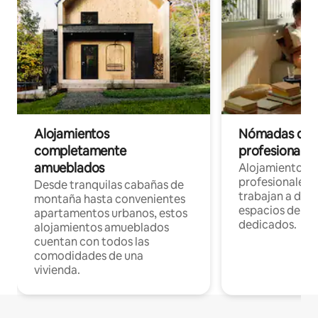
Alojamientos
Nómadas digit
completamente
profesionales 
amueblados
Alojamientos 
profesionales 
Desde tranquilas cabañas de
trabajan a dist
montaña hasta convenientes
espacios de tr
apartamentos urbanos, estos
dedicados.
alojamientos amueblados
cuentan con todos las
comodidades de una
vivienda.