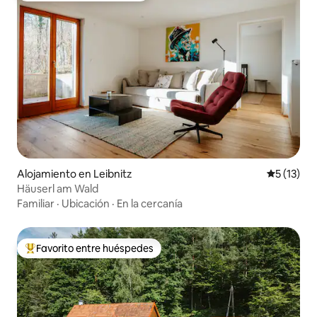
Alojamiento en Leibnitz
Calificaci
5 (13)
Häuserl am Wald
Familiar
·
Ubicación
·
En la cercanía
Favorito entre huéspedes
Favorito entre huéspedes preferido