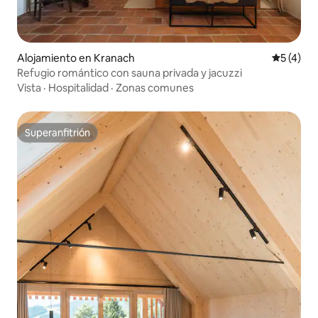
Alojamiento en Kranach
Calificac
5 (4)
Refugio romántico con sauna privada y jacuzzi
Vista
·
Hospitalidad
·
Zonas comunes
Superanfitrión
Superanfitrión