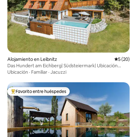
Alojamiento en Leibnitz
Calificaci
5 (20)
Das Hundert am Eichberg| Südsteiermark| Ubicación
aislada
Ubicación
·
Familiar
·
Jacuzzi
Favorito entre huéspedes
Favorito entre huéspedes preferido