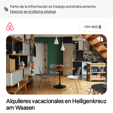
Omite
Parte de la información se tradujo automáticamente. 
el
Mostrar en el idioma original
contenido
Use app
Alquileres vacacionales en Heiligenkreuz
am Waasen