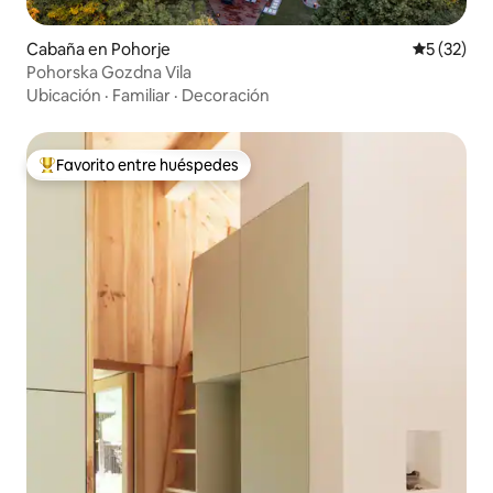
Cabaña en Pohorje
Calificaci
5 (32)
Pohorska Gozdna Vila
Ubicación
·
Familiar
·
Decoración
Favorito entre huéspedes
Favorito entre huéspedes preferido