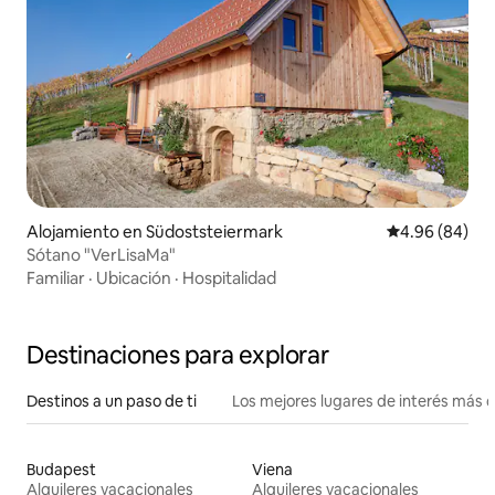
Alojamiento en Südoststeiermark
Calificación p
4.96 (84)
Sótano "VerLisaMa"
Familiar
·
Ubicación
·
Hospitalidad
Destinaciones para explorar
Destinos a un paso de ti
Los mejores lugares de interés más 
Budapest
Viena
Alquileres vacacionales
Alquileres vacacionales