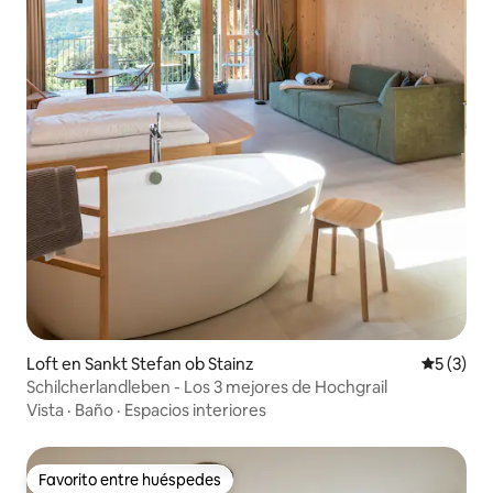
Loft en Sankt Stefan ob Stainz
Calificac
5 (3)
Schilcherlandleben - Los 3 mejores de Hochgrail
Vista
·
Baño
·
Espacios interiores
Favorito entre huéspedes
Favorito entre huéspedes