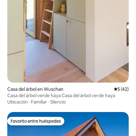
Casa del árbol en Wuschan
Calificaci
5 (42)
Casa del árbol verde haya Casa del árbol verde haya
Ubicación
·
Familiar
·
Silencio
Favorito entre huéspedes
Favorito entre huéspedes