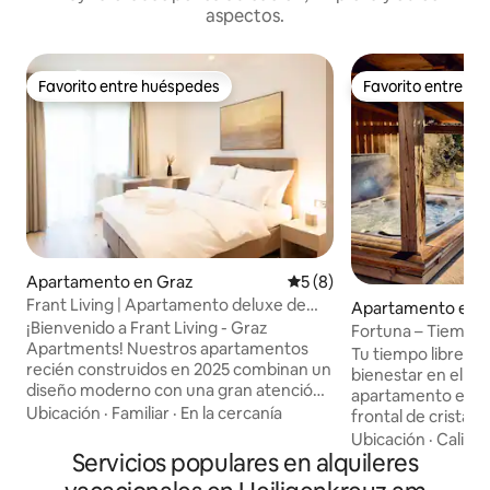
aspectos.
Favorito entre huéspedes
Favorito entre h
Favorito entre huéspedes
Favorito entre h
Apartamento en Graz
Calificación promedio: 5 de
5 (8)
Frant Living | Apartamento deluxe de
Apartamento en S
78 m² con balcón
¡Bienvenido a Frant Living - Graz
ein bei Graz
Fortuna – Tiempo l
Apartments! Nuestros apartamentos
Bienestar y vistas 
Tu tiempo libre par
recién construidos en 2025 combinan un
bienestar en el T
diseño moderno con una gran atención
apartamento en la
al detalle, por lo que te sentirás como en
Ubicación
·
Familiar
·
En la cercanía
frontal de cristal 
casa desde el momento en que llegues.
vistas al campo. Nuestra granja con
Ubicación
·
Calida
La ubicación tranquila invita al relax,
Servicios populares en alquileres
gallinas y ovejas y
mientras que el aire acondicionado, los
invita a reducir la