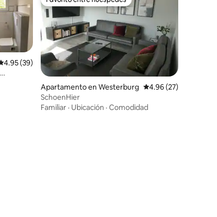
Favorito entre huéspedes
Calificación promedio: 4.95 de 5, 39 reseñas
4.95 (39)
lcón
Apartamento en Westerburg
Calificación promedio:
4.96 (27)
SchoenHier
Familiar
·
Ubicación
·
Comodidad