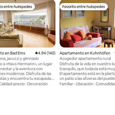
ito entre huéspedes
Favorito entre huéspedes
 entre huéspedes preferido
Favorito entre huéspedes
4.98 de 5, 186 reseñas
to en Bad Ems
Calificación promedio: 4.94 de 5, 140 reseñas
4.94 (140)
Apartamento en Kuhnhöfen
una, jacuzzi y gimnasio
Acogedor apartamento rural
o a «Haus Hermann», un lugar
Disfruta de la vida en nuestro l
enestar y la aventura con
tranquilo, que todavía está muy
ones modernas. Disfruta de las
El apartamento está en la planta
istas y encuentra tu escapada
un patio a las afueras del puebl
jarte en nuestra casa de
de caballos adjunta. A solo 8 minutos (en
Calidad-precio
·
Decoración
Familiar
·
Ubicación
·
Comodida
 de 5 estrellas con certificado
auto) de Montabaur, a 30 minu
a casa fue construida en 1964
Limburgo o Coblenza. También puedes
ros abuelos y fue
comenzar inmediatamente la n
lmente renovada en 2023. Sus
desde aquí, ya sea senderismo, 
más destacados son: sauna,
motociclismo. Como ciclistas y
gimnasio, barbacoa de gas,
motociclistas, estaremos enca