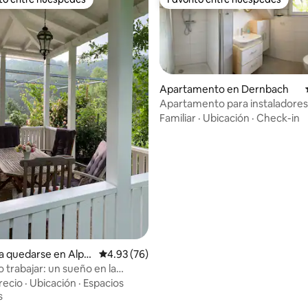
 entre huéspedes preferido
Favorito entre huéspedes
Apartamento en Dernbach
Apartamento para instaladores
Apartamento temporal con ba
Familiar
·
Ubicación
·
Check-in
4.74 de 5, 129 reseñas
a quedarse en Alpe
Calificación promedio: 4.93 de 5, 76 reseñas
4.93 (76)
o trabajar: un sueño en la
a
recio
·
Ubicación
·
Espacios
s