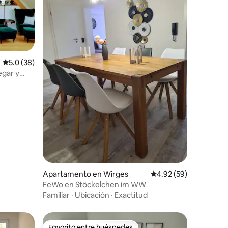
Calificación promedio: 5.0 de 5, 38 reseñas
5.0 (38)
egar y
Apartamento en Wirges
Calificación promedio:
4.92 (59)
FeWo en Stöckelchen im WW
Familiar
·
Ubicación
·
Exactitud
Favorito entre huéspedes