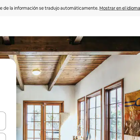
e de la información se tradujo automáticamente. 
Mostrar en el idioma
n las teclas de flecha hacia arriba y hacia abajo o explora con el tact