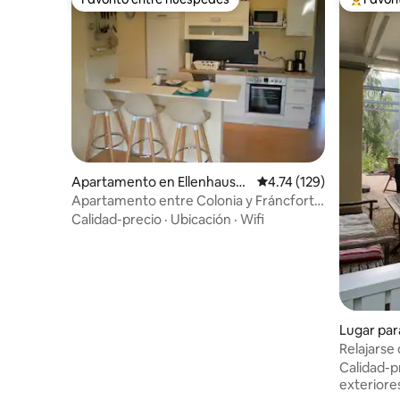
Favorito entre huéspedes
Favorito
Apartamento en Ellenhause
Calificación promedio: 
4.74 (129)
n
Apartamento entre Colonia y Fráncfort
cerca de la A3 WW
Calidad-precio
·
Ubicación
·
Wifi
Lugar par
nrod
Relajarse 
naturalez
Calidad-p
exteriore