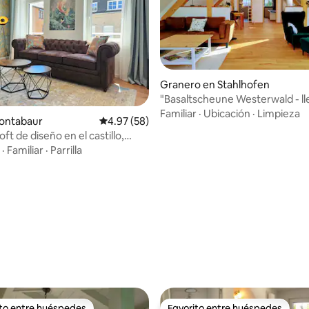
Granero en Stahlhofen
"Basaltscheune Westerwald - ll
 4.93 de 5, 67 reseñas
desconectar".
Familiar
·
Ubicación
·
Limpieza
Montabaur
Calificación promedio: 4.97 de 5, 58 reseñas
4.97 (58)
oft de diseño en el castillo,
e interruptor
·
Familiar
·
Parrilla
ito entre huéspedes
Favorito entre huéspedes