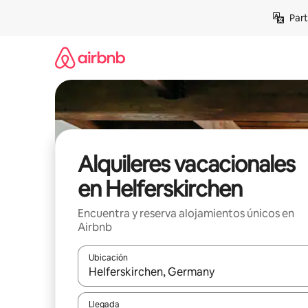
Omite
Part
el
contenido
Alquileres vacacionales
en Helferskirchen
Encuentra y reserva alojamientos únicos en
Airbnb
Ubicación
Cuando los resultados estén disponibles, navega co
Llegada