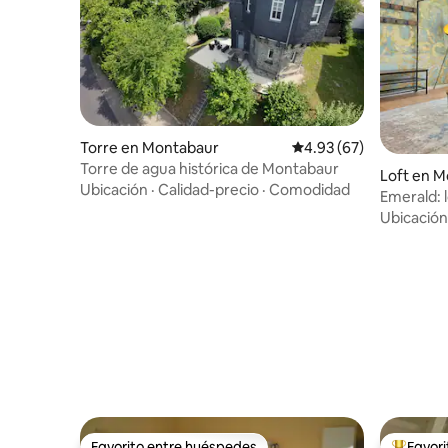
Torre en Montabaur
Calificación promedio:
4.93 (67)
Torre de agua histórica de Montabaur
Loft en 
Ubicación
·
Calidad-precio
·
Comodidad
Emerald: l
barbacoa 
Ubicación
Favorito entre huéspedes
Favor