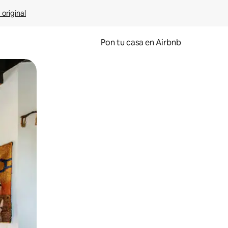
 original
Pon tu casa en Airbnb
o o desliza el dedo.