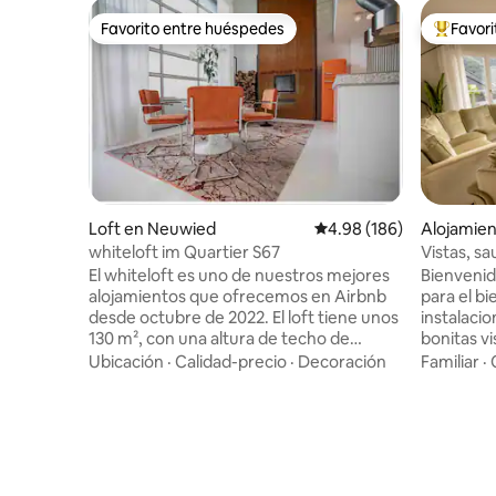
Favorito entre huéspedes
Favor
Favorito entre huéspedes
Favorito
Loft en Neuwied
Calificación promedio: 
4.98 (186)
Alojamien
whiteloft im Quartier S67
Vistas, sa
El whiteloft es uno de nuestros mejores
Bienvenid
alojamientos que ofrecemos en Airbnb
para el bi
desde octubre de 2022. El loft tiene unos
instalaci
130 m², con una altura de techo de
bonitas v
5,5 metros El 50 % de la superficie está
para rela
Ubicación
·
Calidad-precio
·
Decoración
Familiar
·
diseñada solo para el bienestar y la vida.
vacaciones
Bañera, cama de día, ducha de
oficial. L
hidromasaje para 2 personas y chimenea
por nuest
de madera auténtica no dejan ningún
sustancia
deseo por cumplir. En verano, se puede
aspectos 
abrir una puerta de 5x4 metros que
jacuzzi, 