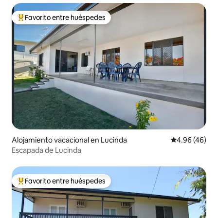
Favorito entre huéspedes
Favorito entre huéspedes preferido
Alojamiento vacacional en Lucinda
Calificación p
4.96 (46)
Escapada de Lucinda
Favorito entre huéspedes
Favorito entre huéspedes preferido