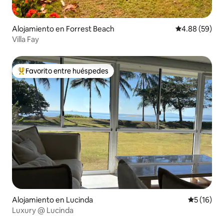
Alojamiento en Forrest Beach
Calificación p
4.88 (59)
Villa Fay
Favorito entre huéspedes
Favorito entre huéspedes preferido
Alojamiento en Lucinda
Calificaci
5 (16)
Luxury @ Lucinda