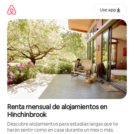
Omite
el
Use app
contenido
Renta mensual de alojamientos en
Hinchinbrook
Descubre alojamientos para estadías largas que te
harán sentir como en casa durante un mes o más.