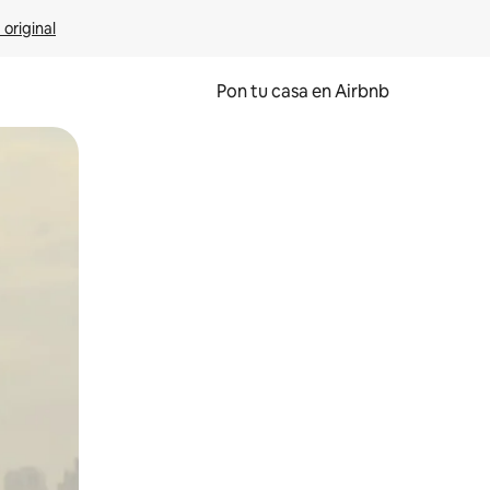
 original
Pon tu casa en Airbnb
o o desliza el dedo.