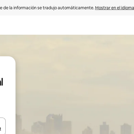
e de la información se tradujo automáticamente. 
Mostrar en el idioma
l
n las teclas de flecha hacia arriba y hacia abajo o explora con el tact