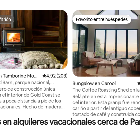
itrión
Favorito entre huéspedes
itrión
Favorito entre huéspedes
n Tamborine Moun
Calificación promedio: 4.92 de 5, 203 reseñas
4.92 (203)
d Barn, parque nacional,
 4.9 de 5, 267 reseñas
Bungalow en Carool
C
s, restaurantes
ero de construcción única
The Coffee Roasting Shed en la
 el interior de Gold Coast se
impresionante Carool
Relájate en esta impresionante
a poca distancia a pie de los
del interior. Esta granja fue re
acionales. Hecho de madera
cariño a partir del antiguo cobe
reciclada, el granero se
tostado de café y construida c
 en una granja de 18 acres
n alquileres vacacionales cerca de Pa
toque rústico costero. Disfruta 
césped verde. Una cama
vistas al mar y a las montañas d
ng con baño privado, ducha y
gran terraza y la plantación de 
eparadas componen el
circundante. The Roasting She