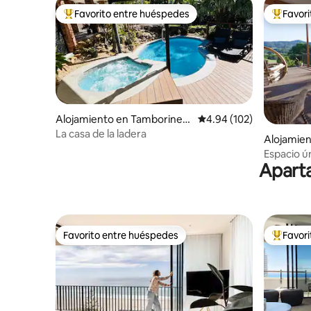
Favorito entre huéspedes
Favor
Favorito entre huéspedes preferido
Favorito
Alojamiento en Tamborine
Calificación promedio: 
4.94 (102)
Mountain
La casa de la ladera
Alojamie
y
Espacio ú
Aparta
lo tiene t
Favorito entre huéspedes
Favor
Favorito entre huéspedes
Favorito