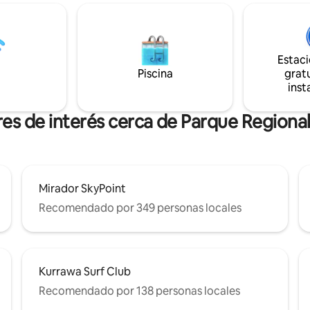
 del loft. La planta baja cuenta
encuentra en el valle de Tweed,
gundo baño/lavandería,
solo para lugareños rodeado de
 salón, estudio y cama
silvestre y aire fresco de mont
le (ropa de cama inflable no
descanso perfecto para aquell
, comedor y cocina totalmente
Estac
buscan escapar de la ciudad, asi
antes de caminar hacia una
Piscina
gratu
celebración de bodas o disfruta
za con vistas a la selva tropical.
inst
destilerías locales, restaurantes
res de interés cerca de Parque Regional
Mirador SkyPoint
Recomendado por 349 personas locales
Kurrawa Surf Club
Recomendado por 138 personas locales