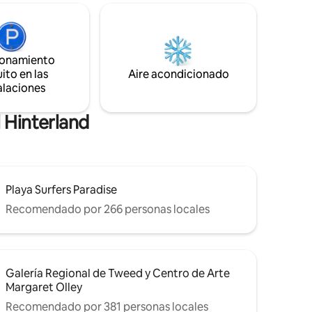
huerto STR GCCC PCA/2023/228
 un lugar
Durante más de cien años, Old Dairy
 vida
Bales ha formado parte de la estructura
aña. Un
de una próspera granja lechera en el
os que
espectacular interior de la Costa Dorada.
ionamiento
stir a una
Rodeado de hectáreas de tierras de
ito en las
Aire acondicionado
r de las
cultivo.
alaciones
 y playas.
 Hinterland
Playa Surfers Paradise
Recomendado por 266 personas locales
Galería Regional de Tweed y Centro de Arte
Margaret Olley
Recomendado por 381 personas locales