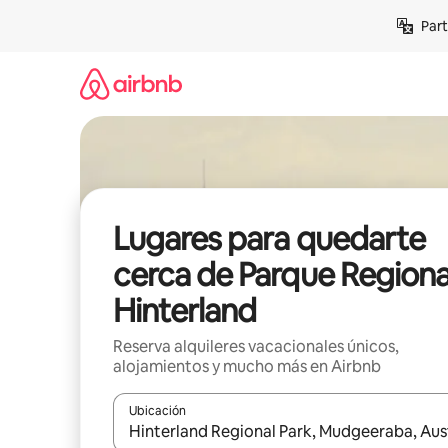
Omite
Part
el
contenido
Lugares para quedarte
cerca de Parque Regiona
Hinterland
Reserva alquileres vacacionales únicos,
alojamientos y mucho más en Airbnb
Ubicación
Cuando los resultados estén disponibles, navega co