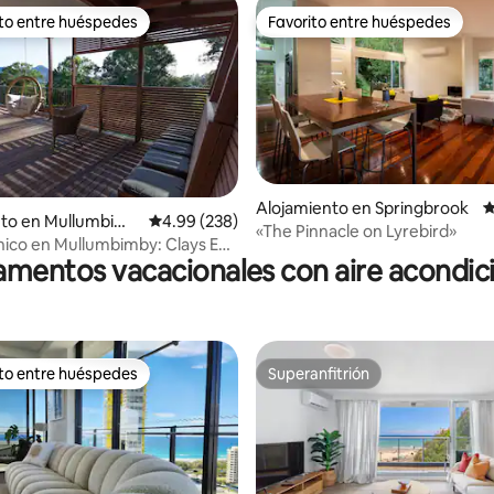
ito entre huéspedes
Favorito entre huéspedes
 entre huéspedes preferido
Favorito entre huéspedes
4.94 de 5, 102 reseñas
Alojamiento en Springbrook
C
nto en Mullumbimb
Calificación promedio: 4.99 de 5, 238 reseñas
4.99 (238)
«The Pinnacle on Lyrebird»
nico en Mullumbimby: Clays End
mentos vacacionales con aire acondi
odo
ito entre huéspedes
Superanfitrión
 entre huéspedes preferido
Superanfitrión