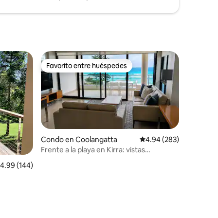
Favorito entre huéspedes
rido
Favorito entre huéspedes
Condo en Coolangatta
Calificación promedio: 
4.94 (283)
Frente a la playa en Kirra: vistas
panorámicas al mar
alificación promedio: 4.99 de 5, 144 reseñas
4.99 (144)