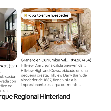
Minicasa
Favorito entre huéspedes
Favor
Favorito entre huéspedes preferido
Favorit
Minicasa
baño al ai
Te damos
Tamborine 🌿 Escápate 
privado d
para una
recargar
Sumérget
libre bajo
relájate 
Granero en Currumbin Valle
Calificación promedio: 
4.98 (464)
e ilumina
y
Hillview Dairy: ¡una cálida bienvenida!
alificación promedio: 4.93 de 5, 321 reseñas
4.93 (321)
interior
Vacas de granja de las tierras altas
Hillview Highland Cows: ubicado en una
comodidades
pequeña cresta, Hillview Dairy Barn, de
naturalez
 ubicación
alrededor de 1887, tiene vista a la
Bearded 
novada con
impresionante escarpa del monte
Coles, ti
rtizo de
Tallebudgera, Currumbin Creek y el
Una esca
on un
paisaje del valle agrícola. 🐮 Vaca lechera
lujo. ✨
rque Regional Hinterland
de las
y 🐴 Alimentación de los caballos a las 4 p.
esde la
m. 🐓 Pollos 🐶 Perros de granja 🧑‍🌾
café
Fruta fresca para recoger en nuestro
d se