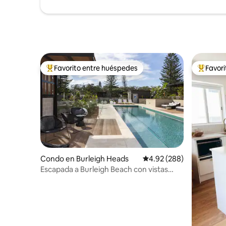
Favorito entre huéspedes
Favor
Favorito entre huéspedes preferido
Favorito
Condo en Burleigh Heads
Calificación promedio: 
4.92 (288)
Escapada a Burleigh Beach con vistas
increíbles al atardecer