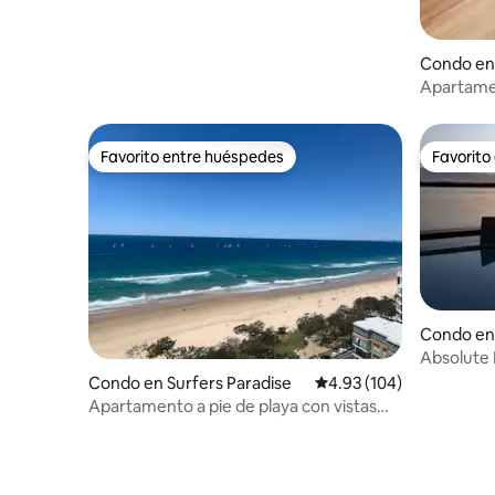
Condo en
Apartamen
al mar
Favorito entre huéspedes
Favorito
Favorito entre huéspedes
Favorito
Condo en 
Absolute R
Condo en Surfers Paradise
Calificación promedio: 
4.93 (104)
Apartamento a pie de playa con vistas
impresionantes