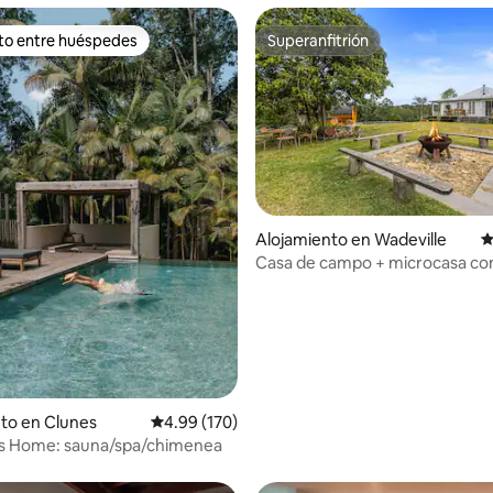
ito entre huéspedes
Superanfitrión
 entre huéspedes preferido
Superanfitrión
Alojamiento en Wadeville
C
Casa de campo + microcasa co
4.99 de 5, 161 reseñas
baño de hielo
to en Clunes
Calificación promedio: 4.99 de 5, 170 reseñas
4.99 (170)
s Home: sauna/spa/chimenea