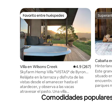
Favorito entre huéspedes
Superanf
Favorito entre huéspedes
Superanf
Cabaña e
tain
Hinterlan
Villa en Wilsons Creek
Calificación promedio:
4.9 (267)
cafetería
Este gran
Skyfarm Hemp Villa *VISTAS* de Byron
situado en
Hinterland
Relájate en la terraza y disfruta de las
encuentra 
vistas desde el amanecer hasta el
parques n
atardecer, y observa a las vacas
de muelle 
atravesar el pasto. Una villa
encuentra
Comodidades populares e
independiente en medio de una granja
acosada por 
de ganado en funcionamiento, con vistas
tamaño ki
al campo a lo lejos: te sentirás inmerso en
bañera s
el campo. Estilo rústico de granja con una