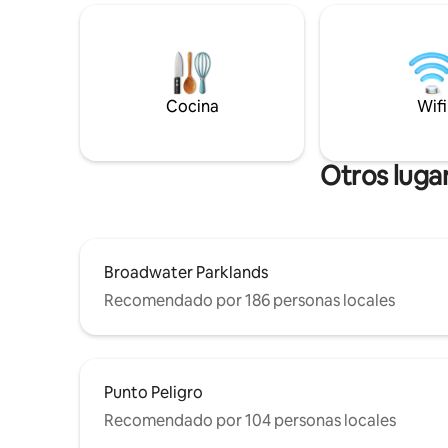
dormitorio
estética japonesa única, nuestra villa
con un se
ecológica sostenible es un refugio
chimenea,
tranquilo y saludable con paredes de
autoinflab
cáñamo de cal natural y características
incluida)
de madera reciclada. La planta baja es un
equipada 
Cocina
Wifi
amplio salón-comedor-cocina-estudio y
gran terra
baño. En el loft superior se encuentra el
dormitorio QS.
Otros luga
Broadwater Parklands
Recomendado por 186 personas locales
Punto Peligro
Recomendado por 104 personas locales