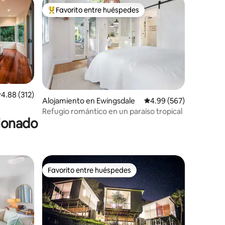
Favorito entre huéspedes
Favorito entre huéspedes preferido
alificación promedio: 4.88 de 5, 312 reseñas
4.88 (312)
Alojamiento en Ewingsdale
Calificación promedio: 
4.99 (567)
Refugio romántico en un paraíso tropical
cionado
Favorito entre huéspedes
Favorito entre huéspedes