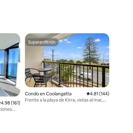
Superanfitrión
Superanfitrión
Condo en Coolangatta
Calificación promedio: 
4.81 (144)
Frente a la playa de Kirra, vistas al mar,
alificación promedio: 4.98 de 5, 161 reseñas
4.98 (161)
piscina, hasta 5 personas
ciones