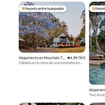
Favorito entre huéspedes
Favor
Favorito entre huéspedes preferido
Favorito
Alojamiento en Mountain To
Calificación promedio: 
4.99 (161)
p
Cabaña en la cima de una montaña en
Nimbin
Alojamien
Two Acre