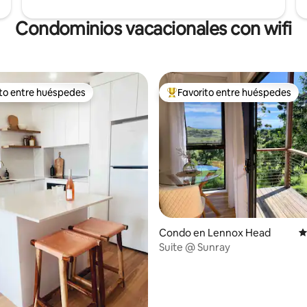
Condominios vacacionales con wifi
ito entre huéspedes
Favorito entre huéspedes
 entre huéspedes preferido
Favorito entre huéspedes prefe
4.92 de 5, 288 reseñas
Condo en Lennox Head
C
Suite @ Sunray