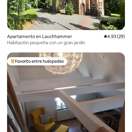
Apartamento en Lauchhammer
Calificación p
4.93 (29)
Habitación pequeña con un gran jardín
Favorito entre huéspedes
Favorito entre huéspedes preferido