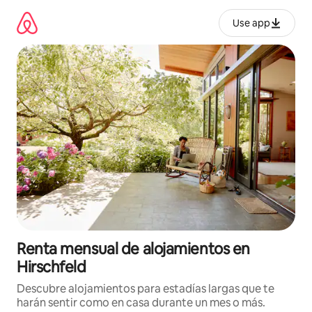
Omite
el
Use app
contenido
Renta mensual de alojamientos en
Hirschfeld
Descubre alojamientos para estadías largas que te
harán sentir como en casa durante un mes o más.