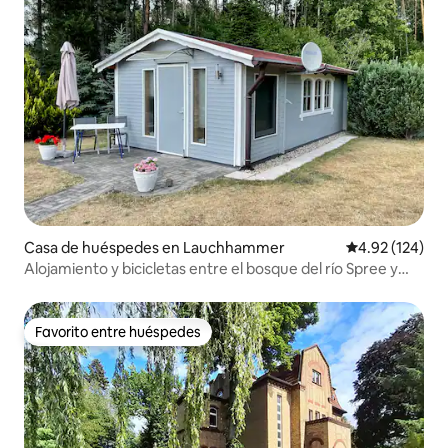
Casa de huéspedes en Lauchhammer
Calificación p
4.92 (124)
Alojamiento y bicicletas entre el bosque del río Spree y
Dresde
Favorito entre huéspedes
Favorito entre huéspedes