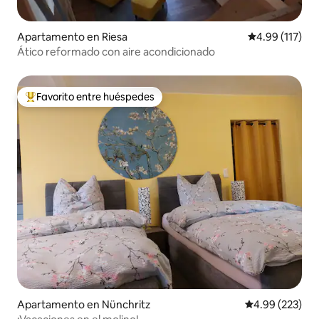
Apartamento en Riesa
Calificación p
4.99 (117)
Ático reformado con aire acondicionado
Favorito entre huéspedes
Favorito entre huéspedes preferido
Apartamento en Nünchritz
Calificación pr
4.99 (223)