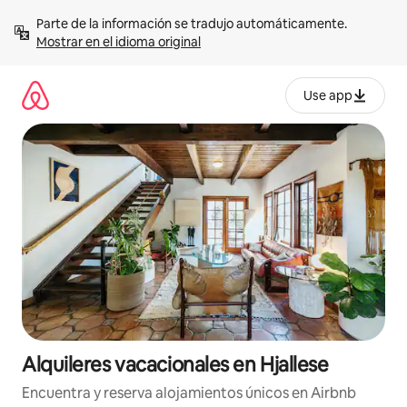
Omite
Parte de la información se tradujo automáticamente. 
el
Mostrar en el idioma original
contenido
Use app
Alquileres vacacionales en Hjallese
Encuentra y reserva alojamientos únicos en Airbnb