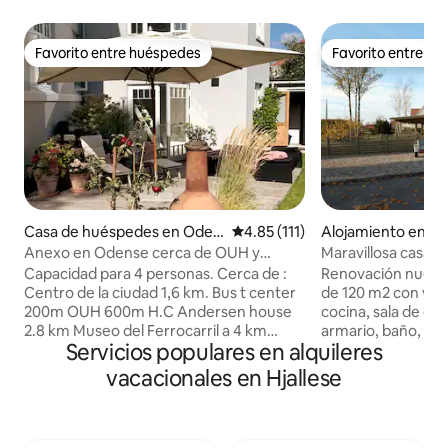
Favorito entre huéspedes
Favorito entre h
Favorito entre huéspedes
Favorito entre h
Casa de huéspedes en Oden
Calificación promedio: 4.85 de 5
4.85 (111)
Alojamiento en O
se
Anexo en Odense cerca de OUH y
Maravillosa casa 
centro 4 camas
gratuito en Oden
Capacidad para 4 personas. Cerca de :
Renovación nueva
Centro de la ciudad 1,6 km. Bus t center
de 120 m2 con ves
200m OUH 600m H.C Andersen house
cocina, sala de est
2.8 km Museo del Ferrocarril a 4 km
armario, baño, ase
Servicios populares en alquileres
Zoológico a 150 m Restaurantes: Niro
adicional y terraza
Sushi & wok, Chicago burger, Mamas
azotea de 35 m2 en
vacacionales en Hjallese
pizza, Bar 'sushi, Indian take away.
inteligente, siste
Compras a 300 m. Campo de aventura a
accesorios / cosa
1,5 km. Parque infantil a 200 m Plaza de
platos, cubiertos, 
espectáculos de animales a 300 m
horno de aire cali