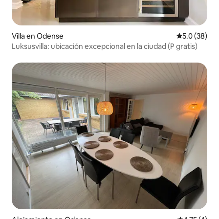
Villa en Odense
Calificación
5.0 (38)
Luksusvilla: ubicación excepcional en la ciudad (P gratis)