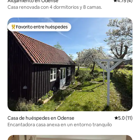
Alojamiento en Odense
Calificación
4.75 (4)
Casa renovada con 4 dormitorios y 8 camas.
Favorito entre huéspedes
Favorito entre huéspedes preferido
Casa de huéspedes en Odense
Calificación
5.0 (11)
Encantadora casa anexa en un entorno tranquilo