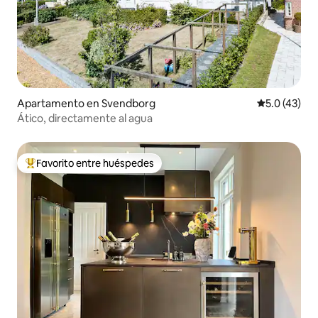
Apartamento en Svendborg
Calificación
5.0 (43)
Ático, directamente al agua
Favorito entre huéspedes
Favorito entre huéspedes preferido