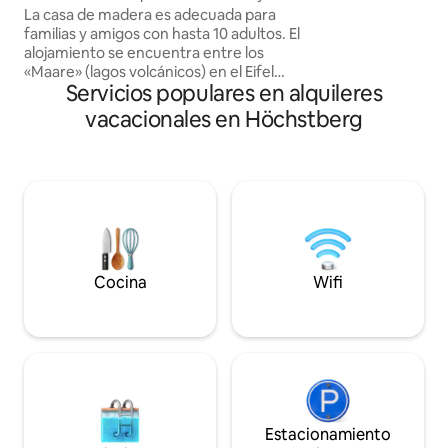
directamente en l
jacuzzi
La casa de madera es adecuada para
niños.
familias y amigos con hasta 10 adultos. El
alojamiento se encuentra entre los
«Maare» (lagos volcánicos) en el Eifel
Servicios populares en alquileres
volcánico cerca del Nürburgring y
ofrece: sauna para 5 personas, 2 jardines
vacacionales en Höchstberg
de invierno, uno con una piscina
emergente, jacuzzi al aire libre
calentado con leña, chimenea, zona de
juegos, trampolín, equipo de gimnasia en
la casa, futbolín, tenis de mesa en el gran
garaje doble, Netflix, caja de pared para
coches eléctricos. Hay disponibles 2
cunas de viaje para bebés y 2 sillas altas.
Cocina
Wifi
Estacionamiento