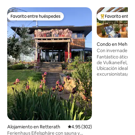
Favorito entre huéspedes
Favorito entre
Favorito entre huéspedes
Favorito entre hu
Condo en Mehren
Con invernadero y 
volcánico
Fantástico ático (
de Vulkaneifel, e
Ubicación ideal pa
excursionistas/cic
descubrir los lagos
Eifel, un oasis para
sala de estar cond
jardín de invierno 
terraza con cómod
Vistas al pueblo y a
totalmente equip
dormitorios con c
Desde el dormitor
Alojamiento en Retterath
Calificación promedio: 4.95 de 5
4.95 (302)
accede a la terra
Ferienhaus Eifelsphäre con sauna y