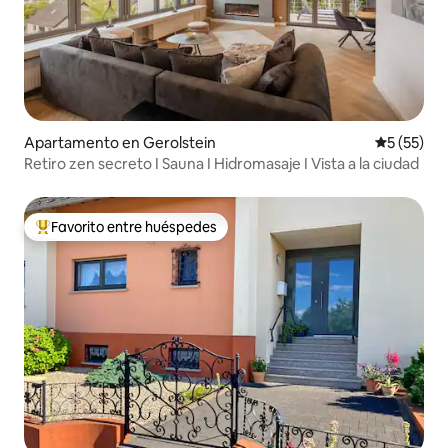
Apartamento en Gerolstein
Calificaci
5 (55)
Retiro zen secreto I Sauna I Hidromasaje I Vista a la ciudad
Favorito entre huéspedes
Favorito entre huéspedes preferido