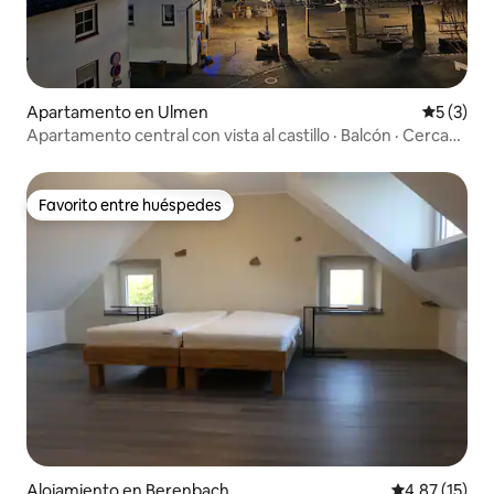
Apartamento en Ulmen
Calificac
5 (3)
Apartamento central con vista al castillo · Balcón · Cerca
del río Maar
Favorito entre huéspedes
Favorito entre huéspedes
Alojamiento en Berenbach
Calificación 
4.87 (15)