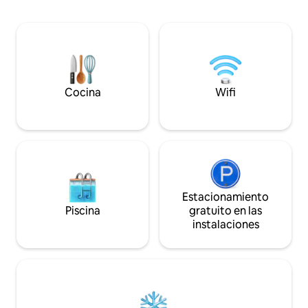
instalaciones básicas de cocina con
verano. Disfruta de wifi súper rápido, TV
hervidor, tostadora, placa calefactora
inteligente, Sky Sp
doble, microondas y parrilla, fregadero y
conveniente a A3, 
nevera/congelador. Una terraza con 2
que la convierte e
barbacoas y asientos, además de una
familias, grupos o
cubierta inferior con vistas al río.
con (sin tarifas de
Cocina
Wifi
Estacionamiento
Piscina
gratuito en las
instalaciones