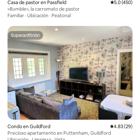
Casa de pastor en Passfield
Calificación 
5.0 (450)
«Bumble», la carromato de pastor
Familiar
·
Ubicación
·
Peatonal
Superanfitrión
Superanfitrión
Condo en Guildford
Calificación p
4.83 (29)
Precioso apartamento en Puttenham, Guildford
Ubicación
·
Limpieza
·
Vista