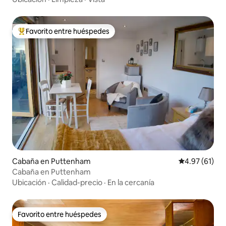
Favorito entre huéspedes
Favorito entre huéspedes preferido
Cabaña en Puttenham
Calificación 
4.97 (61)
Cabaña en Puttenham
Ubicación
·
Calidad-precio
·
En la cercanía
Favorito entre huéspedes
Favorito entre huéspedes