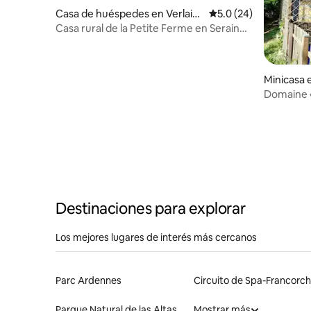
Casa de huéspedes en Verlain
Calificación promedio
5.0 (24)
e
Casa rural de la Petite Ferme en Seraing-
le-Château 8 pp
Minicasa 
Domaine «
Destinaciones para explorar
Los mejores lugares de interés más cercanos
Parc Ardennes
Parque Natural de las Altas Fagnes-Eifel
Mostrar más