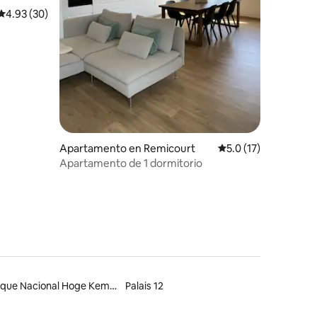
Calificación promedio: 4.93 de 5, 30 reseñas
4.93 (30)
Apartamento en Remicourt
Calificación promedi
5.0 (17)
Apartamento de 1 dormitorio
Parque Nacional Hoge Kempen
Palais 12