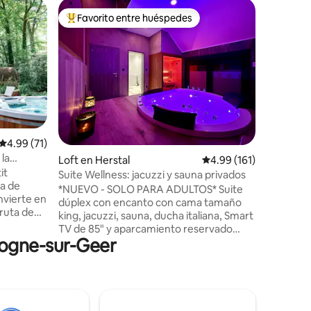
Condo e
Favorito entre huéspedes
Superanf
rido
Favorito entre huéspedes preferido
Superanf
Apartamento bo
aparcami
Estudio t
transport
centro de
tren SNCB
de la clín
E40 (5 min
Bruselas 
E42 (15 m
Calificación promedio: 4.99 de 5, 71 reseñas
4.99 (71)
encuentra
 la
Loft en Herstal
Calificación promedio: 
4.99 (161)
entrada 
it
estaciona
Suite Wellness: jacuzzi y sauna privados
ia de
posibilid
*NUEVO - SOLO PARA ADULTOS* Suite
nvierte en
una pequ
dúplex con encanto con cama tamaño
diversas 
king, jacuzzi, sauna, ducha italiana, Smart
un jacuzzi
TV de 85" y aparcamiento reservado
je y una
llogne-sur-Geer
frente a la entrada 🅿️ Entrada/salida
e una
autónoma a través de código digital
 al jardín.
Extras ✨ bajo reserva: 🕓 Entrada
uedas
anticipada (a las 16:15 en lugar de a las
patillas,
18:00) 🕐 Salida tardía (a las 13:00 en lugar
a
de a las 11:00) 💖 Decoración romántica