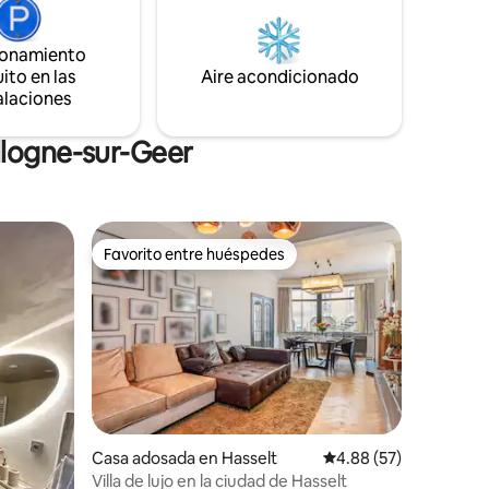
🍖🧀 Plato de aperitivo 🥐 Desayuno 💆‍♂️💆‍♀️
utos de la
Masaje relajante DUO de 50 min. en la
 bienestar
ionamiento
camilla de nuestra sala de masajes
ito en las
Aire acondicionado
Información después de la reserva
alaciones
llogne-sur-Geer
Favorito entre huéspedes
Favorito entre huéspedes
Casa adosada en Hasselt
Calificación promedio:
4.88 (57)
Villa de lujo en la ciudad de Hasselt