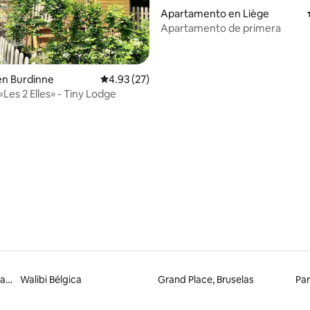
: 5.0 de 5, 24 reseñas
Apartamento en Liège
Apartamento de primera
en Burdinne
Calificación promedio: 4.93 de 5, 27 reseñas
4.93 (27)
Les 2 Elles» - Tiny Lodge
Circuito de Spa-Francorchamps
Walibi Bélgica
Grand Place, Bruselas