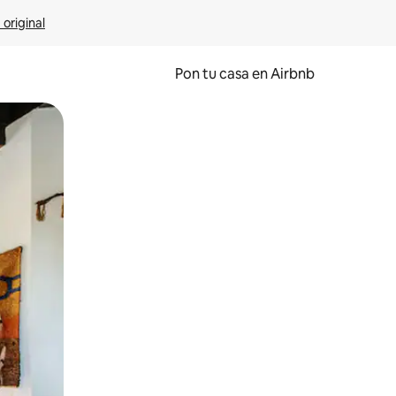
 original
Pon tu casa en Airbnb
o o desliza el dedo.