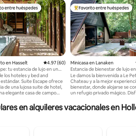
ito entre huéspedes
Favorito entre huéspedes
 entre huéspedes preferido
Favorito entre huéspedes prefe
to en Hasselt
Calificación promedio: 4.97 de 5, 60 reseñas
4.97 (60)
Minicasa en Lanaken
pe: tu estancia de lujo en un
Estancia de bienestar de lujo en
4.95 de 5, 184 reseñas
 bienestar
naturaleza cerca de Maastricht
de los hoteles y bed and
Le damos la bienvenida a Le Pet
 estándar. Suite Escape ofrece
Chateau y a la mejor experienc
ia de una lujosa suite de hotel,
bienestar, donde alojarse se co
na elegante casa de campo
un refugio privado mágico. Disfruta de
ente para ti. Relájate en tu
dos saunas, interior y exterior, 
 privado con sauna y jacuzzi,
con más de 50 chorros de masa
lares en alquileres vacacionales en Ho
rosos vinos o champán de la
ducha a ras de suelo, además d
vinos y disfruta de aperitivos a
bañera independiente con vistas
l bar de honestidad. Un oasis en
Todo está provisto para que p
 de Hasselt, a poca distancia de
relajarte: albornoces, toallas, za
astronómicos. El mejor lugar
artículos de tocador, leña para l