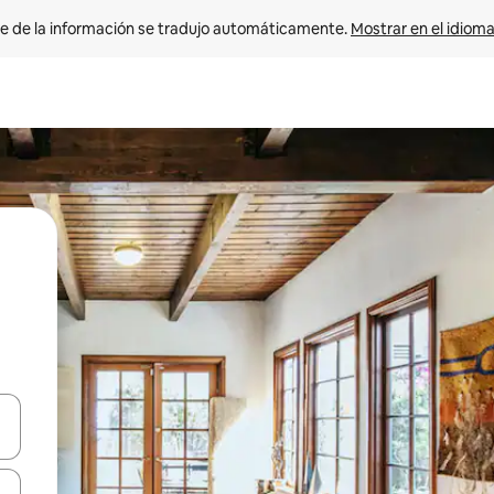
e de la información se tradujo automáticamente. 
Mostrar en el idioma
n las teclas de flecha hacia arriba y hacia abajo o explora con el tact