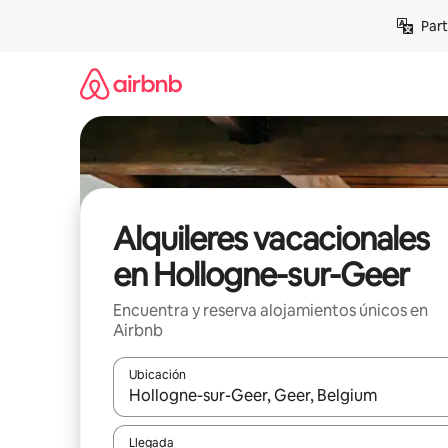
Omite
Part
el
contenido
Alquileres vacacionales
en Hollogne-sur-Geer
Encuentra y reserva alojamientos únicos en
Airbnb
Ubicación
Cuando los resultados estén disponibles, navega co
Llegada