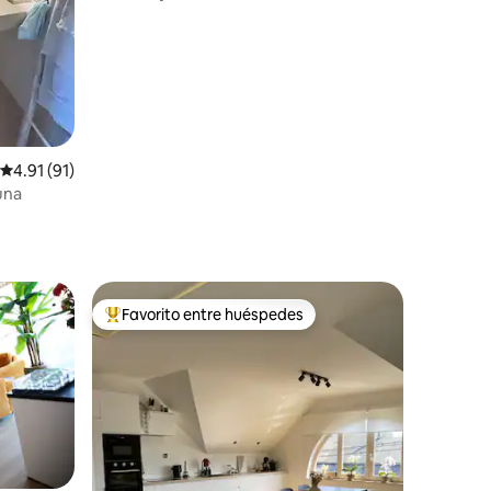
Calificación promedio: 4.91 de 5, 91 reseñas
4.91 (91)
una
Favorito entre huéspedes
Favorito entre huéspedes preferido