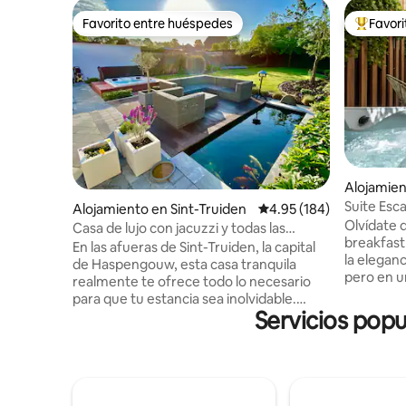
Favorito entre huéspedes
Favor
Favorito entre huéspedes
Favorito
Alojamien
Suite Esca
Alojamiento en Sint-Truiden
Calificación promedio: 
4.95 (184)
centro de
Olvídate 
Casa de lujo con jacuzzi y todas las
breakfast
comodidades
En las afueras de Sint-Truiden, la capital
la eleganc
de Haspengouw, esta casa tranquila
pero en u
realmente te ofrece todo lo necesario
exclusivam
para que tu estancia sea inolvidable.
bienestar
Servicios popu
Disfruta de burbujas en el jacuzzi y
elige sab
caliéntate junto al fuego. La televisión o
nevera de 
Netflix se pueden ver con el proyector
través de
en la acogedora zona de estar. Solo el
el corazón
gimnasio no tiene aire acondicionado.
lugares g
Sint-Truiden es el mejor punto de partida