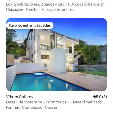
Lux: 2 habitaciones, 2 baños y piscina. A poca distancia de
Parramatta, restaurantes
Ubicación
·
Familiar
·
Espacios interiores
Favorito entre huéspedes
Favorito entre huéspedes
Villa en Collaroy
Calificació
5.0 (8)
Oasis Villa costera de 2 dormitorios - Piscina climatizada y
spa
Familiar
·
Comodidad
·
Cocina