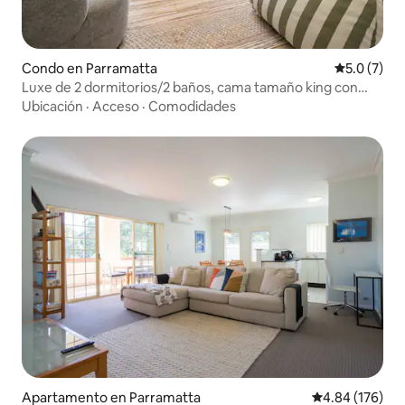
Condo en Parramatta
Calificació
5.0 (7)
Luxe de 2 dormitorios/2 baños, cama tamaño king con
vistas, piscina, spa, sauna
Ubicación
·
Acceso
·
Comodidades
Apartamento en Parramatta
Calificación pr
4.84 (176)