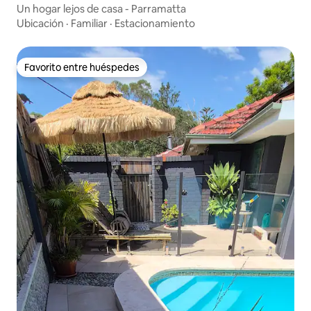
Un hogar lejos de casa - Parramatta
Ubicación
·
Familiar
·
Estacionamiento
Favorito entre huéspedes
Favorito entre huéspedes