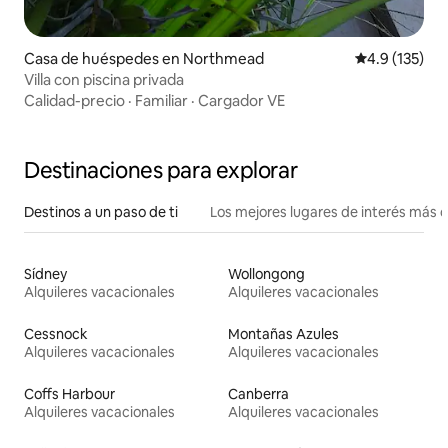
Casa de huéspedes en Northmead
Calificación 
4.9 (135)
Villa con piscina privada
Calidad-precio
·
Familiar
·
Cargador VE
Destinaciones para explorar
Destinos a un paso de ti
Los mejores lugares de interés más 
Sídney
Wollongong
Alquileres vacacionales
Alquileres vacacionales
Cessnock
Montañas Azules
Alquileres vacacionales
Alquileres vacacionales
Coffs Harbour
Canberra
Alquileres vacacionales
Alquileres vacacionales