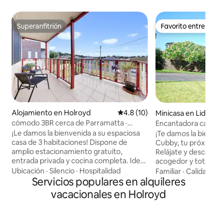
Superanfitrión
Favorito entre h
Superanfitrión
Favorito entre h
Alojamiento en Holroyd
Calificación promedio: 4.8 de 
4.8 (10)
Minicasa en Lidc
cómodo 3BR cerca de Parramatta ·
Encantadora casa
Estacionamiento · Aire acondicionado
¡Le damos la bienvenida a su espaciosa
¡Te damos la bienv
casa de 3 habitaciones! Dispone de
Cubby, tu próxima
amplio estacionamiento gratuito,
Relájate y descon
entrada privada y cocina completa. Ideal
acogedor y total
para empresas, familias y viajeros • ✈️
apartamento de la abuela. 
Ubicación
·
Silencio
·
Hospitalidad
Familiar
·
Calidad-
30 min en auto: al Aeropuerto de Sídney
Servicios populares en alquileres
privado ofrece: 1
y al distrito central de negocios de
de matrimonio pa
vacacionales en Holroyd
Sídney. • 🚗 5 min en auto: al centro de
descanso. 1 baño 
negocios de Parramatta. • 🚆 8–10 min a
Exclusiva zona de
pie: hasta la estación de Merrylands
comedor de planta