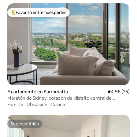
Favorito entre huéspedes
Favorito entre huéspedes preferido
Apartamento en Parramatta
Calificación p
4.96 (26)
Maratón de Sídney, corazón del distrito central de
negocios de Parramatta
Familiar
·
Ubicación
·
Cocina
Superanfitrión
Superanfitrión