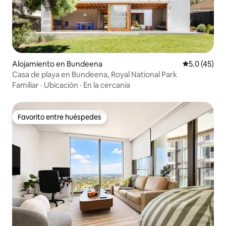
Alojamiento en Bundeena
Calificación
5.0 (45)
Casa de playa en Bundeena, Royal National Park
Familiar
·
Ubicación
·
En la cercanía
Favorito entre huéspedes
Favorito entre huéspedes