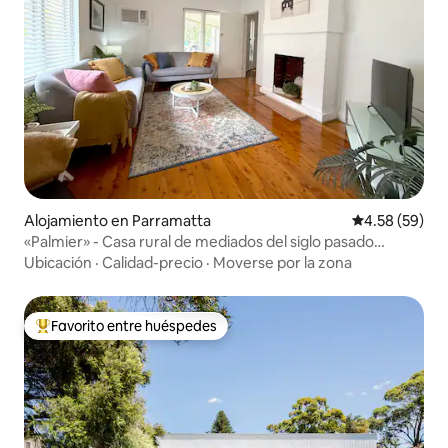
Alojamiento en Parramatta
Calificación p
4.58 (59)
«Palmier» - Casa rural de mediados del siglo pasado
(PARRAMATTA)
Ubicación
·
Calidad-precio
·
Moverse por la zona
Favorito entre huéspedes
Favorito entre huéspedes preferido