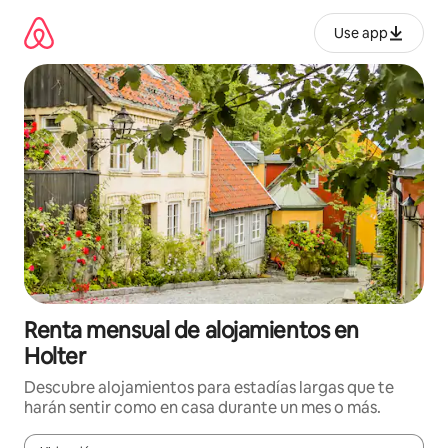
Omite
el
Use app
contenido
Renta mensual de alojamientos en
Holter
Descubre alojamientos para estadías largas que te
harán sentir como en casa durante un mes o más.