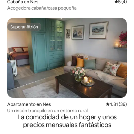
Cabaña en Nes
Calificac
5 (4)
Acogedora cabaña/casa pequeña
Superanfitrión
Superanfitrión
Apartamento en Nes
Calificación 
4.81 (36)
Un rincón tranquilo en un entorno rural
La comodidad de un hogar y unos
precios mensuales fantásticos