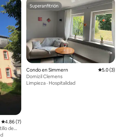
Superanfitrión
Superanfitrión
Condo en Simmern
Calificación promed
5.0 (3)
Domizil Clemens
Limpieza
·
Hospitalidad
Calificación promedio: 4.86 de 5, 7 reseñas
4.86 (7)
illo de
ad