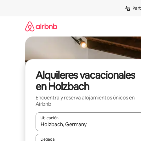
Omite
Part
el
contenido
Alquileres vacacionales
en Holzbach
Encuentra y reserva alojamientos únicos en
Airbnb
Ubicación
Cuando los resultados estén disponibles, navega co
Llegada