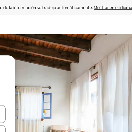
e de la información se tradujo automáticamente. 
Mostrar en el idioma
n las teclas de flecha hacia arriba y hacia abajo o explora con el tact