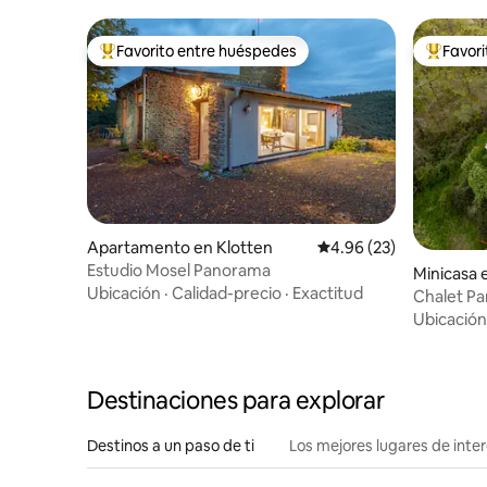
Favorito entre huéspedes
Favor
Favorito entre huéspedes preferido
Favorito
Apartamento en Klotten
Calificación promedio:
4.96 (23)
Estudio Mosel Panorama
Minicasa 
Ubicación
·
Calidad-precio
·
Exactitud
Chalet Pa
aire libre 
Ubicación
Destinaciones para explorar
Destinos a un paso de ti
Los mejores lugares de int