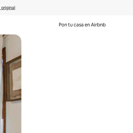
 original
Pon tu casa en Airbnb
o o desliza el dedo.