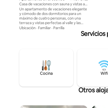
Desde tu 
Casa de vacaciones con sauna y vistas al
tienes vis
valle de Hunsrück
Un apartamento de vacaciones elegante
y al histó
y cómodo de dos dormitorios para un
máximo de cuatro personas, con una
terraza y vistas perfectas al valle y las
montañas de abajo. Hay una sauna de
Ubicación
·
Familiar
·
Parrilla
barril de cedro disponible (con coste
Servicios
adicional). Todo el apartamento fue
renovado en marzo de 2024, incluyendo
un nuevo horno de sauna (ahora hace
mucho, mucho calor), paneles acústicos,
cocina nueva con electrodomésticos
Bosch (horno, lavavajillas), ducha de agua
de lluvia, lavadora con secadora y camas
nuevas. ¡También puedes visitar nuestro
rebaño de vacas de las Tierras Altas de
Cocina
Wifi
Escocia!
Otros aloj