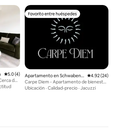
Favorito entre huéspedes
Favorito entre huéspedes
m
Calificación promedio: 5.0 de 5, 4 reseñas
5.0 (4)
Apartamento en Schwabenh
Calificación promedio:
4.92 (24)
Cerca del
eim an der Selz
Carpe Diem - Apartamento de bienestar
ctitud
con sauna y jacuzzi
Ubicación
·
Calidad-precio
·
Jacuzzi