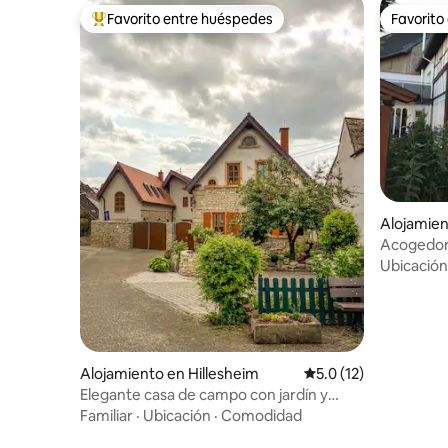
Favorito entre huéspedes
Favorito
Favorito entre huéspedes preferido
Favorito
Alojamie
d
Acogedor 
Ubicación
Alojamiento en Hillesheim
Calificación promedio
5.0 (12)
Elegante casa de campo con jardín y
sauna
Familiar
·
Ubicación
·
Comodidad