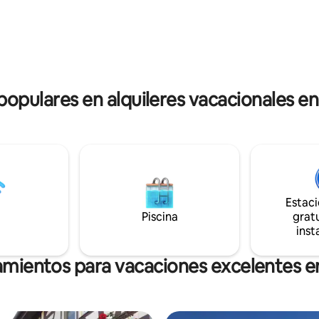
apartada pradera soleada,
los impresionantes pueblos viní
tas al Rin, a los barcos que pasan
cercanos y los antiguos castillos
rico castillo de Pfalzgrafenstein.
Mosela, el Rin, Loreley, Geierlay
Nahe. rlp-tourismus.
 populares en alquileres vacacionales e
Estac
Piscina
gratu
inst
amientos para vacaciones excelentes 