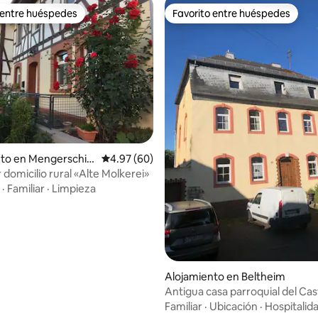
 entre huéspedes
Favorito entre huéspedes
 entre huéspedes
Favorito entre huéspedes
nto en Mengerschie
Calificación promedio: 4.97 de 5, 60 reseñas
4.97 (60)
domicilio rural «Alte Molkerei»
·
Familiar
·
Limpieza
: 5.0 de 5, 12 reseñas
Alojamiento en Beltheim
Antigua casa parroquial del Cast
Waldeck
Familiar
·
Ubicación
·
Hospitalid