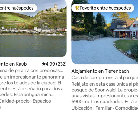
 entre huéspedes
Favorito entre huéspedes
 entre huéspedes
Favorito entre huéspedes prefe
nto en Kaub
Calificación promedio: 4.99 de 5, 232 reseñas
4.99 (232)
ina de pizarra con preciosas
Alojamiento en Tiefenbach
ío
de un impresionante panorama
Casa de campo +vista al parque
bre los tejados de la ciudad. El
btw rhine moselle
Relájate en esta casa única al pi
nto está diseñado para dos a
bosque de Soonwald. La propie
pedes. Esta antigua mina
unas vistas impresionantes y e
por el sol se acurruca contra la
Calidad-precio
·
Espacios
6900 metros cuadrados. Está 
 un nido de golondrina,
s
con sauna y bañera de hidromasaj
Ubicación
·
Familiar
·
Comodida
nte debajo de Burg Gutenfels
casa está en un pequeño pueblo
go del sendero Rheinsteig, lejos
lado del hermoso bosque de S
del tren y del tráfico. Disfruta
La ruta de senderismo y ciclis
raza sombreada debajo del
Soonwald te lleva a través de in
 vid y el jardín de hierbas.
bosques, rocas y arroyos y ríos. Explor
4.97 de 5, 113 reseñas