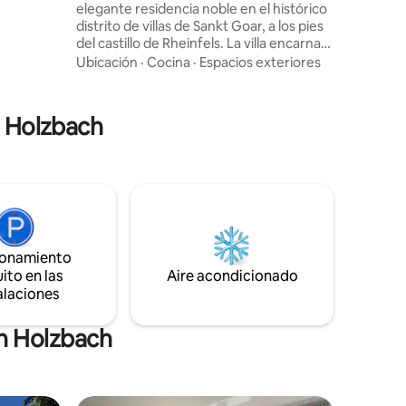
elegante residencia noble en el histórico
colas
distrito de villas de Sankt Goar, a los pies
 del
del castillo de Rheinfels. La villa encarna
 Brigde y
el lujo tranquilo y combina la herencia
Ubicación
·
Cocina
·
Espacios exteriores
aristocrática con un interior refinado, un
balcón privado con vistas al Rin y un jardín
idílico. La quintaesencia de una
n Holzbach
residencia de verano europea. Ideal para
parejas y viajeros exigentes que buscan
una estadía refinada e íntima en el Valle
del Medio Rin, declarado Patrimonio de la
Humanidad por la UNESCO.
ionamiento
ito en las
Aire acondicionado
alaciones
en Holzbach