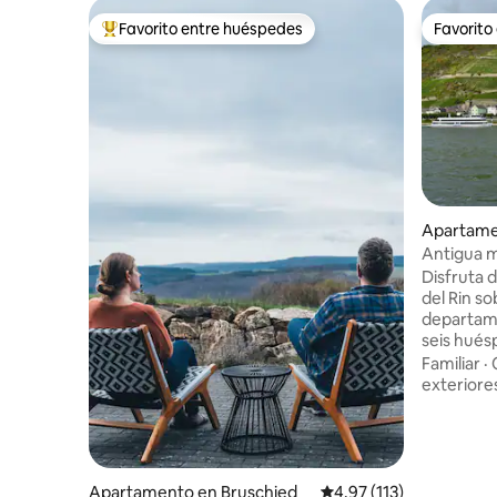
Favorito entre huéspedes
Favorito
Favorito entre huéspedes preferido
Favorito
Apartame
Antigua m
vistas al r
Disfruta 
del Rin so
departame
seis hués
iluminada 
Familiar
·
roca como
exteriore
directame
y a lo lar
del ruido 
de la ter
cenador de
Apartamento en Bruschied
Calificación promedio: 
4.97 (113)