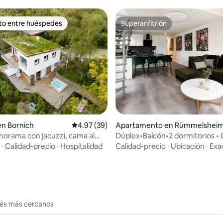
ito entre huéspedes
Superanfitrión
 entre huéspedes preferido
Superanfitrión
 4.96 de 5, 23 reseñas
en Bornich
Calificación promedio: 4.97 de 5, 39 reseñas
4.97 (39)
Apartamento en Rümmelshei
norama con jacuzzi, cama al
Dúplex•Balcón•2 dormitorios • 
y cine
castillo de Layen
·
Calidad-precio
·
Hospitalidad
Calidad-precio
·
Ubicación
·
Exa
erés más cercanos