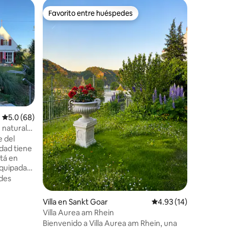
Apartam
Favorito entre huéspedes
Favor
rido
Favorito entre huéspedes
Favorit
ach
Apartame
panorám
Vida mod
virgen. 
senderos
excursio
principiantes. Punto de part
Ubicació
caminatas
impresio
ensueño, 
senderis
Calificación promedio: 5.0 de 5, 68 reseñas
5.0 (68)
disfrutar
y tranquilidad. El depa
 natural
construido
e del
completa
dad tiene
stá en
equipada
e. La
des
 justo al
oonwald.
Villa en Sankt Goar
Calificación promedio:
4.93 (14)
mo de
Villa Aurea am Rhein
trigantes
Bienvenido a Villa Aurea am Rhein, una
a