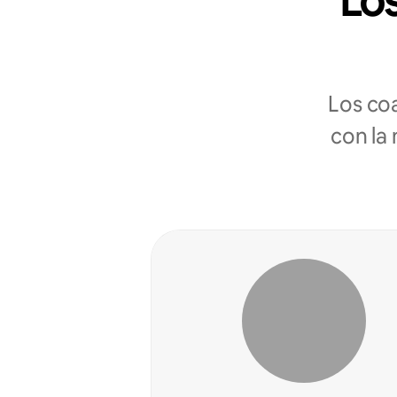
Los
Los co
con la 