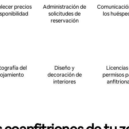
blecer precios
Administración de
Comunicació
isponibilidad
solicitudes de
los huéspe
reservación
tografía del
Diseño y
Licencias
lojamiento
decoración de
permisos p
interiores
anfitrion