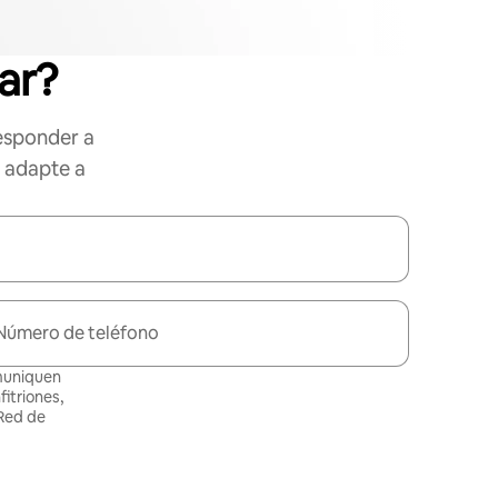
ar?
esponder a
e adapte a
Número de teléfono
omuniquen
itriones,
 Red de