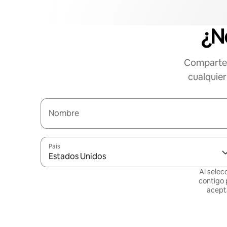
¿N
Comparte 
cualquier
Nombre
País
Estados Unidos
Al selec
contigo 
acept