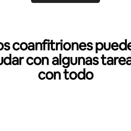
os coanfitriones pued
udar con algunas tarea
con todo