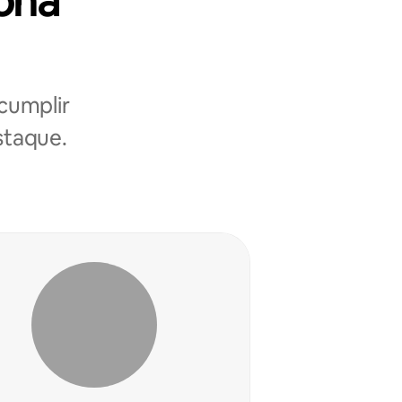
zona
cumplir
estaque.