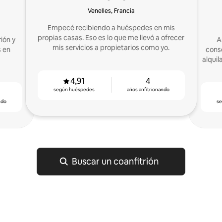
Venelles, Francia
Empecé recibiendo a huéspedes en mis
propias casas. Eso es lo que me llevó a ofrecer
ión y
A
mis servicios a propietarios como yo.
s en
conse
alquil
4,91
4
según huéspedes
años anfitrionando
ndo
s
Buscar un coanfitrión