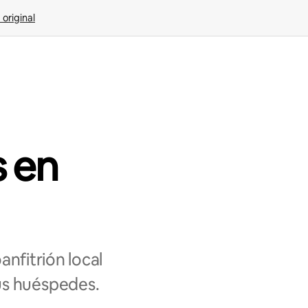
 original
s en
nfitrión local
us huéspedes.