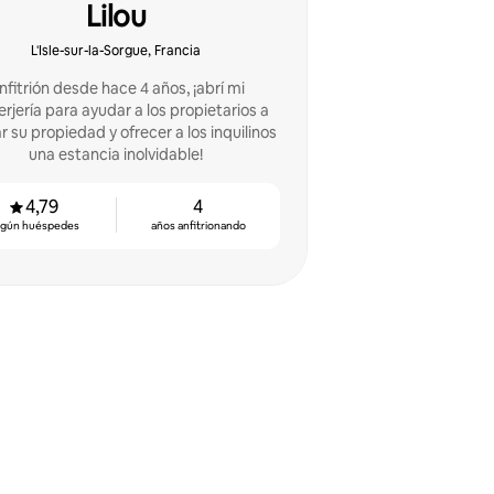
Lilou
L'Isle-sur-la-Sorgue, Francia
nfitrión desde hace 4 años, ¡abrí mi
rjería para ayudar a los propietarios a
ar su propiedad y ofrecer a los inquilinos
una estancia inolvidable!
4,79
4
egún huéspedes
años anfitrionando