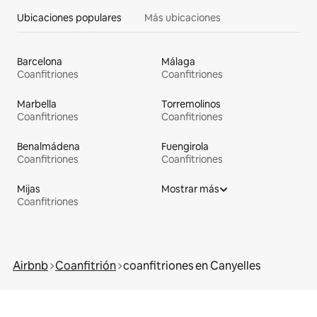
Ubicaciones populares
Más ubicaciones
Barcelona
Málaga
Coanfitriones
Coanfitriones
Marbella
Torremolinos
Coanfitriones
Coanfitriones
Benalmádena
Fuengirola
Coanfitriones
Coanfitriones
Mijas
Mostrar más
Coanfitriones
Airbnb
Coanfitrión
coanfitriones en Canyelles