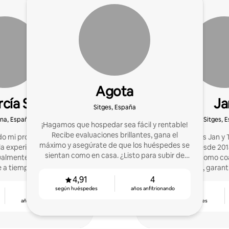
Agota
rcía Sabio
Ja
Sitges, España
na, España
Sitges, 
¡Hagamos que hospedar sea fácil y rentable!
Recibe evaluaciones brillantes, gana el
o mi propia casa hace
¡Hola! Somos Jan y 
máximo y asegúrate de que los huéspedes se
la experiencia fué tan
apasionados desde 201
sientan como en casa. ¿Listo para subir de
tualmente me dedico
de experiencia como co
nivel?
e a tiempo completo
50 propiedades, garan
sin complicaciones y h
4,91
4
según huéspedes
años anfitrionando
8
4,80
años anfitrionando
según huéspedes