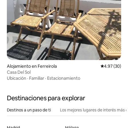
Alojamiento en Ferreirola
Calificación p
4.97 (30)
Casa Del Sol
Ubicación
·
Familiar
·
Estacionamiento
Destinaciones para explorar
Destinos a un paso de ti
Los mejores lugares de interés más 
Madrid
Málaga