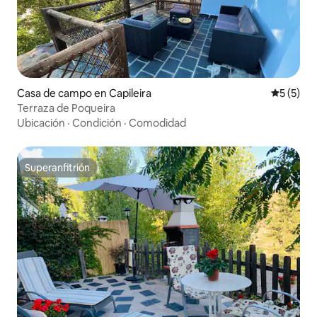
Casa de campo en Capileira
Calificac
5 (5)
Terraza de Poqueira
Ubicación
·
Condición
·
Comodidad
Superanfitrión
Superanfitrión