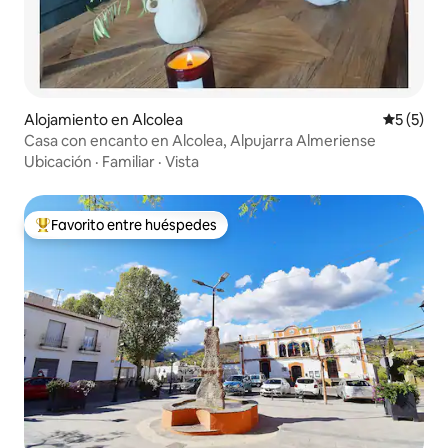
Alojamiento en Alcolea
Calificac
5 (5)
Casa con encanto en Alcolea, Alpujarra Almeriense
Ubicación
·
Familiar
·
Vista
Favorito entre huéspedes
Favorito entre huéspedes preferido