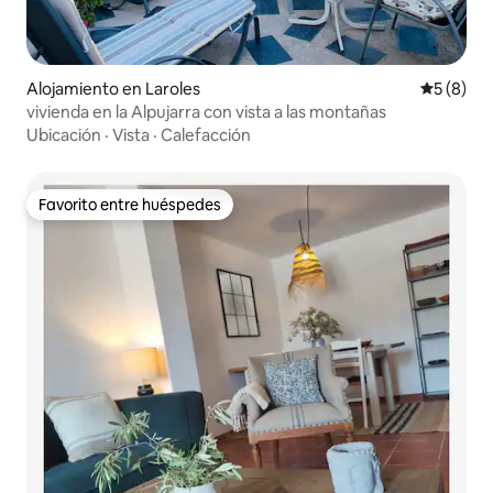
Alojamiento en Laroles
Calificac
5 (8)
vivienda en la Alpujarra con vista a las montañas
Ubicación
·
Vista
·
Calefacción
Favorito entre huéspedes
Favorito entre huéspedes