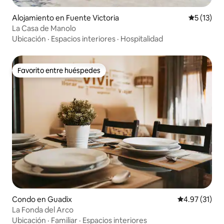
Alojamiento en Fuente Victoria
Calificaci
5 (13)
La Casa de Manolo
Ubicación
·
Espacios interiores
·
Hospitalidad
Favorito entre huéspedes
Favorito entre huéspedes
Condo en Guadix
Calificación 
4.97 (31)
La Fonda del Arco
Ubicación
·
Familiar
·
Espacios interiores