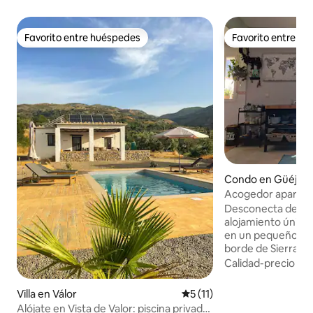
Favorito entre huéspedes
Favorito entre h
Favorito entre huéspedes
Favorito entre h
Condo en Güéjar S
Acogedor apartam
vistas impresiona
Desconecta de la r
alojamiento único 
en un pequeño per
borde de Sierra Ne
oportunidad de rela
Calidad-precio
·
Fa
naturaleza en tod
durante todo el añ
Villa en Válor
Calificación promedio: 5 de 
5 (11)
montañas, salir a l
Alójate en Vista de Valor: piscina privada