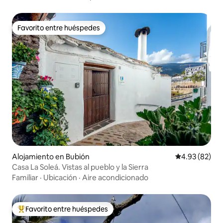
Favorito entre huéspedes
Favorito entre huéspedes
Alojamiento en Bubión
Calificación p
4.93 (82)
Casa La Soleá. Vistas al pueblo y la Sierra
Familiar
·
Ubicación
·
Aire acondicionado
Favorito entre huéspedes
Favorito entre huéspedes preferido