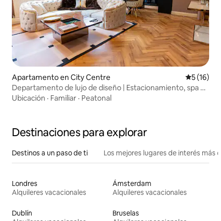
Apartamento en City Centre
Calificaci
5 (16)
Departamento de lujo de diseño | Estacionamiento, spa y
pared de cine
Ubicación
·
Familiar
·
Peatonal
Destinaciones para explorar
Destinos a un paso de ti
Los mejores lugares de interés más 
Londres
Ámsterdam
Alquileres vacacionales
Alquileres vacacionales
Dublín
Bruselas