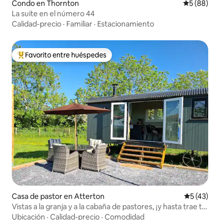
Condo en Thornton
Calificaci
5 (88)
La suite en el número 44
Calidad-precio
·
Familiar
·
Estacionamiento
Favorito entre huéspedes
Favorito entre huéspedes preferido
Casa de pastor en Atterton
Calificaci
5 (43)
Vistas a la granja y a la cabaña de pastores, ¡y hasta trae tu
caballo!
Ubicación
·
Calidad-precio
·
Comodidad