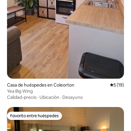
Casa de huéspedes en Coleorton
Calificaci
5 (19)
Yea Big Wing
Calidad-precio
·
Ubicación
·
Desayuno
Favorito entre huéspedes
Favorito entre huéspedes