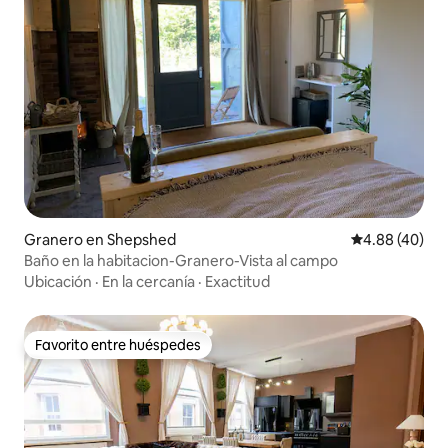
Granero en Shepshed
Calificación p
4.88 (40)
Baño en la habitacion-Granero-Vista al campo
Ubicación
·
En la cercanía
·
Exactitud
Favorito entre huéspedes
Favorito entre huéspedes