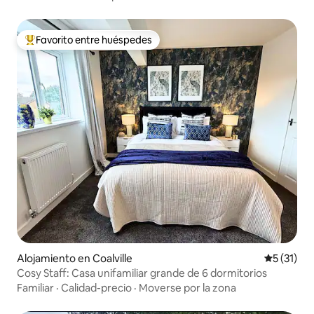
Favorito entre huéspedes
Favorito entre huéspedes preferido
Alojamiento en Coalville
Calificaci
5 (31)
Cosy Staff: Casa unifamiliar grande de 6 dormitorios
Familiar
·
Calidad-precio
·
Moverse por la zona