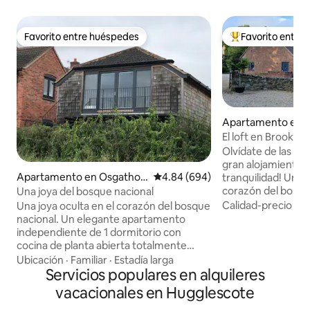
Favorito entre huéspedes
Favorito entre
Favorito entre huéspedes
Favorito entre hu
Apartamento en L
El loft en Brook C
Olvídate de las p
gran alojamiento: 
Apartamento en Osgathor
Calificación promedio: 4.84 de 5
4.84 (694)
tranquilidad! Un a
pe
corazón del bosq
Una joya del bosque nacional
Seguro, protegido e
Calidad-precio
·
Fa
Una joya oculta en el corazón del bosque
para garantizar la 
nacional. Un elegante apartamento
pero con todo lo q
independiente de 1 dormitorio con
minutos. Segurida
cocina de planta abierta totalmente
eléctricas con tu 
equipada, máquina de té/café y
Ubicación
·
Familiar
·
Estadía larga
aparcamiento. Mu
nespresso, secador de pelo, 2
Servicios populares en alquileres
cercanas con cone
televisores, tabla de planchar y plancha.
vacacionales en Hugglescote
autopistas. Una gr
Esta es una gran escala para las personas
silvestre local con