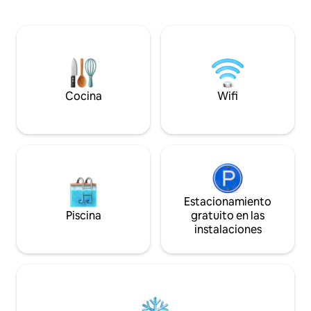
que vuelan desde el aeropuerto de East
lo largo de la pro
Midlands, ya que está a solo 10 minutos
relajación garanti
en auto, se puede llegar a las autopistas
aquí por negocios 
M1 y M42 en minutos, es una ubicación
céntrica para ciudades como
Nottingham, Leicester, Derby y
Birmingham, también cerca de
Loughborough, que es ideal para los
Cocina
Wifi
estudiantes visitantes. Los ciclistas
pueden salir por la puerta de entrada
hacia la ruta NCN 6 que conduce al
sendero de nubes que llega hasta Derby.
Los caminantes tendrán muchas
opciones a solo unos minutos del
famoso Bradgate Park, Calke Abbey y
Staunton Harold.
Estacionamiento
Piscina
gratuito en las
instalaciones