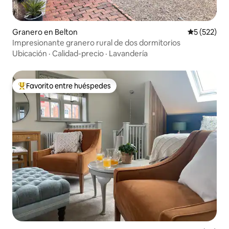
Granero en Belton
Calificació
5 (522)
Impresionante granero rural de dos dormitorios
Ubicación
·
Calidad-precio
·
Lavandería
Favorito entre huéspedes
Favorito entre huéspedes preferido