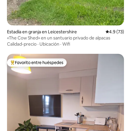
Estadía en granja en Leicestershire
Calificación
4.9 (73)
«The Cow Shed» en un santuario privado de alpacas
Calidad-precio
·
Ubicación
·
Wifi
Favorito entre huéspedes
Favorito entre huéspedes preferido