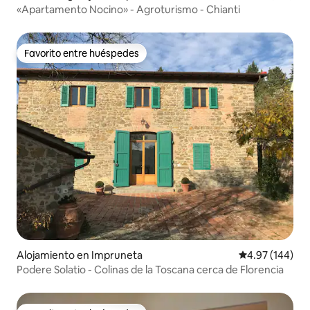
«Apartamento Nocino» - Agroturismo - Chianti
Favorito entre huéspedes
Favorito entre huéspedes
Alojamiento en Impruneta
Calificación pr
4.97 (144)
Podere Solatio - Colinas de la Toscana cerca de Florencia