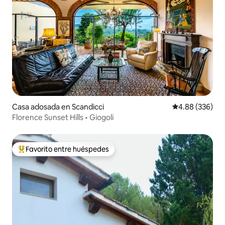
Casa adosada en Scandicci
Calificación pr
4.88 (336)
Florence Sunset Hills • Giogoli
Favorito entre huéspedes
Favorito entre huéspedes preferido