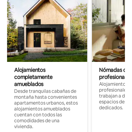
Alojamientos
Nómadas digit
completamente
profesionales 
amueblados
Alojamientos 
profesionales 
Desde tranquilas cabañas de
trabajan a dist
montaña hasta convenientes
espacios de tr
apartamentos urbanos, estos
dedicados.
alojamientos amueblados
cuentan con todos las
comodidades de una
vivienda.