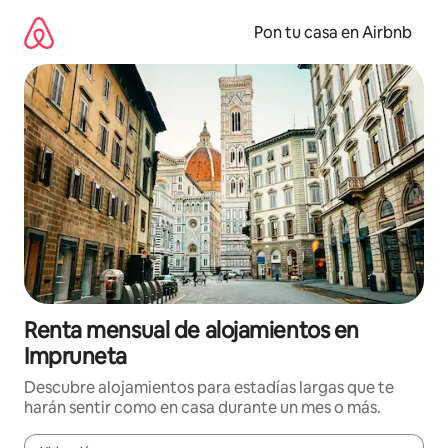
Omite
el
Pon tu casa en Airbnb
contenido
Renta mensual de alojamientos en
Impruneta
Descubre alojamientos para estadías largas que te
harán sentir como en casa durante un mes o más.