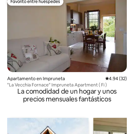
Favorito entre huéspedes
Favorito entre huéspedes
Apartamento en Impruneta
Calificación p
4.94 (32)
"La Vecchia Fornace" Impruneta Apartment ( Fi )
La comodidad de un hogar y unos
precios mensuales fantásticos