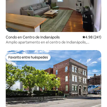
Condo en Centro de Indianápolis
Calificación pr
4.98 (241)
Amplio apartamento en el centro de Indianápolis,
Massachusetts Ave
Favorito entre huéspedes
Favorito entre huéspedes