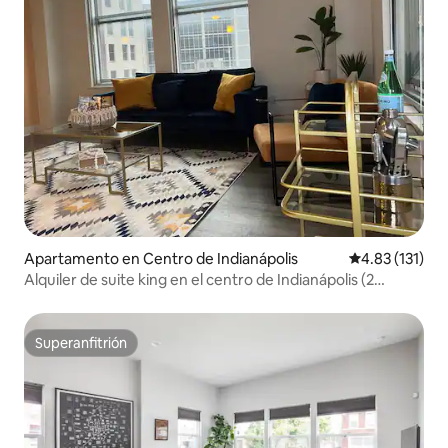
Apartamento en Centro de Indianápolis
Calificación p
4.83 (131)
Alquiler de suite king en el centro de Indianápolis (2
dormitorios)
Superanfitrión
Superanfitrión