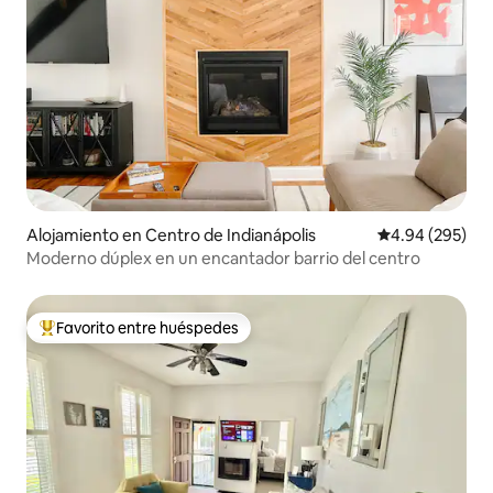
Alojamiento en Centro de Indianápolis
Calificación pr
4.94 (295)
Moderno dúplex en un encantador barrio del centro
Favorito entre huéspedes
Favorito entre huéspedes preferido