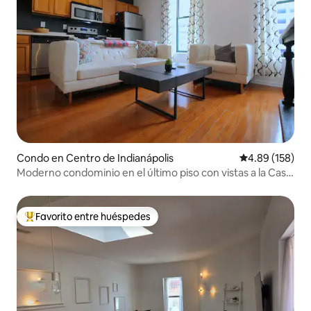
Condo en Centro de Indianápolis
Calificación pr
4.89 (158)
Moderno condominio en el último piso con vistas a la Casa
de Estado
Favorito entre huéspedes
Favorito entre huéspedes preferido