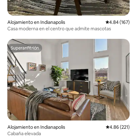
Alojamiento en Indianapolis
Calificación pr
4.84 (167)
Casa moderna en el centro que admite mascotas
Superanfitrión
Superanfitrión
Alojamiento en Indianapolis
Calificación p
4.86 (221)
Cabaña elevada