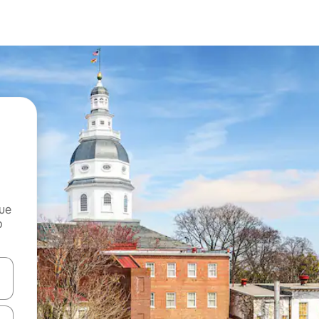
que
o
n las teclas de flecha hacia arriba y hacia abajo o explora con el tact