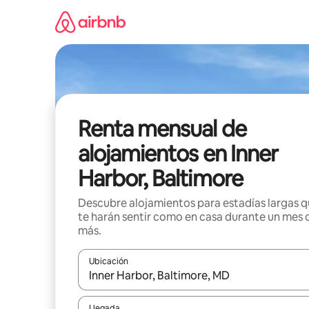
Omite
el
contenido
Renta mensual de
alojamientos en Inner
Harbor, Baltimore
Descubre alojamientos para estadías largas 
te harán sentir como en casa durante un mes 
más.
Ubicación
Cuando los resultados estén disponibles, navega co
Llegada