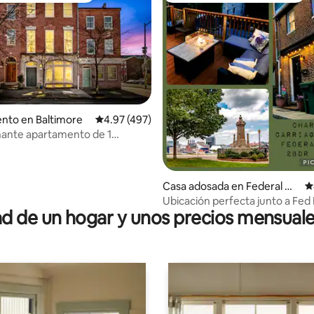
4.97 de 5, 106 reseñas
nto en Baltimore
Calificación promedio: 4.97 de 5, 497 reseñas
4.97 (497)
nante apartamento de 1
o en casa adosada histórica con
amiento
Casa adosada en Federal Hill
C
- Montgomery
Ubicación perfecta junto a Fed H
 de un hogar y unos precios mensuale
dormitorios/2,5 baños