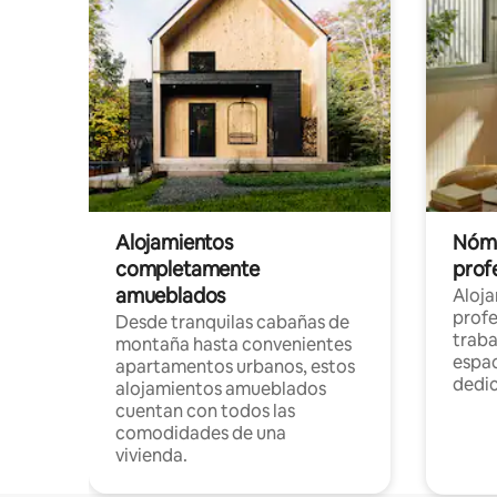
Alojamientos
Nóma
completamente
profe
amueblados
Aloj
profe
Desde tranquilas cabañas de
traba
montaña hasta convenientes
espac
apartamentos urbanos, estos
dedi
alojamientos amueblados
cuentan con todos las
comodidades de una
vivienda.