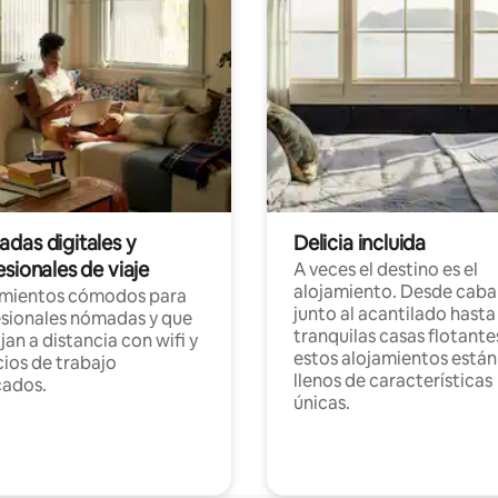
das digitales y
Delicia incluida
sionales de viaje
A veces el destino es el
alojamiento. Desde caba
amientos cómodos para
junto al acantilado hasta
sionales nómadas y que
tranquilas casas flotante
jan a distancia con wifi y
estos alojamientos están
ios de trabajo
llenos de características
cados.
únicas.