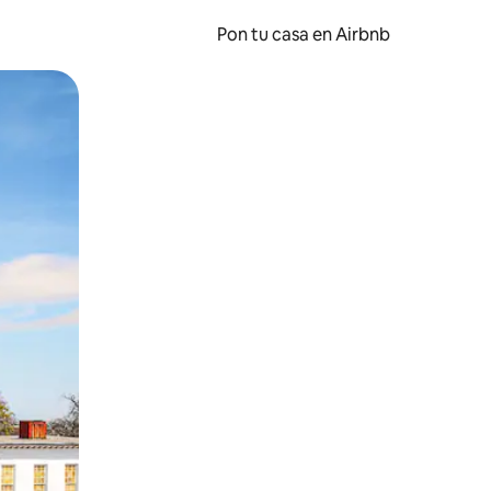
Pon tu casa en Airbnb
o o desliza el dedo.