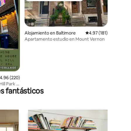
Alojamiento en Baltimore
Calificación promedio: 
4.97 (181)
Apartamento estudio en Mount Vernon
alificación promedio: 4.96 de 5, 220 reseñas
4.96 (220)
ill Park 2
s fantásticos