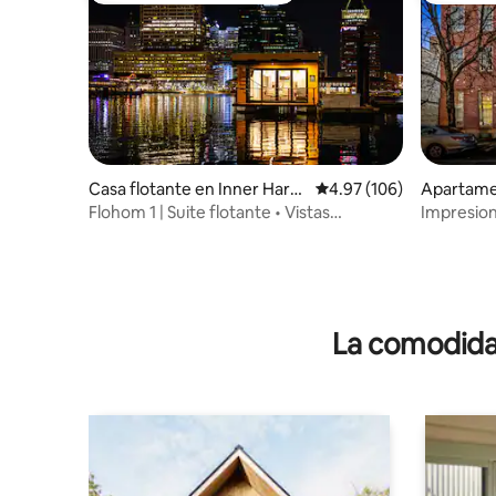
Casa flotante en Inner Harb
Calificación promedio: 
4.97 (106)
Apartame
or
Flohom 1 | Suite flotante • Vistas
Impresio
panorámicas de 360° al horizonte
dormitori
estacion
La comodidad