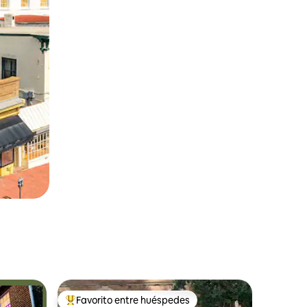
Favorito entre huéspedes
rido
Favorito entre huéspedes preferido