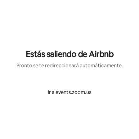
Omite
el
contenido
Estás saliendo de Airbnb
Pronto se te redireccionará automáticamente.
Ir a events.zoom.us